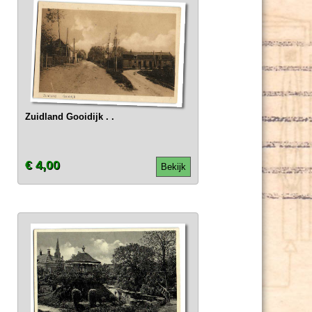
Zuidland Gooidijk . .
€ 4,00
Bekijk