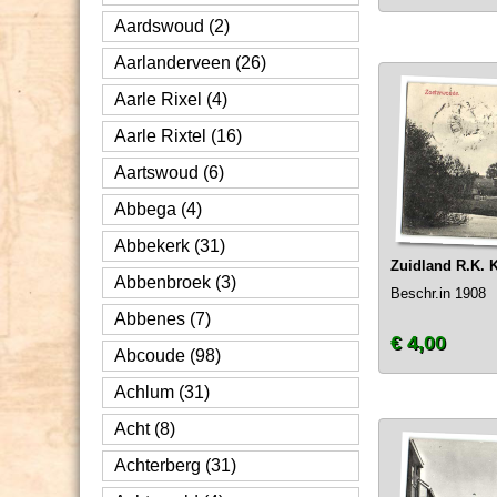
Aardswoud (2)
Aarlanderveen (26)
Aarle Rixel (4)
Aarle Rixtel (16)
Aartswoud (6)
Abbega (4)
Abbekerk (31)
Zuidland R.K. 
Abbenbroek (3)
Beschr.in 1908
Abbenes (7)
€ 4,00
Abcoude (98)
Achlum (31)
Acht (8)
Achterberg (31)