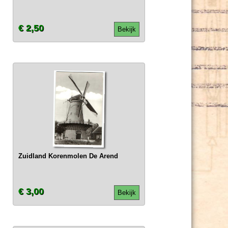
€ 2,50
Bekijk
Zuidland Korenmolen De Arend
€ 3,00
Bekijk