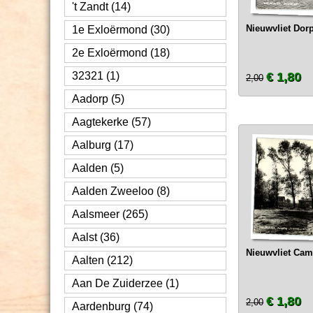
't Zandt (14)
Nieuwvliet Dorp
1e Exloërmond (30)
2e Exloërmond (18)
32321 (1)
€ 1,80
2,00
Aadorp (5)
Aagtekerke (57)
Aalburg (17)
Aalden (5)
Aalden Zweeloo (8)
Aalsmeer (265)
Aalst (36)
Nieuwvliet Camp
Aalten (212)
Aan De Zuiderzee (1)
€ 1,80
2,00
Aardenburg (74)