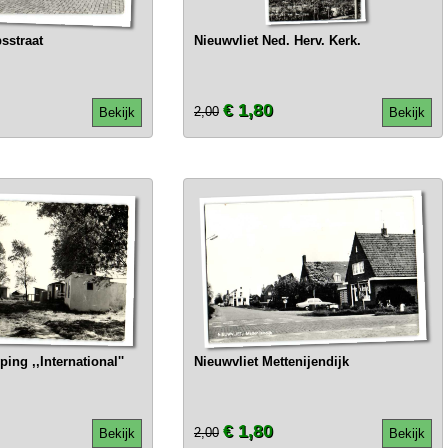
sstraat
Nieuwvliet Ned. Herv. Kerk.
€ 1,80
2,00
Bekijk
Bekijk
ing ,,International''
Nieuwvliet Mettenijendijk
€ 1,80
2,00
Bekijk
Bekijk