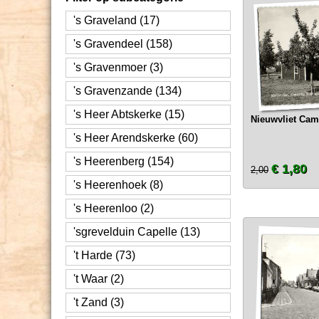
's Graveland (17)
's Gravendeel (158)
's Gravenmoer (3)
's Gravenzande (134)
's Heer Abtskerke (15)
Nieuwvliet Cam
's Heer Arendskerke (60)
's Heerenberg (154)
€ 1,80
2,00
's Heerenhoek (8)
's Heerenloo (2)
'sgrevelduin Capelle (13)
't Harde (73)
't Waar (2)
't Zand (3)