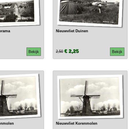
norama
Nieuwvliet Duinen
€ 2,25
2,50
Bekijk
Bekijk
enmolen
Nieuwvliet Korenmolen