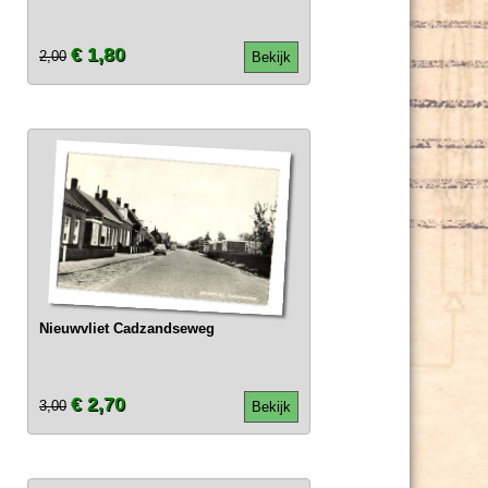
€ 1,80
2,00
Bekijk
Nieuwvliet Cadzandseweg
€ 2,70
3,00
Bekijk