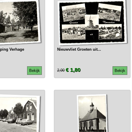
ping Verhage
Nieuwvliet Groeten uit...
€ 1,80
2,00
Bekijk
Bekijk