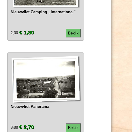
Nieuwvliet Camping ,,International''
€ 1,80
2,00
Bekijk
Nieuwvliet Panorama
€ 2,70
3,00
Bekijk