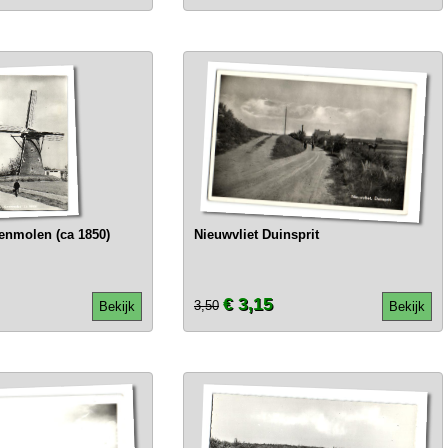
renmolen (ca 1850)
Nieuwvliet Duinsprit
€ 3,15
3,50
Bekijk
Bekijk