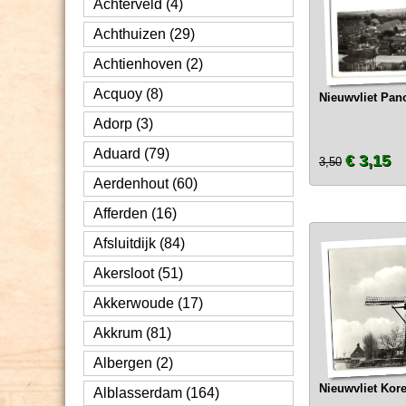
Achterveld (4)
Achthuizen (29)
Achtienhoven (2)
Acquoy (8)
Nieuwvliet Pa
Adorp (3)
Aduard (79)
€ 3,15
3,50
Aerdenhout (60)
Afferden (16)
Afsluitdijk (84)
Akersloot (51)
Akkerwoude (17)
Akkrum (81)
Albergen (2)
Nieuwvliet Kor
Alblasserdam (164)