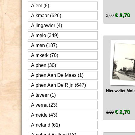
Alem (8)
€ 2,70
Alkmaar (626)
3,00
Allingawier (4)
Almelo (349)
Almen (187)
Almkerk (70)
Alphen (30)
Alphen Aan De Maas (1)
Alphen Aan De Rijn (647)
Nieuwvliet Mol
Alteveer (1)
Alverna (23)
€ 2,70
3,00
Ameide (43)
Ameland (61)
Ameland Ballum (18)