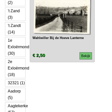
(2)
't Zand
(3)
't Zandt
(14)
Wahlwiller Bij de Hoeve Lanterne
1e
Exloërmond
(30)
€ 2,50
Bekijk
2e
Exloërmond
(18)
32321 (1)
Aadorp
(5)
Aagtekerke