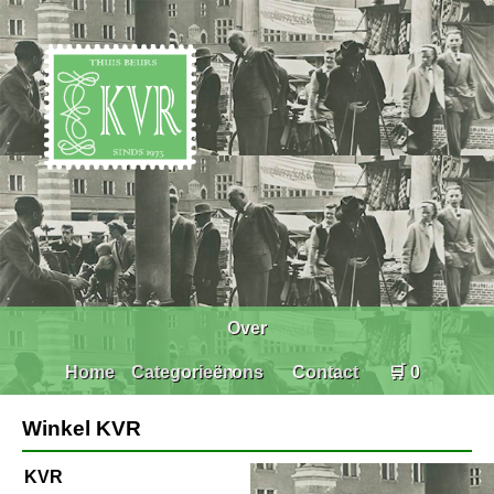
Over
Home
Categorieën
ons
Contact
🛒 0
Winkel KVR
KVR