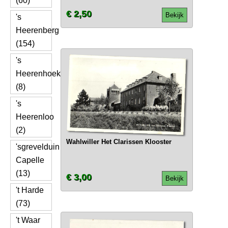
(60)
€ 2,50
Bekijk
's
Heerenberg
(154)
's
Heerenhoek
(8)
's
Heerenloo
(2)
Wahlwiller Het Clarissen Klooster
'sgrevelduin
Capelle
(13)
€ 3,00
Bekijk
't Harde
(73)
't Waar