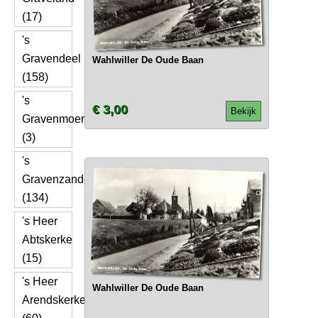
(17)
's
Gravendeel
Wahlwiller De Oude Baan
(158)
's
€ 3,00
Bekijk
Gravenmoer
(3)
's
Gravenzande
(134)
's Heer
Abtskerke
(15)
's Heer
Wahlwiller De Oude Baan
Arendskerke