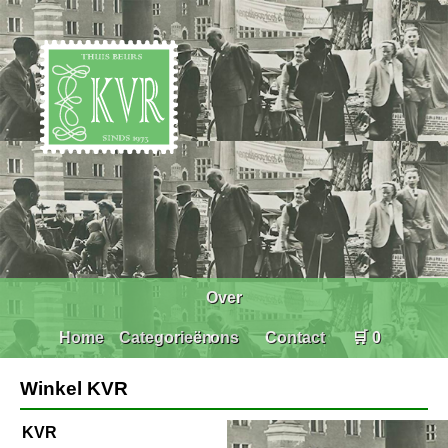
Over
Home
Categorieën
ons
Contact
🛒 0
Winkel KVR
KVR