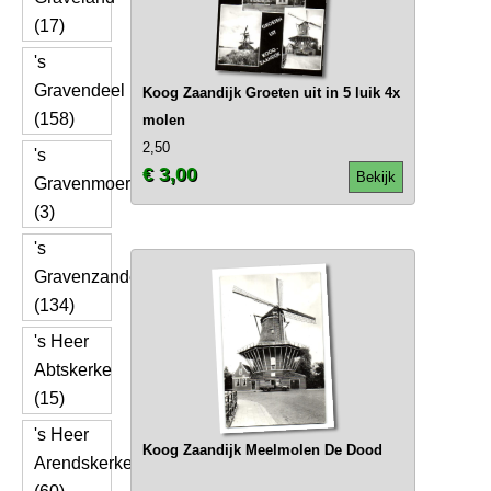
(17)
's
Gravendeel
Koog Zaandijk Groeten uit in 5 luik 4x
(158)
molen
2,50
's
€ 3,00
Bekijk
Gravenmoer
(3)
's
Gravenzande
(134)
's Heer
Abtskerke
(15)
's Heer
Koog Zaandijk Meelmolen De Dood
Arendskerke