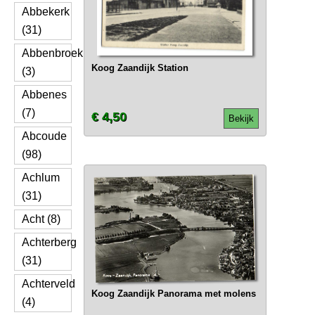
Abbekerk
(31)
Abbenbroek
Koog Zaandijk Station
(3)
Abbenes
(7)
€ 4,50
Bekijk
Abcoude
(98)
Achlum
(31)
Acht (8)
Achterberg
(31)
Achterveld
Koog Zaandijk Panorama met molens
(4)