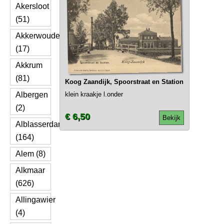
Akersloot
(51)
Akkerwoude
(17)
Akkrum
(81)
Koog Zaandijk, Spoorstraat en Station
Albergen
klein kraakje l.onder
(2)
€ 6,50
Bekijk
Alblasserdam
(164)
Alem (8)
Alkmaar
(626)
Allingawier
(4)