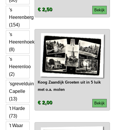
(60)
€ 2,50
's
Bekijk
Heerenberg
(154)
's
Heerenhoek
(8)
's
Heerenloo
(2)
Koog Zaandijk Groeten uit in 5 luik
'sgrevelduin
met o.a. molen
Capelle
(13)
€ 2,00
Bekijk
't Harde
(73)
't Waar