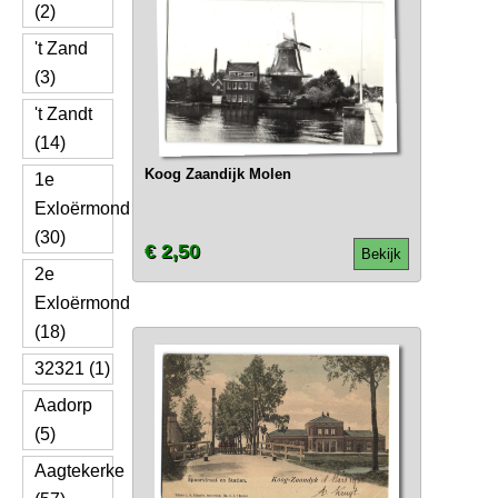
(2)
't Zand
(3)
't Zandt
(14)
Koog Zaandijk Molen
1e
Exloërmond
(30)
€ 2,50
Bekijk
2e
Exloërmond
(18)
32321 (1)
Aadorp
(5)
Aagtekerke