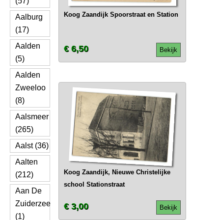
(57)
Koog Zaandijk Spoorstraat en Station
Aalburg
(17)
Aalden
€ 6,50
Bekijk
(5)
Aalden
Zweeloo
(8)
Aalsmeer
(265)
Aalst (36)
Aalten
Koog Zaandijk, Nieuwe Christelijke
(212)
school Stationstraat
Aan De
Zuiderzee
€ 3,00
Bekijk
(1)