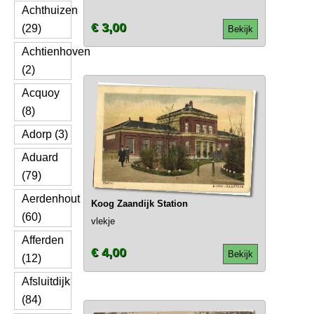
Achthuizen
€ 3,00
(29)
Bekijk
Achtienhoven
(2)
Acquoy
(8)
Adorp (3)
Aduard
(79)
Aerdenhout
Koog Zaandijk Station
(60)
vlekje
Afferden
€ 4,00
Bekijk
(12)
Afsluitdijk
(84)