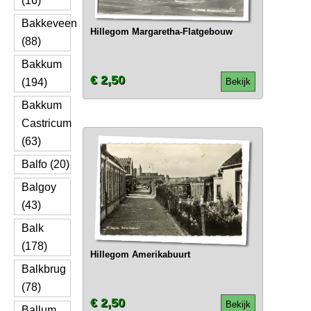
(16)
Bakkeveen
Hillegom Margaretha-Flatgebouw
(88)
Bakkum
€ 2,50
(194)
Bekijk
Bakkum
Castricum
(63)
Balfo (20)
Balgoy
(43)
Balk
(178)
Hillegom Amerikabuurt
Balkbrug
(78)
€ 2,50
Bekijk
Ballum