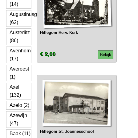
(14)
Augustinusga
(62)
Austerlitz
Hillegom Herv. Kerk
(86)
Avenhorn
€ 2,00
Bekijk
(17)
Avereest
(1)
Axel
(132)
Azelo (2)
Azewijn
(47)
Hillegom St. Joannesschool
Baak (11)