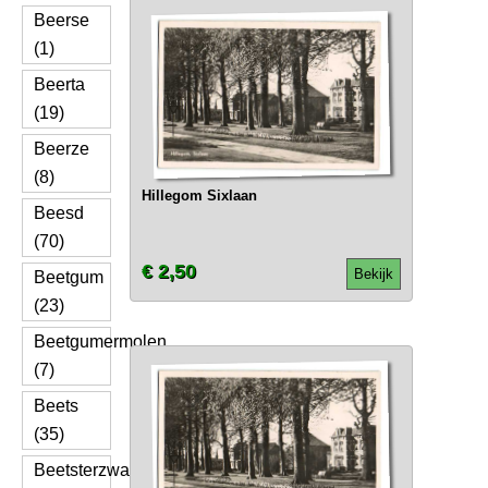
Beerse
(1)
Beerta
(19)
Beerze
(8)
Hillegom Sixlaan
Beesd
(70)
€ 2,50
Bekijk
Beetgum
(23)
Beetgumermolen
(7)
Beets
(35)
Beetsterzwaag