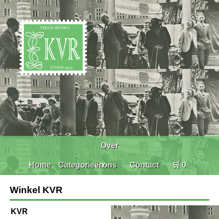
Over
Home
Categorieën
ons
Contact
🛒 0
Winkel KVR
KVR