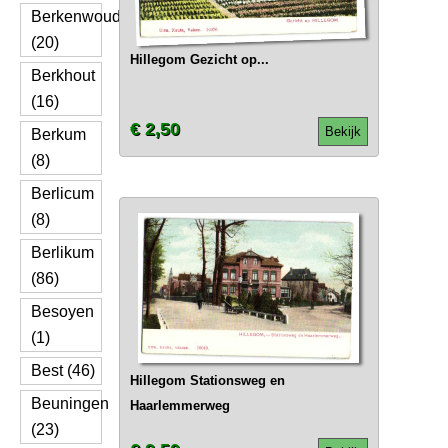
Berkenwoude
(20)
Hillegom Gezicht op...
Berkhout
(16)
€ 2,50
Bekijk
Berkum
(8)
Berlicum
(8)
Berlikum
(86)
Besoyen
(1)
Best (46)
Hillegom Stationsweg en
Beuningen
Haarlemmerweg
(23)