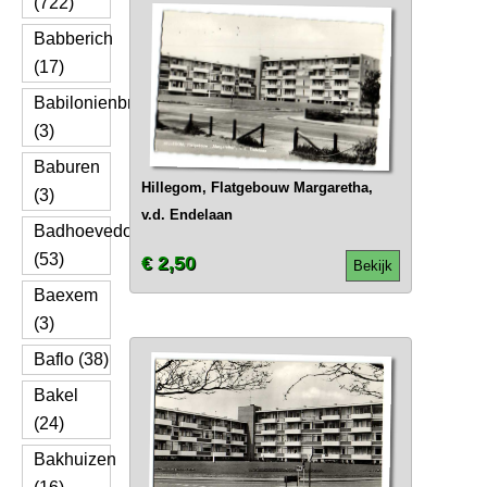
(722)
Babberich
(17)
Babilonienbroek
(3)
Baburen
Hillegom, Flatgebouw Margaretha,
(3)
v.d. Endelaan
Badhoevedorp
(53)
€ 2,50
Bekijk
Baexem
(3)
Baflo (38)
Bakel
(24)
Bakhuizen