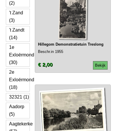
(2)
't Zand
(3)
't Zandt
(14)
Hillegom Demonstratietuin Treslong
1e
Beschr.in 1955
Exloërmond
(30)
€ 2,00
Bekijk
2e
Exloërmond
(18)
32321 (1)
Aadorp
(5)
Aagtekerke