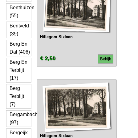
Benthuizen
(55)
Bentveld
(39)
Hillegom Sixlaan
Berg En
Dal (406)
€ 2,50
Bekijk
Berg En
Terblijt
(17)
Berg
Terblijt
(7)
Bergambacht
(97)
Bergeijk
Hillegom Sixlaan