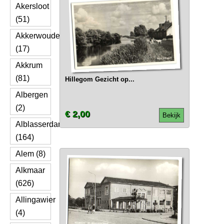
Akersloot
(51)
Akkerwoude
(17)
Akkrum
(81)
Hillegom Gezicht op...
Albergen
(2)
€ 2,00
Bekijk
Alblasserdam
(164)
Alem (8)
Alkmaar
(626)
Allingawier
(4)