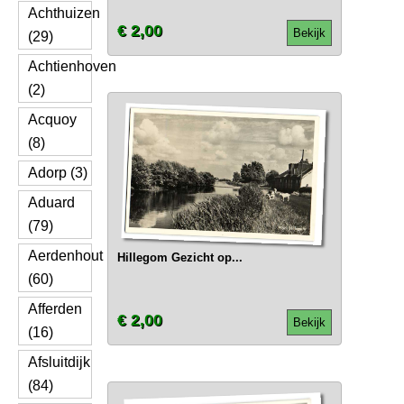
Achthuizen
€ 2,00
Bekijk
(29)
Achtienhoven
(2)
Acquoy
(8)
Adorp (3)
Aduard
(79)
Aerdenhout
Hillegom Gezicht op...
(60)
Afferden
€ 2,00
Bekijk
(16)
Afsluitdijk
(84)