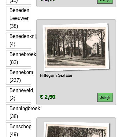
(11)
Beneden
Leeuwen
(38)
Benedenknijpe
(4)
Bennebroek
(82)
Bennekom
Hillegom Sixlaan
(237)
Benneveld
€ 2,50
Bekijk
(2)
Benningbroek
(38)
Benschop
(49)