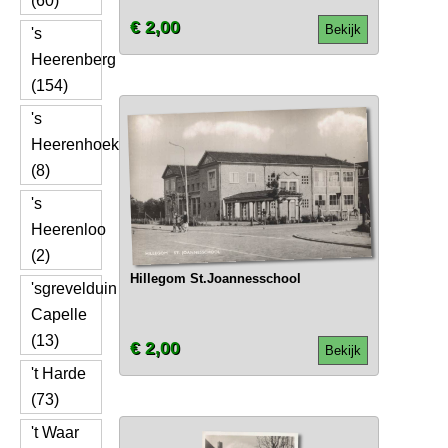
(60)
€ 2,00
Bekijk
's
Heerenberg
(154)
's
Heerenhoek
(8)
's
Heerenloo
(2)
Hillegom St.Joannesschool
'sgrevelduin
Capelle
(13)
€ 2,00
Bekijk
't Harde
(73)
't Waar