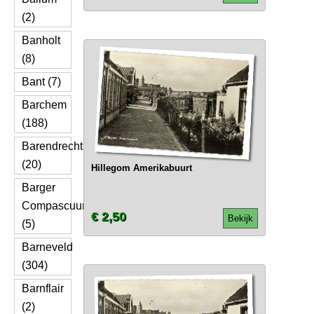
(2)
Banholt
(8)
Bant (7)
Barchem
(188)
Barendrecht
(20)
Hillegom Amerikabuurt
Barger
Compascuum
€ 2,50
Bekijk
(5)
Barneveld
(304)
Barnflair
(2)