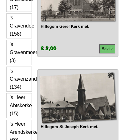
(17)
's
Gravendeel
Hillegom Geref Kerk met.
(158)
's
€ 2,00
Bekijk
Gravenmoer
(3)
's
Gravenzande
(134)
's Heer
Abtskerke
(15)
's Heer
Hillegom St.Joseph Kerk met..
Arendskerke