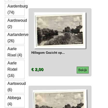
Aardenburg
(74)
Aardswoud
(2)
Aarlanderveen
(26)
Aarle
Hillegom Gezicht op...
Rixel (4)
Aarle
€ 2,00
Rixtel
Bekijk
(16)
Aartswoud
(6)
Abbega
(4)