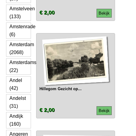
Amstelveen
€ 2,00
Bekijk
(133)
Amstenrade
(6)
Amsterdam
(2068)
Amsterdamscheveld
(22)
Andel
(42)
Hillegom Gezicht op...
Andelst
(31)
€ 2,00
Bekijk
Andijk
(160)
Angeren