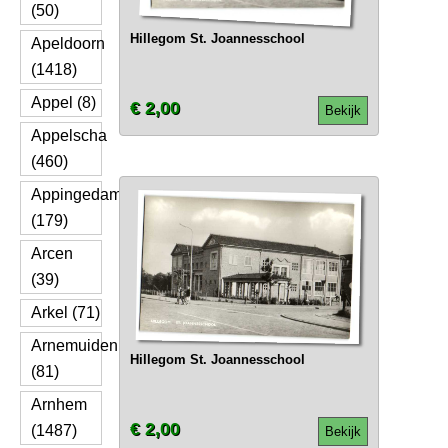
(50)
Hillegom St. Joannesschool
Apeldoorn
(1418)
Appel (8)
€ 2,00
Bekijk
Appelscha
(460)
Appingedam
(179)
Arcen
(39)
Arkel (71)
Arnemuiden
Hillegom St. Joannesschool
(81)
Arnhem
€ 2,00
(1487)
Bekijk