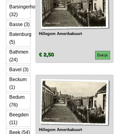
Barsingerhorn
(32)
Basse (3)
Hillegom Amerikabuurt
Batenburg
(5)
Bathmen
€ 2,50
Bekijk
(24)
Bavel (3)
Beckum
(1)
Bedum
(76)
Beegden
(11)
Hillegom Amerikabuurt
Beek (54)