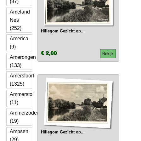
(87)
Ameland
Nes
(252)
Hillegom Gezicht op...
America
(9)
€ 2,00
Bekijk
Amerongen
(133)
Amersfoort
(1325)
Ammerstol
(11)
Ammerzoden
(19)
Ampsen
Hillegom Gezicht op...
(29)