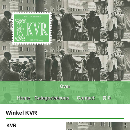
Over
Home
Categorieën
ons
Contact
🛒 0
Winkel KVR
KVR