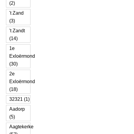
(2)
't Zand
(3)
't Zandt
(14)
1e
Exloërmond
(30)
2e
Exloërmond
(18)
32321 (1)
Aadorp
(5)
Aagtekerke