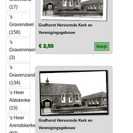
(17)
's
Gravendeel
Grafhorst Hervormde Kerk en
(158)
Verenigingsgebouw
's
€ 2,50
Bekijk
Gravenmoer
(3)
's
Gravenzande
(134)
's Heer
Abtskerke
(15)
's Heer
Grafhorst Hervormde Kerk en
Arendskerke
Verenigingsgebouw