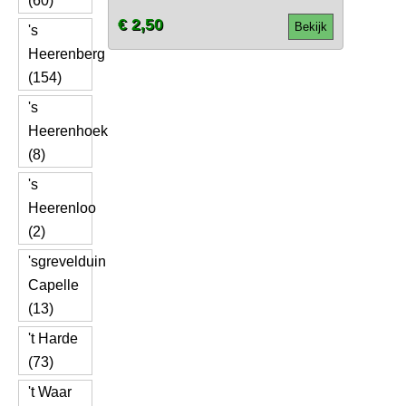
(60)
€ 2,50
Bekijk
's
Heerenberg
(154)
's
Heerenhoek
(8)
's
Heerenloo
(2)
'sgrevelduin
Capelle
(13)
't Harde
(73)
't Waar