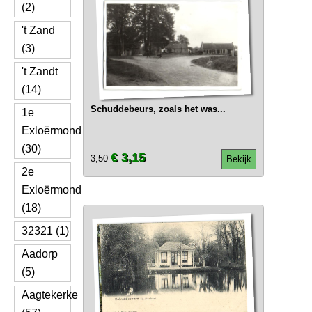
(2)
't Zand
(3)
't Zandt
(14)
Schuddebeurs, zoals het was...
1e
Exloërmond
(30)
€ 3,15
3,50
Bekijk
2e
Exloërmond
(18)
32321 (1)
Aadorp
(5)
Aagtekerke