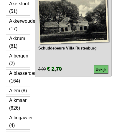
Akersloot
(51)
Akkerwoude
(17)
Akkrum
(81)
Schuddebeurs Villa Rustenburg
Albergen
(2)
€ 2,70
3,00
Bekijk
Alblasserdam
(164)
Alem (8)
Alkmaar
(626)
Allingawier
(4)