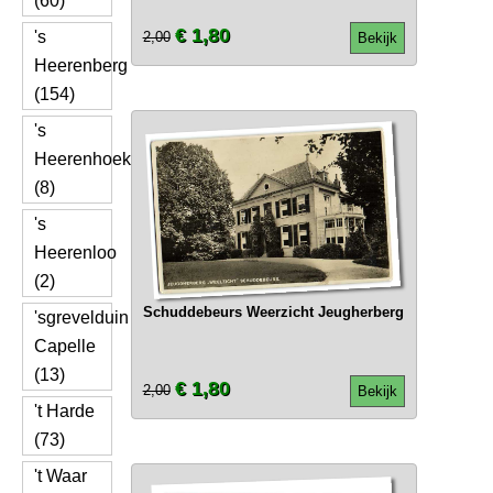
(60)
€ 1,80
's
2,00
Bekijk
Heerenberg
(154)
's
Heerenhoek
(8)
's
Heerenloo
(2)
Schuddebeurs Weerzicht Jeugherberg
'sgrevelduin
Capelle
(13)
€ 1,80
2,00
Bekijk
't Harde
(73)
't Waar