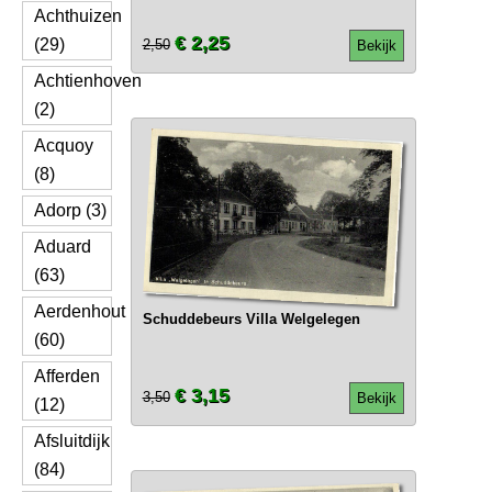
Achthuizen
€ 2,25
(29)
2,50
Bekijk
Achtienhoven
(2)
Acquoy
(8)
Adorp (3)
Aduard
(63)
Aerdenhout
Schuddebeurs Villa Welgelegen
(60)
Afferden
€ 3,15
3,50
Bekijk
(12)
Afsluitdijk
(84)