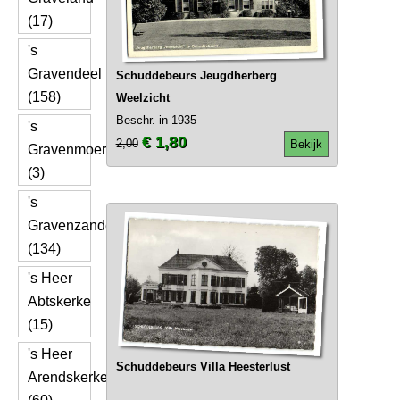
(17)
's
Gravendeel
Schuddebeurs Jeugdherberg
(158)
Weelzicht
Beschr. in 1935
's
€ 1,80
2,00
Bekijk
Gravenmoer
(3)
's
Gravenzande
(134)
's Heer
Abtskerke
(15)
's Heer
Schuddebeurs Villa Heesterlust
Arendskerke