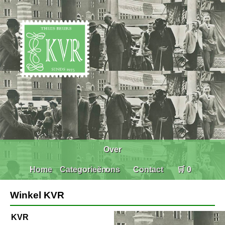
Over
Home
Categorieën
ons
Contact
🛒 0
Winkel KVR
KVR