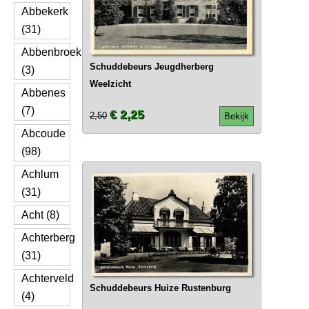
Abbekerk
(31)
Abbenbroek
Schuddebeurs Jeugdherberg
(3)
Weelzicht
Abbenes
(7)
€ 2,25
2,50
Bekijk
Abcoude
(98)
Achlum
(31)
Acht (8)
Achterberg
(31)
Achterveld
Schuddebeurs Huize Rustenburg
(4)