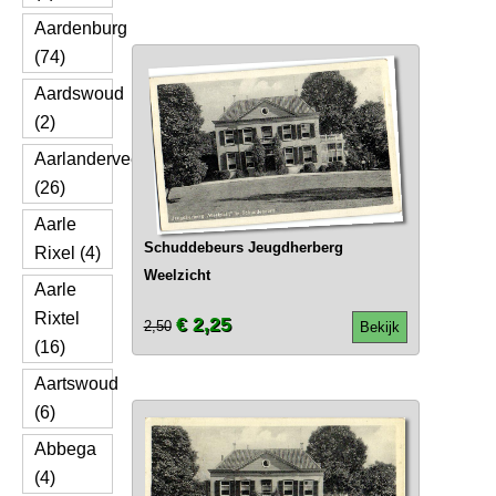
Aardenburg
(74)
Aardswoud
(2)
Aarlanderveen
(26)
Aarle
Schuddebeurs Jeugdherberg
Rixel (4)
Weelzicht
Aarle
Rixtel
€ 2,25
2,50
Bekijk
(16)
Aartswoud
(6)
Abbega
(4)