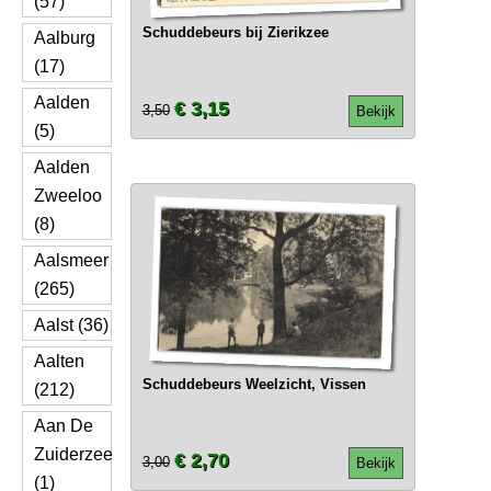
(57)
Schuddebeurs bij Zierikzee
Aalburg
(17)
Aalden
€ 3,15
3,50
Bekijk
(5)
Aalden
Zweeloo
(8)
Aalsmeer
(265)
Aalst (36)
Aalten
Schuddebeurs Weelzicht, Vissen
(212)
Aan De
Zuiderzee
€ 2,70
3,00
Bekijk
(1)