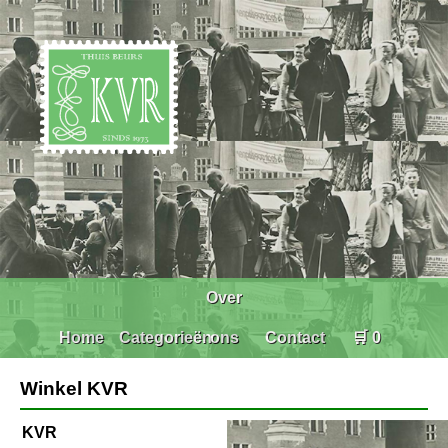
Over
Home
Categorieën
ons
Contact
🛒 0
Winkel KVR
KVR