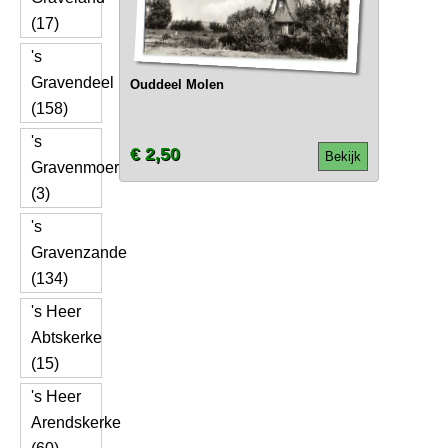
(17)
's
Gravendeel
Ouddeel Molen
(158)
's
€ 2,50
Bekijk
Gravenmoer
(3)
's
Gravenzande
(134)
's Heer
Abtskerke
(15)
's Heer
Arendskerke