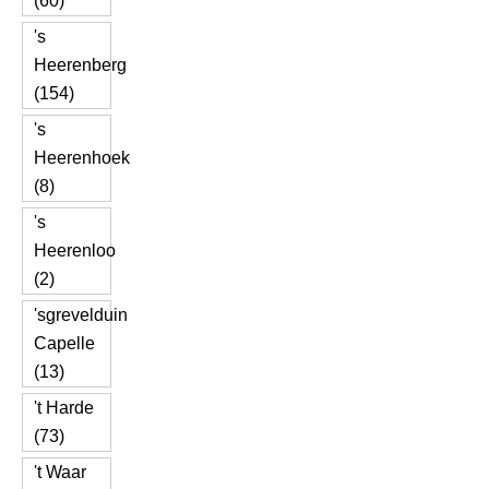
(60)
's
Heerenberg
(154)
's
Heerenhoek
(8)
's
Heerenloo
(2)
'sgrevelduin
Capelle
(13)
't Harde
(73)
't Waar