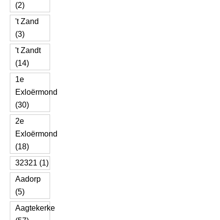
(2)
't Zand
(3)
't Zandt
(14)
1e
Exloërmond
(30)
2e
Exloërmond
(18)
32321 (1)
Aadorp
(5)
Aagtekerke