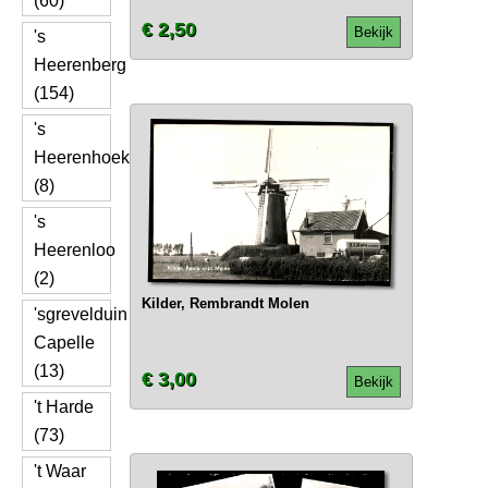
(60)
€ 2,50
Bekijk
's
Heerenberg
(154)
's
Heerenhoek
(8)
's
Heerenloo
(2)
Kilder, Rembrandt Molen
'sgrevelduin
Capelle
(13)
€ 3,00
Bekijk
't Harde
(73)
't Waar