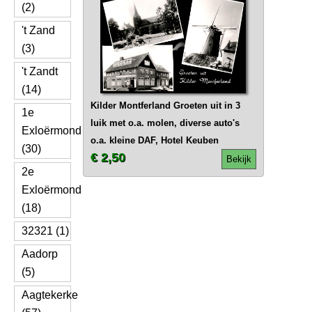
(2)
't Zand
(3)
't Zandt
(14)
Kilder Montferland Groeten uit in 3
1e
luik met o.a. molen, diverse auto's
Exloërmond
o.a. kleine DAF, Hotel Keuben
(30)
€ 2,50
Bekijk
2e
Exloërmond
(18)
32321 (1)
Aadorp
(5)
Aagtekerke