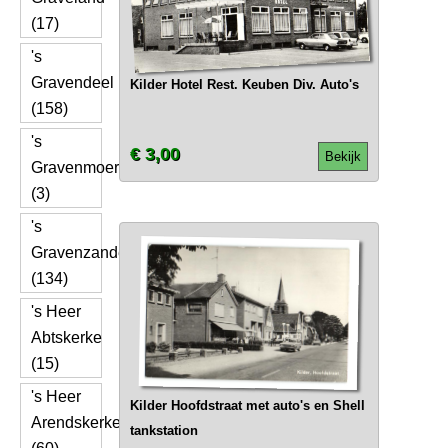
(17)
's
Gravendeel
Kilder Hotel Rest. Keuben Div. Auto's
(158)
's
€ 3,00
Bekijk
Gravenmoer
(3)
's
Gravenzande
(134)
's Heer
Abtskerke
(15)
's Heer
Kilder Hoofdstraat met auto's en Shell
Arendskerke
tankstation