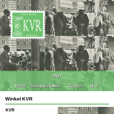
Over
Home
Categorieën
ons
Contact
🛒 0
Winkel KVR
KVR