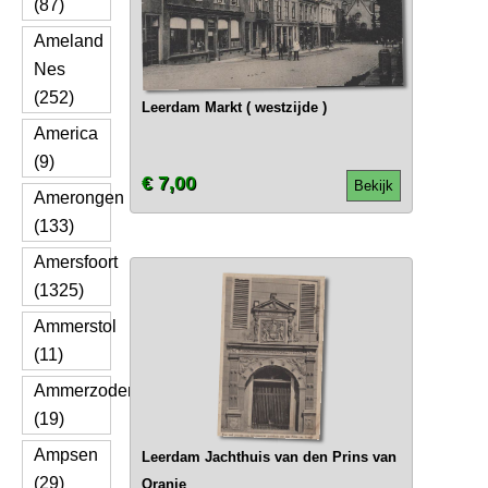
(87)
Ameland
Nes
(252)
Leerdam Markt ( westzijde )
America
(9)
€ 7,00
Bekijk
Amerongen
(133)
Amersfoort
(1325)
Ammerstol
(11)
Ammerzoden
(19)
Ampsen
Leerdam Jachthuis van den Prins van
(29)
Oranje