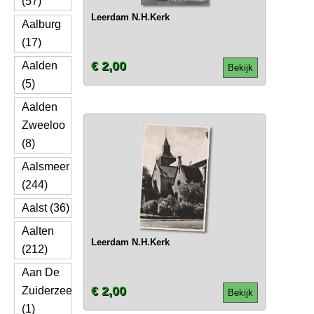
(57)
Leerdam N.H.Kerk
Aalburg
(17)
€ 2,00
Aalden
Bekijk
(5)
Aalden
Zweeloo
(8)
Aalsmeer
(244)
Aalst (36)
Aalten
Leerdam N.H.Kerk
(212)
Aan De
€ 2,00
Zuiderzee
Bekijk
(1)