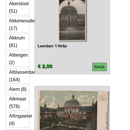
Akersloot
(51)
Akkerwoude
(17)
Akkrum
(81)
Leerdam 't Hofje
Albergen
(2)
€ 2,00
Bekijk
Alblasserdam
(164)
Alem (8)
Alkmaar
(576)
Allingawier
(4)