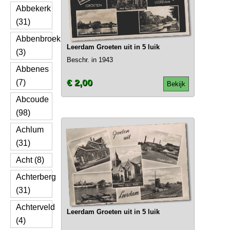
Abbekerk
(31)
Abbenbroek
Leerdam Groeten uit in 5 luik
(3)
Beschr. in 1943
Abbenes
€ 2,00
(7)
Bekijk
Abcoude
(98)
Achlum
(31)
Acht (8)
Achterberg
(31)
Achterveld
Leerdam Groeten uit in 5 luik
(4)