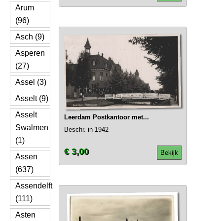
Arum
(96)
Asch (9)
Asperen
(27)
Assel (3)
Asselt (9)
Asselt
Leerdam Postkantoor met...
Swalmen
Beschr. in 1942
(1)
€ 3,00
Bekijk
Assen
(637)
Assendelft
(111)
Asten