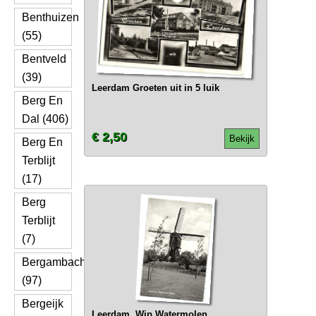
Benthuizen
(55)
Bentveld
(39)
Leerdam Groeten uit in 5 luik
Berg En
Dal (406)
€ 2,50
Bekijk
Berg En
Terblijt
(17)
Berg
Terblijt
(7)
Bergambacht
(97)
Bergeijk
Leerdam, Wip Watermolen