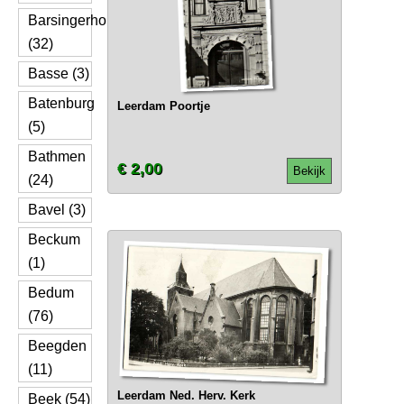
Barsingerhorn
(32)
Basse (3)
Batenburg
Leerdam Poortje
(5)
Bathmen
€ 2,00
Bekijk
(24)
Bavel (3)
Beckum
(1)
Bedum
(76)
Beegden
(11)
Leerdam Ned. Herv. Kerk
Beek (54)