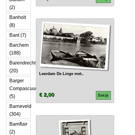
(2)
Banholt
(8)
Bant (7)
Barchem
(188)
Barendrecht
(20)
Leerdam De Linge met..
Barger
Compascuum
€ 2,00
Bekijk
(5)
Barneveld
(304)
Barnflair
(2)