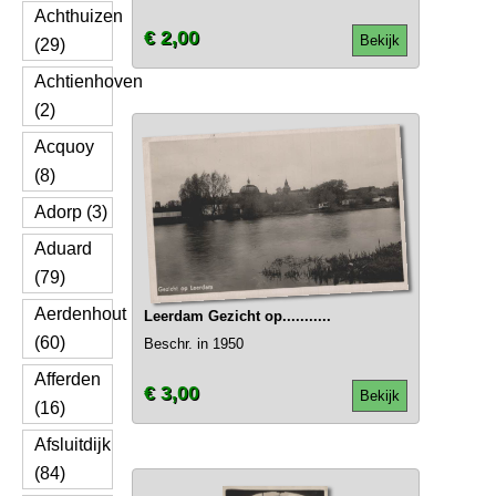
Achthuizen
€ 2,00
Bekijk
(29)
Achtienhoven
(2)
Acquoy
(8)
Adorp (3)
Aduard
(79)
Aerdenhout
Leerdam Gezicht op...........
(60)
Beschr. in 1950
Afferden
€ 3,00
Bekijk
(16)
Afsluitdijk
(84)