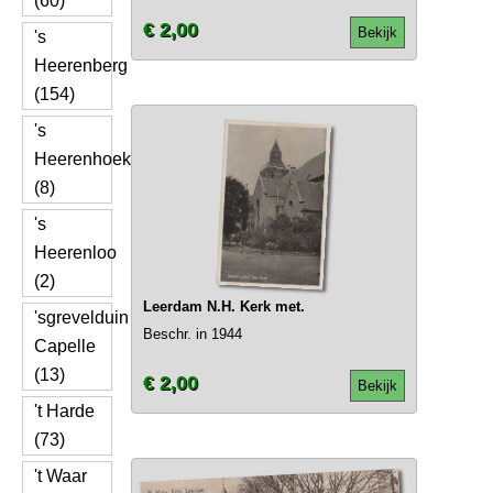
(60)
€ 2,00
Bekijk
's
Heerenberg
(154)
's
Heerenhoek
(8)
's
Heerenloo
(2)
Leerdam N.H. Kerk met.
'sgrevelduin
Beschr. in 1944
Capelle
(13)
€ 2,00
Bekijk
't Harde
(73)
't Waar