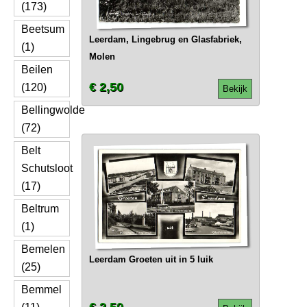
(173)
Beetsum
Leerdam, Lingebrug en Glasfabriek,
(1)
Molen
Beilen
€ 2,50
(120)
Bekijk
Bellingwolde
(72)
Belt
Schutsloot
(17)
Beltrum
(1)
Bemelen
Leerdam Groeten uit in 5 luik
(25)
Bemmel