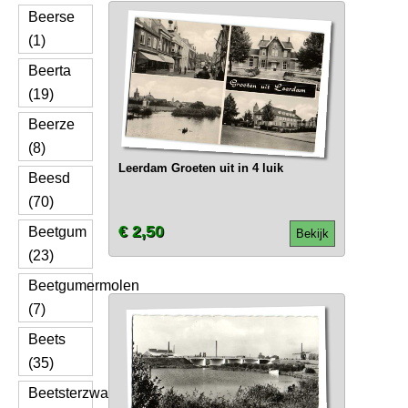
Beerse
(1)
Beerta
(19)
Beerze
(8)
Leerdam Groeten uit in 4 luik
Beesd
(70)
€ 2,50
Beetgum
Bekijk
(23)
Beetgumermolen
(7)
Beets
(35)
Beetsterzwaag