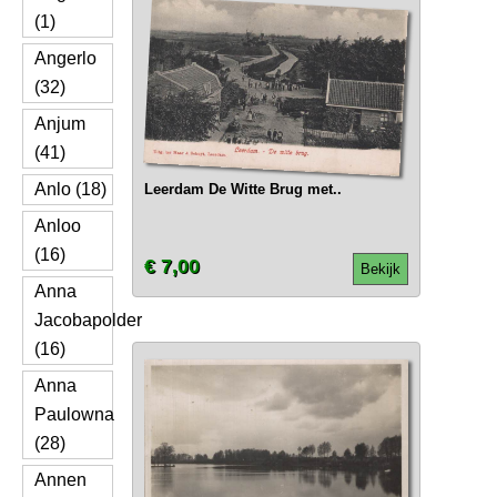
(1)
Angerlo
(32)
Anjum
(41)
Anlo (18)
Leerdam De Witte Brug met..
Anloo
(16)
€ 7,00
Bekijk
Anna
Jacobapolder
(16)
Anna
Paulowna
(28)
Annen