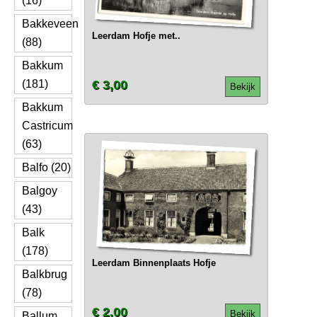
(16)
Bakkeveen
Leerdam Hofje met..
(88)
Bakkum
(181)
€ 3,00
Bekijk
Bakkum
Castricum
(63)
Balfo (20)
Balgoy
(43)
Balk
(178)
Leerdam Binnenplaats Hofje
Balkbrug
(78)
€ 2,00
Bekijk
Ballum