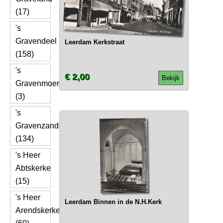
(17)
's
Gravendeel
Leerdam Kerkstraat
(158)
's
€ 2,00
Bekijk
Gravenmoer
(3)
's
Gravenzande
(134)
's Heer
Abtskerke
(15)
's Heer
Leerdam Binnen in de N.H.Kerk
Arendskerke