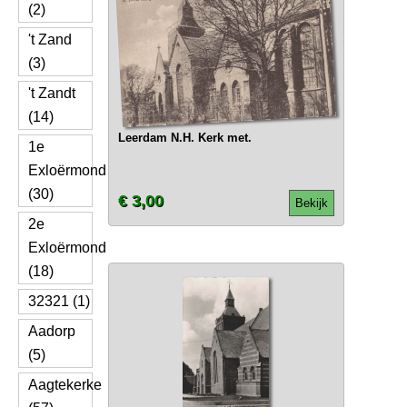
(2)
't Zand
(3)
't Zandt
(14)
Leerdam N.H. Kerk met.
1e
Exloërmond
(30)
€ 3,00
Bekijk
2e
Exloërmond
(18)
32321 (1)
Aadorp
(5)
Aagtekerke