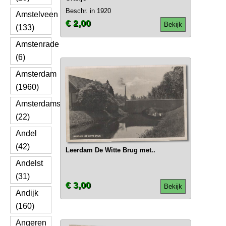
Beschr. in 1920
Amstelveen
€ 2,00
Bekijk
(133)
Amstenrade
(6)
Amsterdam
(1960)
Amsterdamscheveld
(22)
Andel
(42)
Leerdam De Witte Brug met..
Andelst
(31)
€ 3,00
Bekijk
Andijk
(160)
Angeren