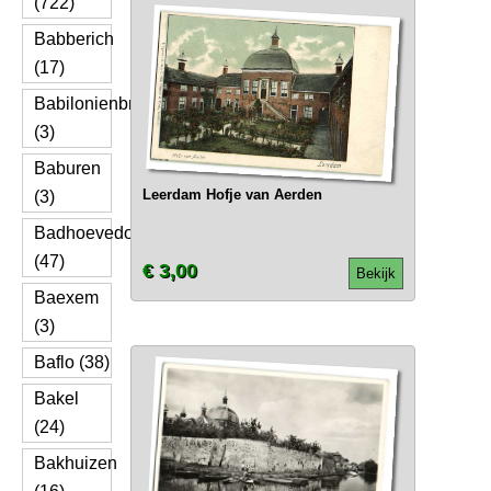
(722)
Babberich
(17)
Babilonienbroek
(3)
Baburen
Leerdam Hofje van Aerden
(3)
Badhoevedorp
(47)
€ 3,00
Bekijk
Baexem
(3)
Baflo (38)
Bakel
(24)
Bakhuizen