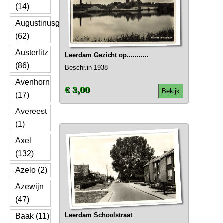
(14)
Augustinusga
(62)
Austerlitz
Leerdam Gezicht op...........
(86)
Beschr.in 1938
Avenhorn
€ 3,00
Bekijk
(17)
Avereest
(1)
Axel
(132)
Azelo (2)
Azewijn
(47)
Leerdam Schoolstraat
Baak (11)