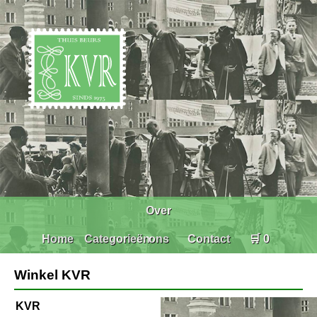
Over
Home
Categorieën
ons
Contact
🛒 0
Winkel KVR
KVR