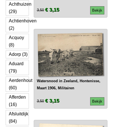
Achthuizen
€ 3,15
3,50
Bekijk
(29)
Achtienhoven
(2)
Acquoy
(8)
Adorp (3)
Aduard
(79)
Aerdenhout
Watersnood in Zeeland, Hontenisse,
(60)
Maart 1906, Militairen
Afferden
€ 3,15
3,50
Bekijk
(16)
Afsluitdijk
(84)