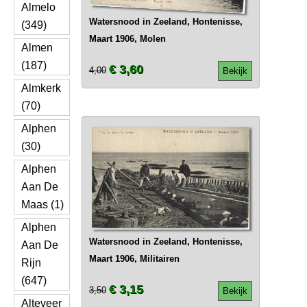
Almelo
Watersnood in Zeeland, Hontenisse,
(349)
Maart 1906, Molen
Almen
(187)
€ 3,60
4,00
Bekijk
Almkerk
(70)
Alphen
(30)
Alphen
Aan De
Maas (1)
Alphen
Watersnood in Zeeland, Hontenisse,
Aan De
Maart 1906, Militairen
Rijn
(647)
€ 3,15
3,50
Bekijk
Alteveer