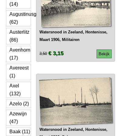
(14)
Augustinusga
(62)
Austerlitz
Watersnood in Zeeland, Hontenisse,
(86)
Maart 1906, Militairen
Avenhorn
€ 3,15
3,50
Bekijk
(17)
Avereest
(1)
Axel
(132)
Azelo (2)
Azewijn
(47)
Watersnood in Zeeland, Hontenisse,
Baak (11)