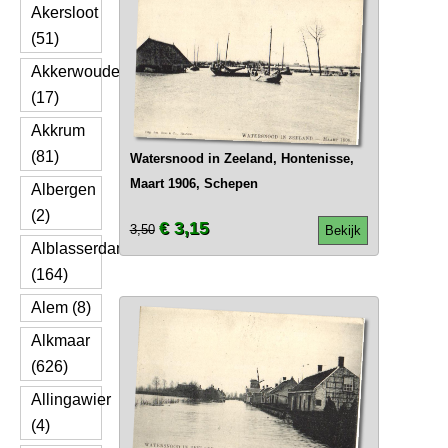
Akersloot
(51)
Akkerwoude
(17)
Akkrum
(81)
Watersnood in Zeeland, Hontenisse,
Maart 1906, Schepen
Albergen
(2)
€ 3,15
3,50
Bekijk
Alblasserdam
(164)
Alem (8)
Alkmaar
(626)
Allingawier
(4)