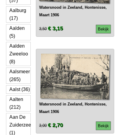
(57)
Watersnood in Zeeland, Hontenisse,
Aalburg
Maart 1906
(17)
€ 3,15
Aalden
3,50
Bekijk
(5)
Aalden
Zweeloo
(8)
Aalsmeer
(265)
Aalst (36)
Aalten
Watersnood in Zeeland, Hontenisse,
(212)
Maart 1906
Aan De
€ 2,70
Zuiderzee
3,00
Bekijk
(1)