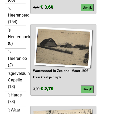
(60)
€ 3,60
4,00
Bekijk
's
Heerenberg
(154)
's
Heerenhoek
(8)
's
Heerenloo
(2)
Watersnood in Zeeland, Maart 1906
'sgrevelduin
klein kraakje r.zijde
Capelle
(13)
€ 2,70
3,00
Bekijk
't Harde
(73)
't Waar