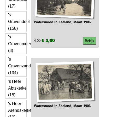
(17)
's
Gravendeel
Watersnood in Zeeland, Maart 1906
(158)
's
€ 3,60
4,00
Bekijk
Gravenmoer
(3)
's
Gravenzande
(134)
's Heer
Abtskerke
(15)
's Heer
Watersnood in Zeeland, Maart 1906
Arendskerke