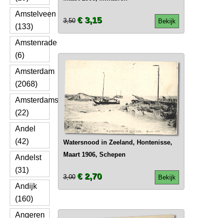
Amstelveen
€ 3,15
3,50
Bekijk
(133)
Amstenrade
(6)
Amsterdam
(2068)
Amsterdamscheveld
(22)
Andel
(42)
Watersnood in Zeeland, Hontenisse,
Maart 1906, Schepen
Andelst
(31)
€ 2,70
3,00
Bekijk
Andijk
(160)
Angeren