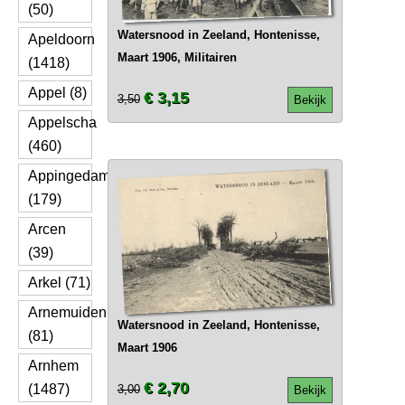
(50)
Watersnood in Zeeland, Hontenisse,
Apeldoorn
Maart 1906, Militairen
(1418)
Appel (8)
€ 3,15
3,50
Bekijk
Appelscha
(460)
Appingedam
(179)
Arcen
(39)
Arkel (71)
Arnemuiden
Watersnood in Zeeland, Hontenisse,
(81)
Maart 1906
Arnhem
€ 2,70
(1487)
3,00
Bekijk