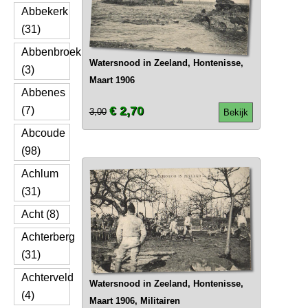
Abbekerk
(31)
Abbenbroek
Watersnood in Zeeland, Hontenisse,
(3)
Maart 1906
Abbenes
€ 2,70
(7)
3,00
Bekijk
Abcoude
(98)
Achlum
(31)
Acht (8)
Achterberg
(31)
Achterveld
Watersnood in Zeeland, Hontenisse,
(4)
Maart 1906, Militairen