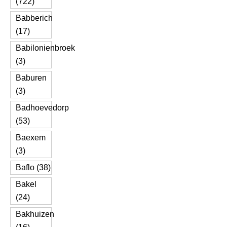
(722)
Babberich
(17)
Babilonienbroek
(3)
Baburen
(3)
Badhoevedorp
(53)
Baexem
(3)
Baflo (38)
Bakel
(24)
Bakhuizen