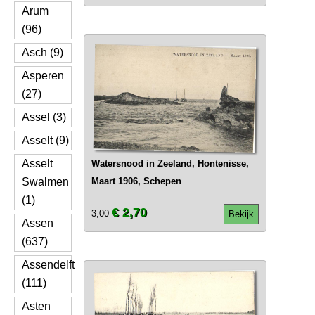
Arum
(96)
Asch (9)
Asperen
(27)
Assel (3)
Asselt (9)
Asselt
Watersnood in Zeeland, Hontenisse,
Swalmen
Maart 1906, Schepen
(1)
€ 2,70
3,00
Bekijk
Assen
(637)
Assendelft
(111)
Asten