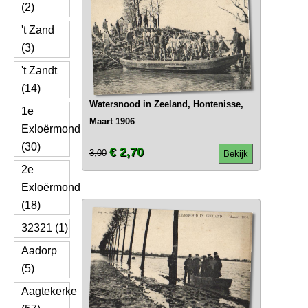
(2)
't Zand
(3)
't Zandt
(14)
Watersnood in Zeeland, Hontenisse,
1e
Maart 1906
Exloërmond
(30)
€ 2,70
3,00
Bekijk
2e
Exloërmond
(18)
32321 (1)
Aadorp
(5)
Aagtekerke