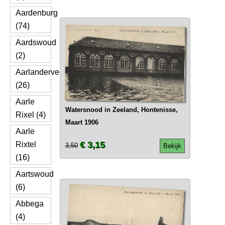
Aardenburg
(74)
Aardswoud
(2)
Aarlanderveen
(26)
Aarle
Watersnood in Zeeland, Hontenisse,
Rixel (4)
Maart 1906
Aarle
€ 3,15
Rixtel
3,50
Bekijk
(16)
Aartswoud
(6)
Abbega
(4)