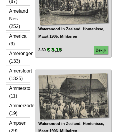
(87)
Ameland
Nes
(252)
Watersnood in Zeeland, Hontenisse,
America
Maart 1906, Militairen
(9)
€ 3,15
3,50
Bekijk
Amerongen
(133)
Amersfoort
(1325)
Ammerstol
(11)
Ammerzoden
(19)
Ampsen
Watersnood in Zeeland, Hontenisse,
(29)
Maart 1906, Militairen