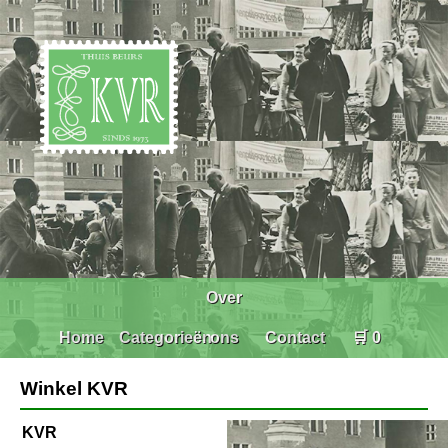
Over
Home
Categorieën
ons
Contact
🛒 0
Winkel KVR
KVR