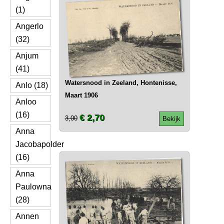
(1)
Angerlo
(32)
Anjum
(41)
Watersnood in Zeeland, Hontenisse,
Anlo (18)
Maart 1906
Anloo
(16)
€ 2,70
3,00
Bekijk
Anna
Jacobapolder
(16)
Anna
Paulowna
(28)
Annen