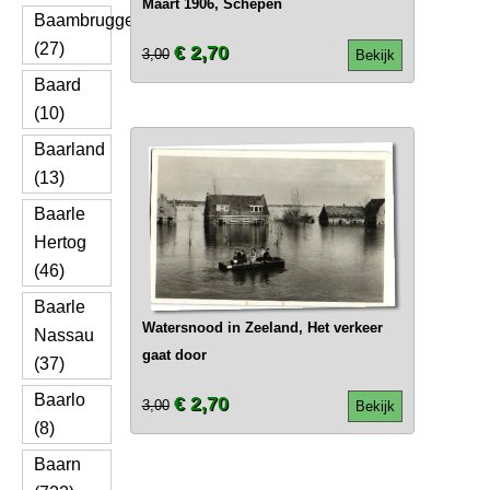
Maart 1906, Schepen
Baambrugge
(27)
€ 2,70
3,00
Bekijk
Baard
(10)
Baarland
(13)
Baarle
Hertog
(46)
Baarle
Watersnood in Zeeland, Het verkeer
Nassau
gaat door
(37)
Baarlo
€ 2,70
3,00
Bekijk
(8)
Baarn