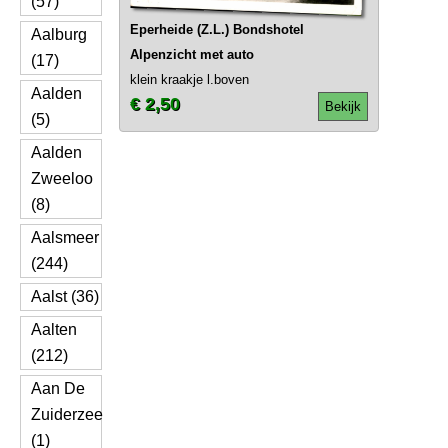
(57)
Eperheide (Z.L.) Bondshotel
Aalburg
Alpenzicht met auto
(17)
klein kraakje l.boven
Aalden
€ 2,50
Bekijk
(5)
Aalden
Zweeloo
(8)
Aalsmeer
(244)
Aalst (36)
Aalten
(212)
Aan De
Zuiderzee
(1)