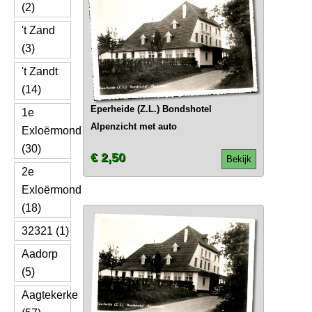
(2)
't Zand
(3)
't Zandt
(14)
Eperheide (Z.L.) Bondshotel
1e
Alpenzicht met auto
Exloërmond
(30)
€ 2,50
Bekijk
2e
Exloërmond
(18)
32321 (1)
Aadorp
(5)
Aagtekerke