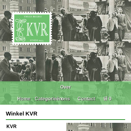
Over
Home
Categorieën
ons
Contact
🛒 0
Winkel KVR
KVR