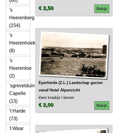
(60)
€ 2,50
Bekijk
's
Heerenberg
(154)
's
Heerenhoek
(8)
's
Heerenloo
(2)
Eperheide (Z.L.) Landschap gezien
'sgrevelduin
vanaf Hotel Alpenzicht
Capelle
klein kraakje l.boven
(13)
€ 2,00
Bekijk
't Harde
(73)
't Waar