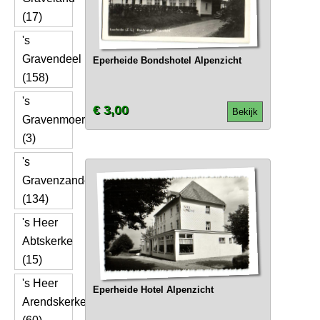
(17)
's
Gravendeel
Eperheide Bondshotel Alpenzicht
(158)
's
€ 3,00
Bekijk
Gravenmoer
(3)
's
Gravenzande
(134)
's Heer
Abtskerke
(15)
's Heer
Eperheide Hotel Alpenzicht
Arendskerke