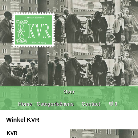
Over
Home
Categorieën
ons
Contact
🛒 0
Winkel KVR
KVR