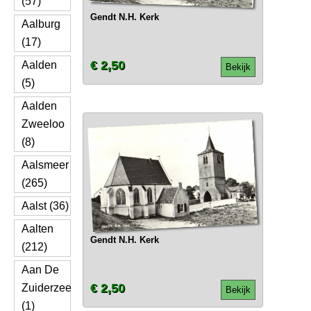
(57)
Gendt N.H. Kerk
Aalburg
(17)
€ 2,50
Aalden
Bekijk
(5)
Aalden
Zweeloo
(8)
Aalsmeer
(265)
Aalst (36)
Aalten
Gendt N.H. Kerk
(212)
Aan De
€ 2,50
Zuiderzee
Bekijk
(1)