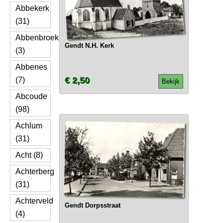
Abbekerk
(31)
Abbenbroek
Gendt N.H. Kerk
(3)
Abbenes
€ 2,50
(7)
Bekijk
Abcoude
(98)
Achlum
(31)
Acht (8)
Achterberg
(31)
Achterveld
Gendt Dorpsstraat
(4)