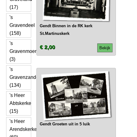
(17)
's
Gravendeel
Gendt Binnen in de RK kerk
(158)
St.Martinuskerk
's
€ 2,00
Bekijk
Gravenmoer
(3)
's
Gravenzande
(134)
's Heer
Abtskerke
(15)
's Heer
Gendt Groeten uit in 5 luik
Arendskerke