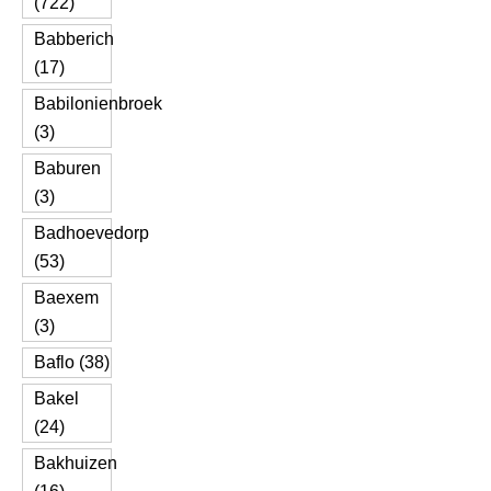
(722)
Babberich
(17)
Babilonienbroek
(3)
Baburen
(3)
Badhoevedorp
(53)
Baexem
(3)
Baflo (38)
Bakel
(24)
Bakhuizen