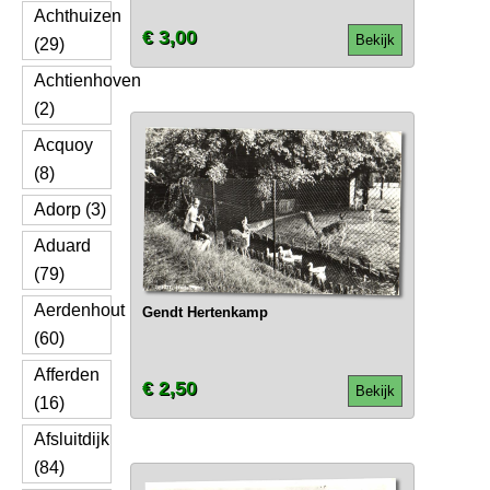
Achthuizen
€ 3,00
Bekijk
(29)
Achtienhoven
(2)
Acquoy
(8)
Adorp (3)
Aduard
(79)
Aerdenhout
Gendt Hertenkamp
(60)
Afferden
€ 2,50
Bekijk
(16)
Afsluitdijk
(84)