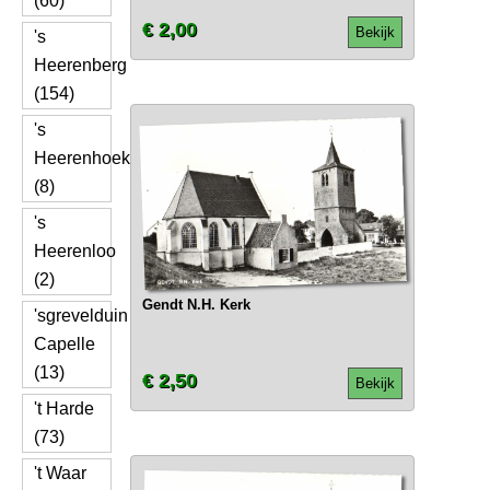
(60)
€ 2,00
Bekijk
's
Heerenberg
(154)
's
Heerenhoek
(8)
's
Heerenloo
(2)
Gendt N.H. Kerk
'sgrevelduin
Capelle
(13)
€ 2,50
Bekijk
't Harde
(73)
't Waar