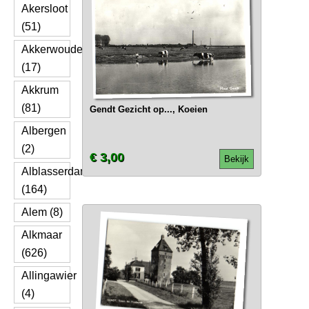
Akersloot
(51)
Akkerwoude
(17)
Akkrum
(81)
Gendt Gezicht op..., Koeien
Albergen
(2)
€ 3,00
Bekijk
Alblasserdam
(164)
Alem (8)
Alkmaar
(626)
Allingawier
(4)