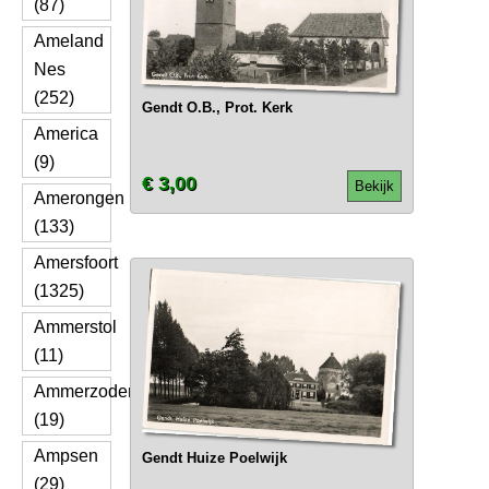
(87)
Ameland
Nes
(252)
Gendt O.B., Prot. Kerk
America
(9)
€ 3,00
Bekijk
Amerongen
(133)
Amersfoort
(1325)
Ammerstol
(11)
Ammerzoden
(19)
Ampsen
Gendt Huize Poelwijk
(29)