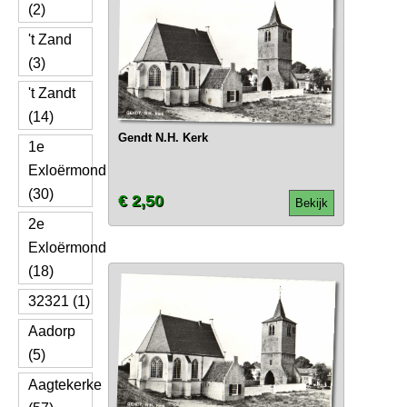
(2)
't Zand
(3)
't Zandt
(14)
Gendt N.H. Kerk
1e
Exloërmond
(30)
€ 2,50
Bekijk
2e
Exloërmond
(18)
32321 (1)
Aadorp
(5)
Aagtekerke