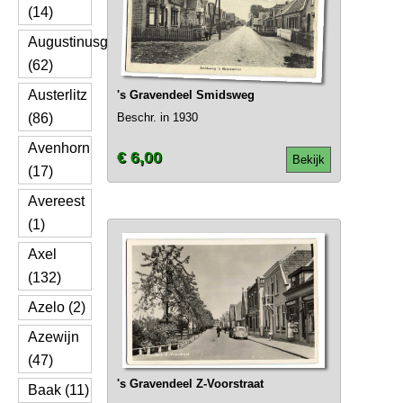
(14)
Augustinusga
(62)
Austerlitz
's Gravendeel Smidsweg
(86)
Beschr. in 1930
Avenhorn
€ 6,00
Bekijk
(17)
Avereest
(1)
Axel
(132)
Azelo (2)
Azewijn
(47)
's Gravendeel Z-Voorstraat
Baak (11)