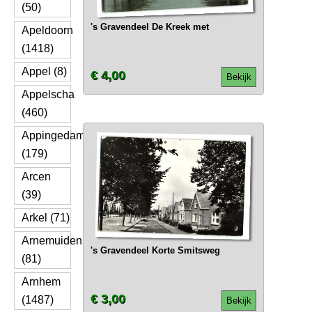
(50)
's Gravendeel De Kreek met
Apeldoorn
(1418)
Appel (8)
€ 4,00
Bekijk
Appelscha
(460)
Appingedam
(179)
Arcen
(39)
Arkel (71)
Arnemuiden
's Gravendeel Korte Smitsweg
(81)
Arnhem
€ 3,00
(1487)
Bekijk