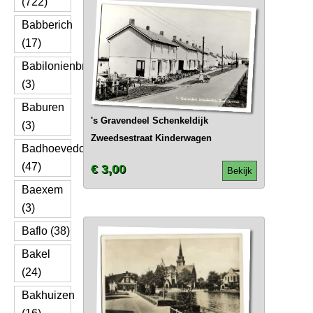
(722)
Babberich
(17)
Babilonienbroek
(3)
Baburen
's Gravendeel Schenkeldijk
(3)
Zweedsestraat Kinderwagen
Badhoevedorp
(47)
€ 3,00
Bekijk
Baexem
(3)
Baflo (38)
Bakel
(24)
Bakhuizen