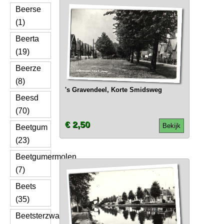
Beerse
(1)
Beerta
(19)
Beerze
(8)
's Gravendeel, Korte Smidsweg
Beesd
(70)
€ 2,50
Bekijk
Beetgum
(23)
Beetgumermolen
(7)
Beets
(35)
Beetsterzwaag