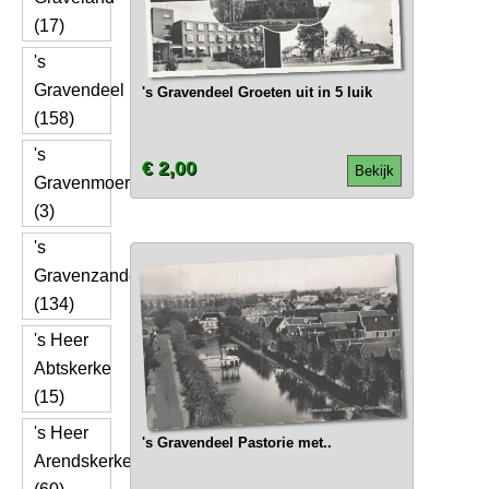
(17)
's
Gravendeel
's Gravendeel Groeten uit in 5 luik
(158)
's
€ 2,00
Bekijk
Gravenmoer
(3)
's
Gravenzande
(134)
's Heer
Abtskerke
(15)
's Heer
's Gravendeel Pastorie met..
Arendskerke