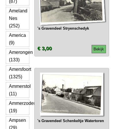
(87)
Ameland
Nes
(252)
's Gravendeel Stryenschedyk
America
(9)
€ 3,00
Bekijk
Amerongen
(133)
Amersfoort
(1325)
Ammerstol
(11)
Ammerzoden
(19)
Ampsen
's Gravendeel Schenkeltje Watertoren
(29)