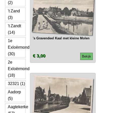
(2)
't Zand
(3)
't Zandt
(14)
's Gravendeel Kaal met kleine Molen
1e
Exloërmond
(30)
€ 3,00
Bekijk
2e
Exloërmond
(18)
32321 (1)
Aadorp
(5)
Aagtekerke