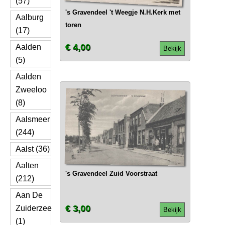
(57)
's Gravendeel 't Weegje N.H.Kerk met
Aalburg
toren
(17)
€ 4,00
Aalden
Bekijk
(5)
Aalden
Zweeloo
(8)
Aalsmeer
(244)
Aalst (36)
Aalten
's Gravendeel Zuid Voorstraat
(212)
Aan De
€ 3,00
Zuiderzee
Bekijk
(1)