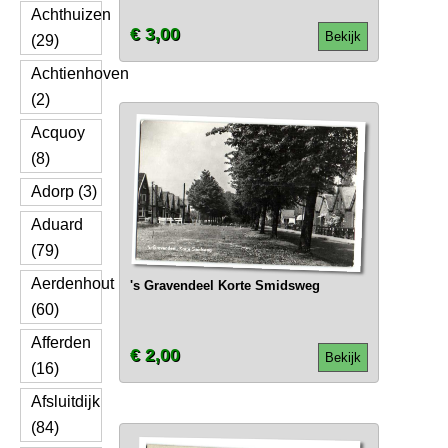
Achthuizen
€ 3,00
Bekijk
(29)
Achtienhoven
(2)
Acquoy
(8)
Adorp (3)
Aduard
(79)
Aerdenhout
's Gravendeel Korte Smidsweg
(60)
Afferden
€ 2,00
Bekijk
(16)
Afsluitdijk
(84)