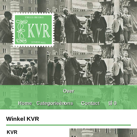
Over
Home
Categorieën
ons
Contact
🛒 0
Winkel KVR
KVR