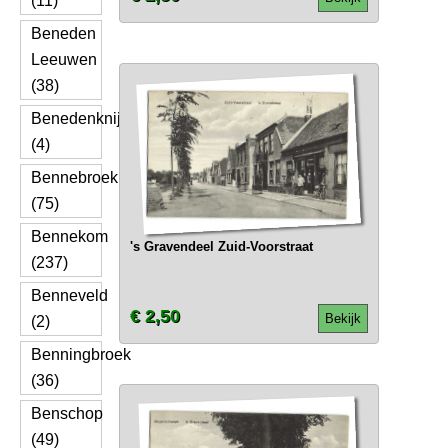
(11)
Beneden
Leeuwen
(38)
Benedenknijpe
(4)
Bennebroek
(75)
Bennekom
's Gravendeel Zuid-Voorstraat
(237)
Benneveld
€ 2,50
Bekijk
(2)
Benningbroek
(36)
Benschop
(49)