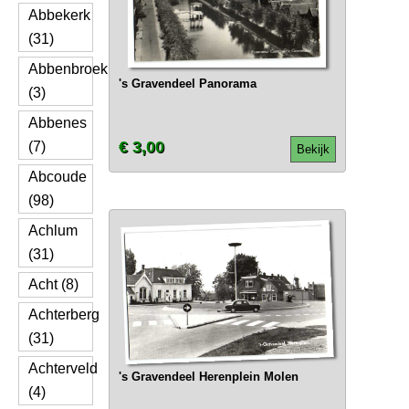
Abbekerk
(31)
Abbenbroek
's Gravendeel Panorama
(3)
Abbenes
€ 3,00
(7)
Bekijk
Abcoude
(98)
Achlum
(31)
Acht (8)
Achterberg
(31)
Achterveld
's Gravendeel Herenplein Molen
(4)