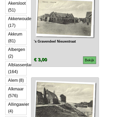
Akersloot
(51)
Akkerwoude
(17)
Akkrum
(81)
's Gravendeel Nieuwstraat
Albergen
(2)
€ 3,00
Bekijk
Alblasserdam
(164)
Alem (8)
Alkmaar
(576)
Allingawier
(4)