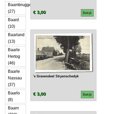
Baambrugge
(27)
€ 3,00
Bekijk
Baard
(10)
Baarland
(13)
Baarle
Hertog
(46)
Baarle
's Gravendeel Stryenschedyk
Nassau
(37)
Baarlo
€ 3,00
Bekijk
(8)
Baarn