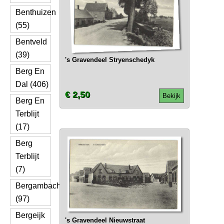
Benthuizen
(55)
Bentveld
(39)
's Gravendeel Stryenschedyk
Berg En
Dal (406)
€ 2,50
Bekijk
Berg En
Terblijt
(17)
Berg
Terblijt
(7)
Bergambacht
(97)
Bergeijk
's Gravendeel Nieuwstraat