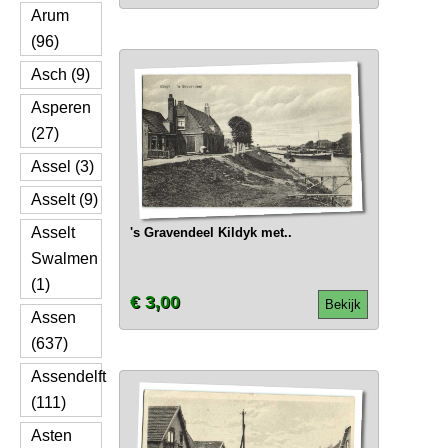
Arum
(96)
Asch (9)
Asperen
(27)
Assel (3)
Asselt (9)
Asselt
's Gravendeel Kildyk met..
Swalmen
(1)
€ 3,00
Bekijk
Assen
(637)
Assendelft
(111)
Asten