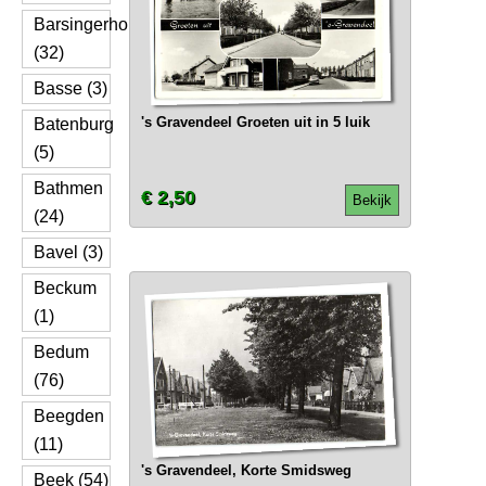
Barsingerhorn
(32)
Basse (3)
's Gravendeel Groeten uit in 5 luik
Batenburg
(5)
Bathmen
€ 2,50
Bekijk
(24)
Bavel (3)
Beckum
(1)
Bedum
(76)
Beegden
(11)
's Gravendeel, Korte Smidsweg
Beek (54)