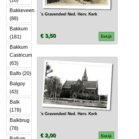
(16)
Bakkeveen
's Gravendeel Ned. Herv. Kerk
(88)
Bakkum
€ 3,50
(181)
Bekijk
Bakkum
Castricum
(63)
Balfo (20)
Balgoy
(43)
Balk
(178)
's Gravendeel Ned. Herv. Kerk
Balkbrug
(78)
€ 2,00
Bekijk
Ballum