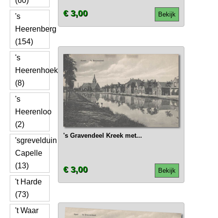
(60)
€ 3,00
Bekijk
's
Heerenberg
(154)
's
Heerenhoek
(8)
's
Heerenloo
(2)
's Gravendeel Kreek met...
'sgrevelduin
Capelle
(13)
€ 3,00
Bekijk
't Harde
(73)
't Waar