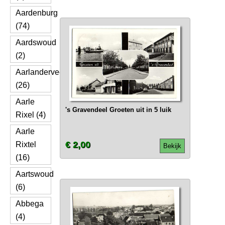
Aardenburg
(74)
Aardswoud
(2)
Aarlanderveen
(26)
Aarle
's Gravendeel Groeten uit in 5 luik
Rixel (4)
Aarle
€ 2,00
Rixtel
Bekijk
(16)
Aartswoud
(6)
Abbega
(4)