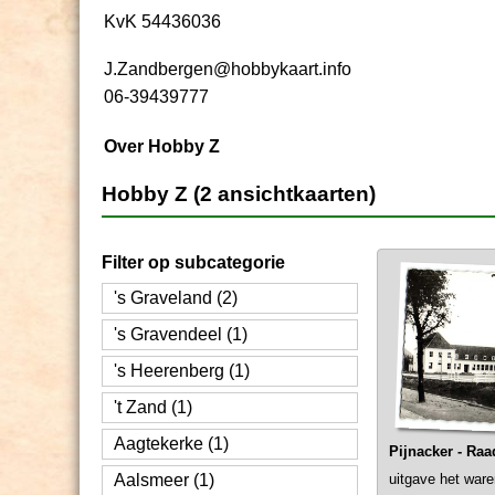
KvK 54436036
J.Zandbergen@hobbykaart.info
06-39439777
Over Hobby Z
Hobby Z (2 ansichtkaarten)
Filter op subcategorie
's Graveland (2)
's Gravendeel (1)
's Heerenberg (1)
't Zand (1)
Aagtekerke (1)
Pijnacker - Raa
Aalsmeer (1)
uitgave het ware