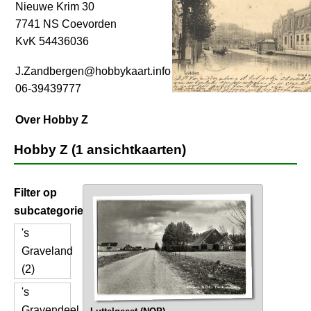
Nieuwe Krim 30
7741 NS Coevorden
KvK 54436036
J.Zandbergen@hobbykaart.info
06-39439777
Over Hobby Z
Hobby Z (1 ansichtkaarten)
Filter op
subcategorie
's
Graveland
(2)
's
Gravendeel