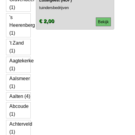
Luttelgeest (NOP)
(1)
tuindersbedrijven
's
€ 2,00
Bekijk
Heerenberg
(1)
't Zand
(1)
Aagtekerke
(1)
Aalsmeer
(1)
Aalten (4)
Abcoude
(1)
Achterveld
(1)