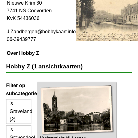
Nieuwe Krim 30
7741 NS Coevorden
KvK 54436036
J.Zandbergen@hobbykaart.info
06-39439777
Over Hobby Z
Hobby Z (1 ansichtkaarten)
Filter op
subcategorie
's
Graveland
(2)
's
Gravendeel