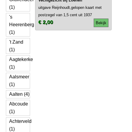
Vechtgezicht bij Loenen
(1)
uitgave Reijnhoudt,gelopen kaart met
postzegel van 1,5 cent uit 1937
's
€ 2,00
Bekijk
Heerenberg
(1)
't Zand
(1)
Aagtekerke
(1)
Aalsmeer
(1)
Aalten (4)
Abcoude
(1)
Achterveld
(1)