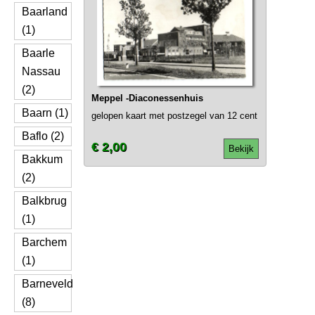
Baarland
(1)
Baarle
Nassau
(2)
Meppel -Diaconessenhuis
Baarn (1)
gelopen kaart met postzegel van 12 cent
Baflo (2)
€ 2,00
Bekijk
Bakkum
(2)
Balkbrug
(1)
Barchem
(1)
Barneveld
(8)