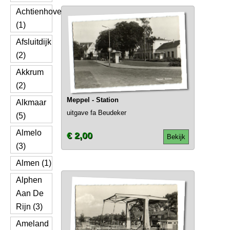
Achtienhoven
(1)
Afsluitdijk
(2)
Akkrum
(2)
Meppel - Station
Alkmaar
uitgave fa Beudeker
(5)
Almelo
€ 2,00
Bekijk
(3)
Almen (1)
Alphen
Aan De
Rijn (3)
Ameland