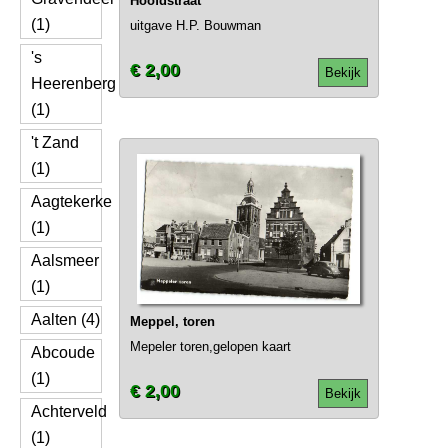
Hoofdstraat
(1)
uitgave H.P. Bouwman
's
€ 2,00
Bekijk
Heerenberg
(1)
't Zand
(1)
Aagtekerke
(1)
Aalsmeer
(1)
Aalten (4)
Meppel, toren
Mepeler toren,gelopen kaart
Abcoude
(1)
€ 2,00
Bekijk
Achterveld
(1)