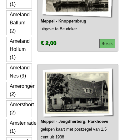
(1)
Ameland
Meppel - Knoppersbrug
Ballum
uitgave fa Beudeker
(2)
Ameland
€ 2,00
Bekijk
Hollum
(1)
Ameland
Nes (9)
Amerongen
(2)
Amersfoort
(2)
Meppel - Jeugdherberg. Parkhoeve
Amstenrade
gelopen kaart met postzegel van 1,5
(1)
cent uit 1938