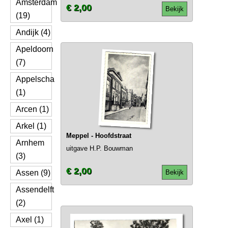
Amsterdam
€ 2,00
Bekijk
(19)
Andijk (4)
Apeldoorn
(7)
Appelscha
(1)
Arcen (1)
Arkel (1)
Meppel - Hoofdstraat
Arnhem
uitgave H.P. Bouwman
(3)
€ 2,00
Assen (9)
Bekijk
Assendelft
(2)
Axel (1)