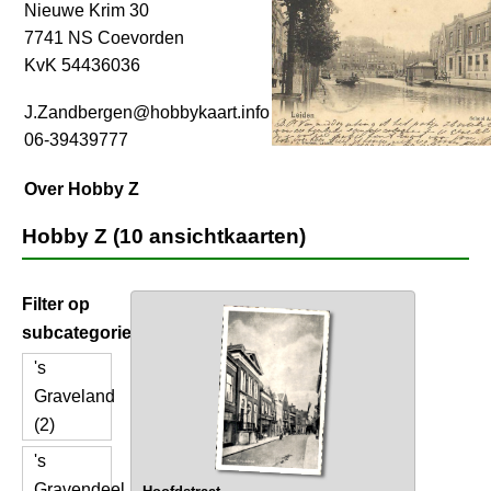
Nieuwe Krim 30
7741 NS Coevorden
KvK 54436036
J.Zandbergen@hobbykaart.info
06-39439777
Over Hobby Z
Hobby Z (10 ansichtkaarten)
Filter op
subcategorie
's
Graveland
(2)
's
Gravendeel