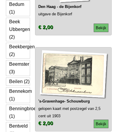
Bedum
Den Haag - de Bijenkorf
(1)
uitgave de Bijenkorf
Beek
€ 2,00
Bekijk
Ubbergen
(2)
Beekbergen
(2)
Beemster
(3)
Beilen (2)
Bennekom
(1)
's-Gravenhage- Schouwburg
Benningbroek
gelopen kaart met postzegel van 2,5
(1)
cent uit 1903
€ 2,00
Bekijk
Bentveld