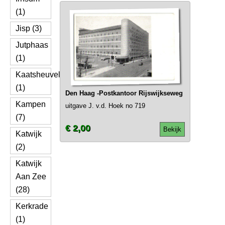
(1)
Jisp (3)
Jutphaas
(1)
Kaatsheuvel
(1)
Den Haag -Postkantoor Rijswijkseweg
Kampen
uitgave J. v.d. Hoek no 719
(7)
€ 2,00
Bekijk
Katwijk
(2)
Katwijk
Aan Zee
(28)
Kerkrade
(1)