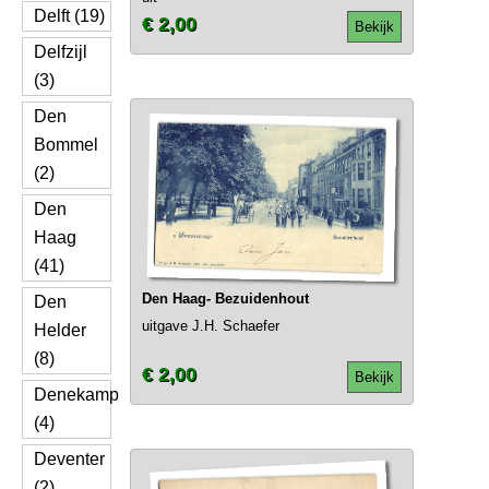
Delft (19)
€ 2,00
Bekijk
Delfzijl
(3)
Den
Bommel
(2)
Den
Haag
(41)
Den Haag- Bezuidenhout
Den
uitgave J.H. Schaefer
Helder
(8)
€ 2,00
Bekijk
Denekamp
(4)
Deventer
(2)