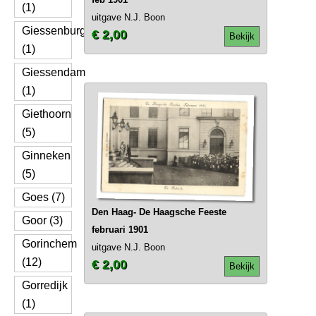
(1)
uitgave N.J. Boon
Giessenburg
€ 2,00
Bekijk
(1)
Giessendam
(1)
Giethoorn
(5)
Ginneken
(5)
Goes (7)
Den Haag- De Haagsche Feeste
Goor (3)
februari 1901
Gorinchem
uitgave N.J. Boon
(12)
€ 2,00
Bekijk
Gorredijk
(1)