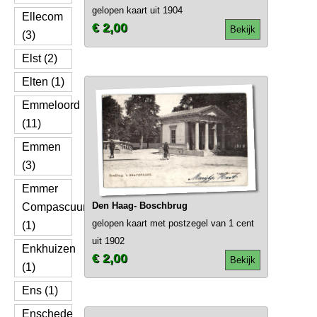
gelopen kaart uit 1904
Ellecom
€ 2,00
Bekijk
(3)
Elst (2)
Elten (1)
Emmeloord
(11)
Emmen
(3)
Emmer
Den Haag- Boschbrug
Compascuum
gelopen kaart met postzegel van 1 cent
(1)
uit 1902
Enkhuizen
€ 2,00
Bekijk
(1)
Ens (1)
Enschede