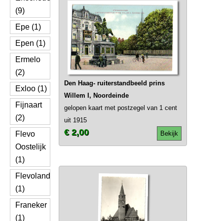
(9)
Epe (1)
Epen (1)
Ermelo
(2)
Den Haag- ruiterstandbeeld prins
Exloo (1)
Willem I, Noordeinde
Fijnaart
gelopen kaart met postzegel van 1 cent
(2)
uit 1915
€ 2,00
Flevo
Bekijk
Oostelijk
(1)
Flevoland
(1)
Franeker
(1)