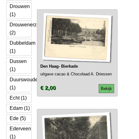
Drouwen
(1)
Drouwenerzand
(2)
Dubbeldam
(1)
Dussen
Den Haag- Bierkade
(1)
uitgave cacao & Chocolaad A. Driessen
Duurswoude
€ 2,00
(1)
Bekijk
Echt (1)
Edam (1)
Ede (5)
Ederveen
(1)