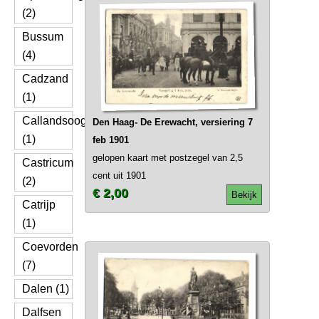
(2)
Bussum
(4)
Cadzand
(1)
Callandsoog
Den Haag- De Erewacht, versiering 7
(1)
feb 1901
gelopen kaart met postzegel van 2,5
Castricum
cent uit 1901
(2)
€ 2,00
Bekijk
Catrijp
(1)
Coevorden
(7)
Dalen (1)
Dalfsen