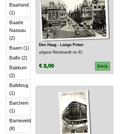
Baarland
(1)
Baarle
Nassau
(2)
Den Haag - Lange Poten
Baarn (1)
uitgave Rembrandt no 42
Baflo (2)
€ 2,00
Bekijk
Bakkum
(2)
Balkbrug
(1)
Barchem
(1)
Barneveld
(8)