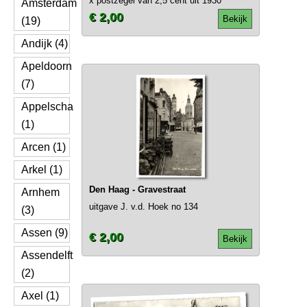
x postzegel van 2,5 cent uit 1930
Amsterdam
€ 2,00
Bekijk
(19)
Andijk (4)
Apeldoorn
(7)
Appelscha
(1)
Arcen (1)
Arkel (1)
Den Haag - Gravestraat
Arnhem
uitgave J. v.d. Hoek no 134
(3)
Assen (9)
€ 2,00
Bekijk
Assendelft
(2)
Axel (1)