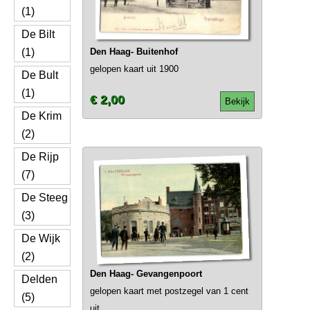
(1)
De Bilt
(1)
Den Haag- Buitenhof
gelopen kaart uit 1900
De Bult
(1)
€ 2,00
Bekijk
De Krim
(2)
De Rijp
(7)
De Steeg
(3)
De Wijk
(2)
Den Haag- Gevangenpoort
Delden
gelopen kaart met postzegel van 1 cent
(5)
uit