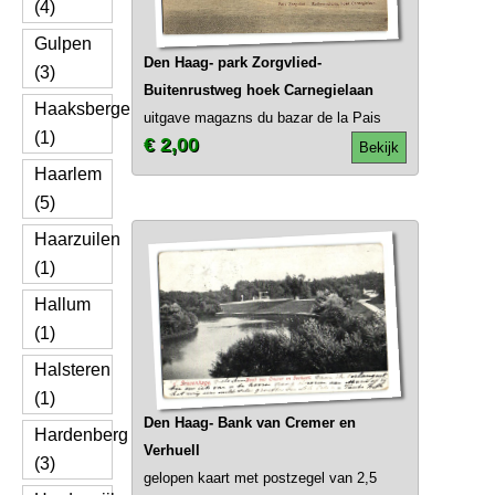
(4)
Gulpen
Den Haag- park Zorgvlied-
(3)
Buitenrustweg hoek Carnegielaan
Haaksbergen
uitgave magazns du bazar de la Pais
(1)
€ 2,00
Bekijk
Haarlem
(5)
Haarzuilen
(1)
Hallum
(1)
Halsteren
(1)
Den Haag- Bank van Cremer en
Hardenberg
Verhuell
(3)
gelopen kaart met postzegel van 2,5