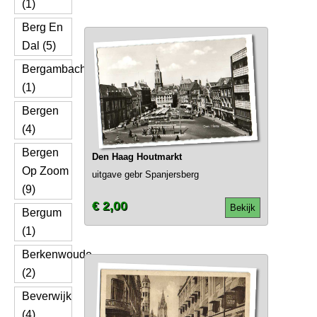
(1)
Berg En
Dal (5)
Bergambacht
(1)
Bergen
(4)
Bergen
Den Haag Houtmarkt
Op Zoom
uitgave gebr Spanjersberg
(9)
€ 2,00
Bekijk
Bergum
(1)
Berkenwoude
(2)
Beverwijk
(4)