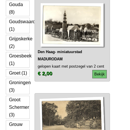
Gouda
(8)
Goudswaard
(1)
Grijpskerke
(2)
Den Haag- miniatuurstad
Groesbeek
MADURODAM
(1)
gelopen kaart met postzegel van 2 cent
Groet (1)
€ 2,00
Bekijk
Groningen
(3)
Groot
Schermer
(3)
Grouw