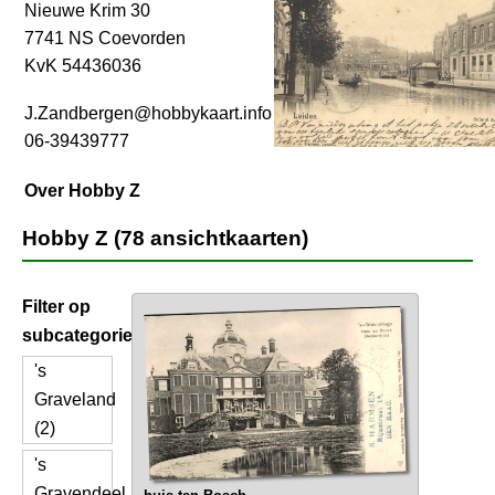
Nieuwe Krim 30
7741 NS Coevorden
KvK 54436036
J.Zandbergen@hobbykaart.info
06-39439777
Over Hobby Z
Hobby Z (78 ansichtkaarten)
Filter op
subcategorie
's
Graveland
(2)
's
Gravendeel