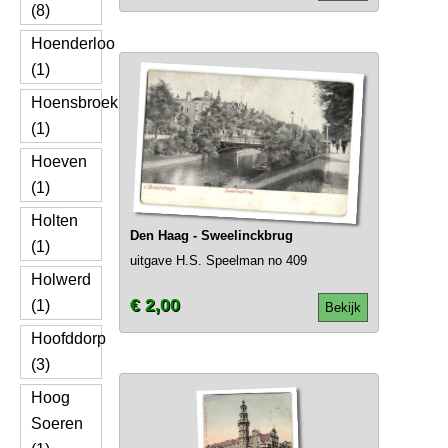
(8)
Hoenderloo
(1)
Hoensbroek
(1)
Hoeven
(1)
Holten
Den Haag - Sweelinckbrug
(1)
uitgave H.S. Speelman no 409
Holwerd
€ 2,00
(1)
Bekijk
Hoofddorp
(3)
Hoog
Soeren