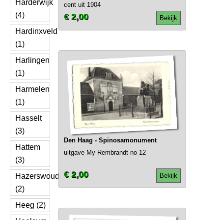
Harderwijk
cent uit 1904
(4)
€ 2,00
Bekijk
Hardinxveld
(1)
Harlingen
(1)
Harmelen
(1)
Hasselt
(3)
Den Haag - Spinosamonument
Hattem
uitgave My Rembrandt no 12
(3)
€ 2,00
Hazerswoude
Bekijk
(2)
Heeg (2)