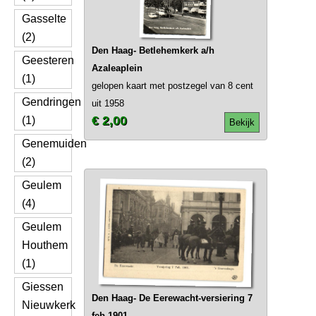
Gasselte
(2)
Den Haag- Betlehemkerk a/h
Geesteren
Azaleaplein
(1)
gelopen kaart met postzegel van 8 cent
Gendringen
uit 1958
€ 2,00
(1)
Bekijk
Genemuiden
(2)
Geulem
(4)
Geulem
Houthem
(1)
Giessen
Den Haag- De Eerewacht-versiering 7
Nieuwkerk
feb 1901