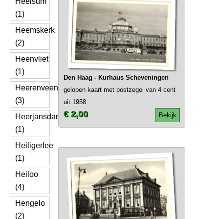
Heelsum
(1)
Heemskerk
(2)
Heenvliet
(1)
Den Haag - Kurhaus Scheveningen
Heerenveen
gelopen kaart met postzegel van 4 cent
(3)
uit 1958
€ 2,00
Bekijk
Heerjansdam
(1)
Heiligerlee
(1)
Heiloo
(4)
Hengelo
(2)