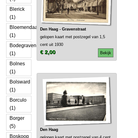
Blerick
(1)
Bloemendaal
Den Haag - Gravenstraat
(1)
gelopen kaart met postzegel van 1,5
cent uit 1930
Bodegraven
€ 2,00
Bekijk
(1)
Bolnes
(1)
Bolsward
(1)
Borculo
(1)
Borger
(5)
Den Haag
Boskoop
gelopen kaart met postzegel van 4 cent