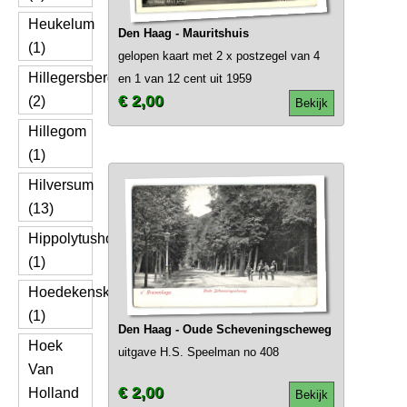
Heukelum
Den Haag - Mauritshuis
(1)
gelopen kaart met 2 x postzegel van 4
Hillegersberg
en 1 van 12 cent uit 1959
€ 2,00
(2)
Bekijk
Hillegom
(1)
Hilversum
(13)
Hippolytushoef
(1)
Hoedekenskerke
(1)
Den Haag - Oude Scheveningscheweg
Hoek
uitgave H.S. Speelman no 408
Van
€ 2,00
Holland
Bekijk