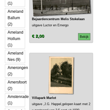
(1)
Ameland
Ballum
Bejaardencentrum Melis Stokelaan
(2)
uitgave Luctor en Emergo
Ameland
€ 2,00
Bekijk
Hollum
(1)
Ameland
Nes (9)
Amerongen
(2)
Amersfoort
(2)
Amstenrade
Villapark Marlot
(1)
uitgave ,J.G. Happel,gelopen kaart met 2