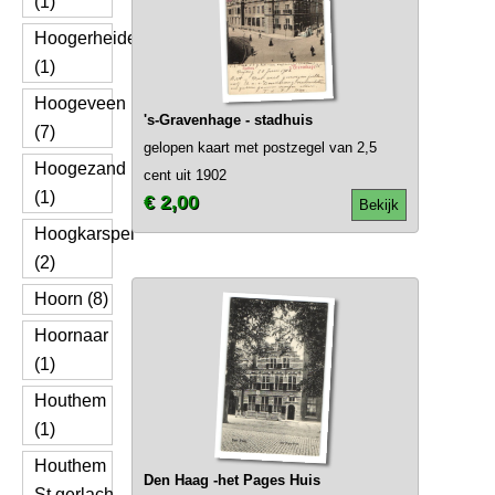
(1)
Hoogerheide
(1)
Hoogeveen
's-Gravenhage - stadhuis
(7)
gelopen kaart met postzegel van 2,5
Hoogezand
cent uit 1902
(1)
€ 2,00
Bekijk
Hoogkarspel
(2)
Hoorn (8)
Hoornaar
(1)
Houthem
(1)
Houthem
Den Haag -het Pages Huis
St.gerlach