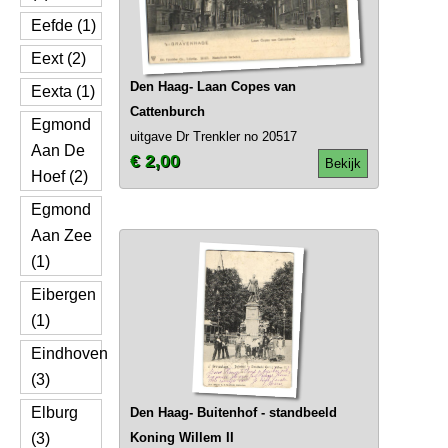
Eefde (1)
Eext (2)
Den Haag- Laan Copes van
Eexta (1)
Cattenburch
Egmond
uitgave Dr Trenkler no 20517
Aan De
€ 2,00
Bekijk
Hoef (2)
Egmond
Aan Zee
(1)
Eibergen
(1)
Eindhoven
(3)
Elburg
Den Haag- Buitenhof - standbeeld
(3)
Koning Willem II