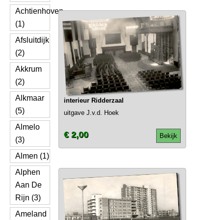
Achtienhoven
(1)
Afsluitdijk
(2)
Akkrum
(2)
Alkmaar
interieur Ridderzaal
(5)
uitgave J.v.d. Hoek
Almelo
€ 2,00
Bekijk
(3)
Almen (1)
Alphen
Aan De
Rijn (3)
Ameland