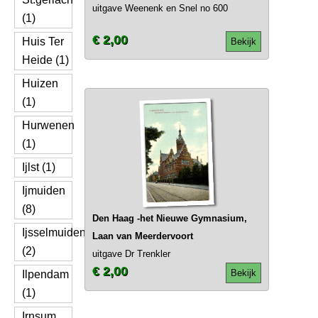
uitgave Weenenk en Snel no 600
(1)
€ 2,00
Huis Ter
Bekijk
Heide (1)
Huizen
(1)
Hurwenen
(1)
Ijlst (1)
Ijmuiden
(8)
Den Haag -het Nieuwe Gymnasium,
Ijsselmuiden
Laan van Meerdervoort
(2)
uitgave Dr Trenkler
€ 2,00
Bekijk
Ilpendam
(1)
Irnsum