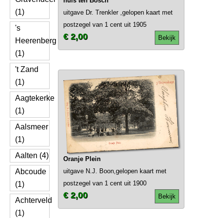
huis ten Bosch
(1)
uitgave Dr. Trenkler ,gelopen kaart met
postzegel van 1 cent uit 1905
's
€ 2,00
Bekijk
Heerenberg
(1)
't Zand
(1)
Aagtekerke
(1)
Aalsmeer
(1)
Aalten (4)
Oranje Plein
Abcoude
uitgave N.J. Boon,gelopen kaart met
postzegel van 1 cent uit 1900
(1)
€ 2,00
Bekijk
Achterveld
(1)