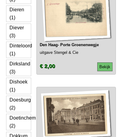
Dieren
(1)
Diever
(3)
Den Haag- Porte Groenenwegje
Dinteloord
uitgave Stengel & Cie
(1)
Dirksland
€ 2,00
Bekijk
(3)
Dishoek
(1)
Doesburg
(2)
Doetinchem
(2)
Dokkum