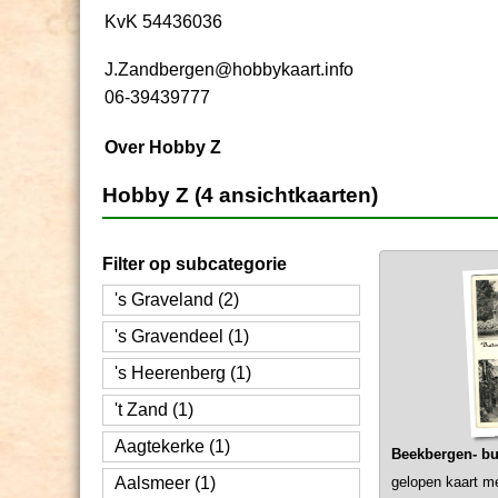
KvK 54436036
J.Zandbergen@hobbykaart.info
06-39439777
Over Hobby Z
Hobby Z (4 ansichtkaarten)
Filter op subcategorie
's Graveland (2)
's Gravendeel (1)
's Heerenberg (1)
't Zand (1)
Aagtekerke (1)
Beekbergen- bui
Aalsmeer (1)
gelopen kaart m