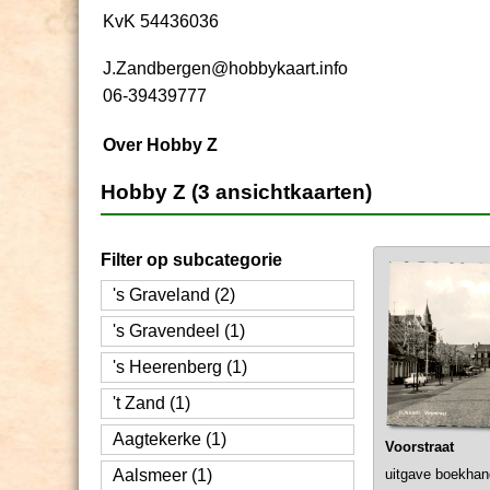
KvK 54436036
J.Zandbergen@hobbykaart.info
06-39439777
Over Hobby Z
Hobby Z (3 ansichtkaarten)
Filter op subcategorie
's Graveland (2)
's Gravendeel (1)
's Heerenberg (1)
't Zand (1)
Aagtekerke (1)
Voorstraat
Aalsmeer (1)
uitgave boekhand