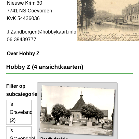
Nieuwe Krim 30
7741 NS Coevorden
KvK 54436036
J.Zandbergen@hobbykaart.info
06-39439777
Over Hobby Z
Hobby Z (4 ansichtkaarten)
Filter op
subcategorie
's
Graveland
(2)
's
Gravendeel