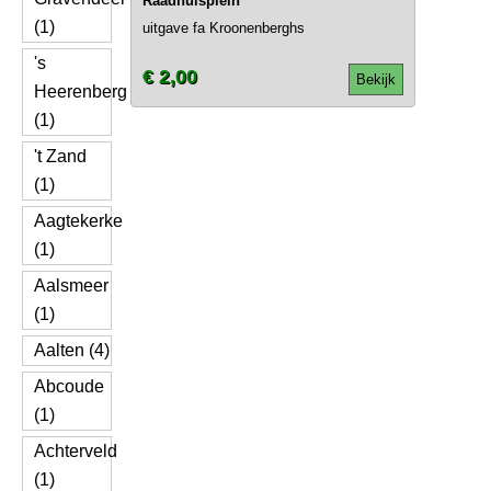
Raadhuisplein
(1)
uitgave fa Kroonenberghs
's
€ 2,00
Bekijk
Heerenberg
(1)
't Zand
(1)
Aagtekerke
(1)
Aalsmeer
(1)
Aalten (4)
Abcoude
(1)
Achterveld
(1)