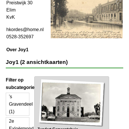
Preistwijk 30
Elim
KvK
hkordes@home.nl
0528-352697
Over Joy1
Joy1 (2 ansichtkaarten)
Filter op
subcategorie
's
Gravendeel
(1)
2e
Exloërmond