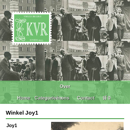
Over
Home
Categorieën
ons
Contact
🛒 0
Winkel Joy1
Joy1