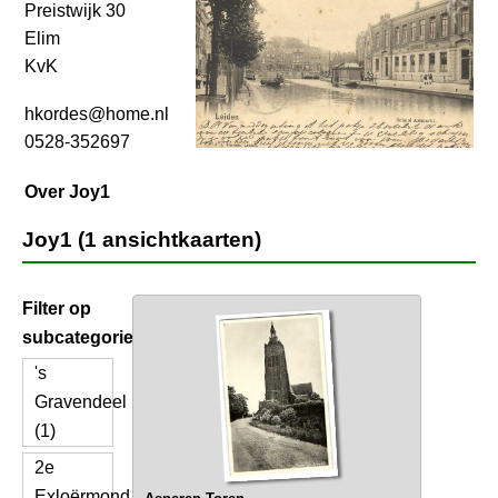
Preistwijk 30
Elim
KvK
hkordes@home.nl
0528-352697
Over Joy1
Joy1 (1 ansichtkaarten)
Filter op
subcategorie
's
Gravendeel
(1)
2e
Exloërmond