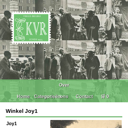
Over
Home
Categorieën
ons
Contact
🛒 0
Winkel Joy1
Joy1