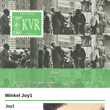
Over
Home
Categorieën
ons
Contact
🛒 0
Winkel Joy1
Joy1