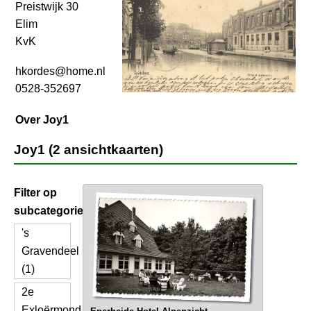
Preistwijk 30
Elim
KvK
hkordes@home.nl
0528-352697
Over Joy1
Joy1 (2 ansichtkaarten)
Filter op
subcategorie
's
Gravendeel
(1)
2e
Exloërmond