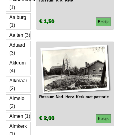
Rossum R.K. Kerk
(1)
Aalburg
€ 1,50
Bekijk
(1)
Aalten (3)
Aduard
(3)
Akkrum
(4)
Alkmaar
(2)
Rossum Ned. Herv. Kerk met pastorie
Almelo
(2)
Almen (1)
€ 2,00
Bekijk
Almkerk
(1)