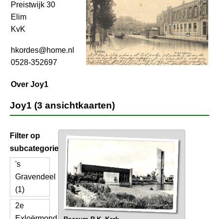
Preistwijk 30
Elim
KvK
hkordes@home.nl
0528-352697
Over Joy1
Joy1 (3 ansichtkaarten)
Filter op
subcategorie
's
Gravendeel
(1)
2e
Exloërmond