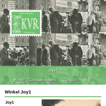
Over
Home
Categorieën
ons
Contact
🛒 0
Winkel Joy1
Joy1