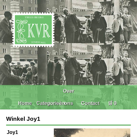
Over
Home
Categorieën
ons
Contact
🛒 0
Winkel Joy1
Joy1