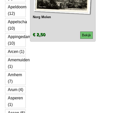
Apeldoorn
(12)
Norg Molen
Appelscha
(10)
€ 2,50
Bekijk
Appingedam
(10)
Arcen (1)
Arnemuiden
(1)
Arnhem
(7)
Arum (4)
Asperen
(1)
Assen (6)