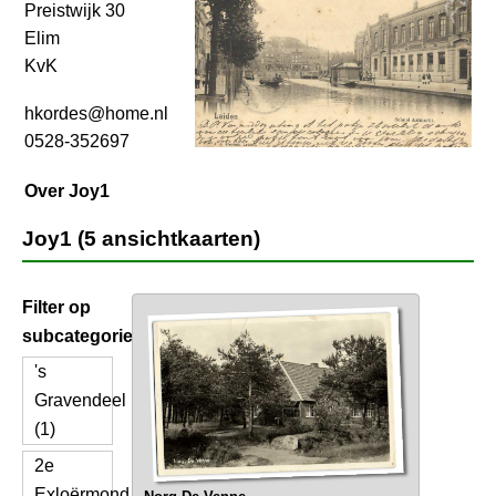
Preistwijk 30
Elim
KvK
hkordes@home.nl
0528-352697
Over Joy1
Joy1 (5 ansichtkaarten)
Filter op
subcategorie
's
Gravendeel
(1)
2e
Exloërmond