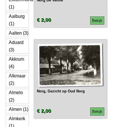
Norg De Venne
(1)
Aalburg
€ 2,00
Bekijk
(1)
Aalten (3)
Aduard
(3)
Akkrum
(4)
Alkmaar
(2)
Norg, Gezicht op Oud Norg
Almelo
(2)
Almen (1)
€ 2,00
Bekijk
Almkerk
(1)