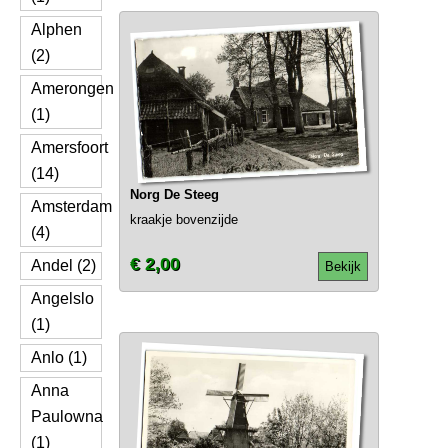
Alphen
(2)
Amerongen
(1)
Amersfoort
(14)
Norg De Steeg
Amsterdam
kraakje bovenzijde
(4)
€ 2,00
Andel (2)
Bekijk
Angelslo
(1)
Anlo (1)
Anna
Paulowna
(1)