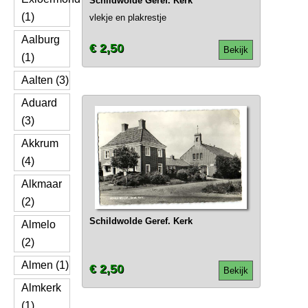
Schildwolde Geref. Kerk
(1)
vlekje en plakrestje
Aalburg
€ 2,50
Bekijk
(1)
Aalten (3)
Aduard
(3)
Akkrum
(4)
Alkmaar
(2)
Schildwolde Geref. Kerk
Almelo
(2)
Almen (1)
€ 2,50
Bekijk
Almkerk
(1)