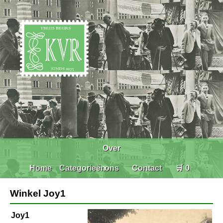
Over
Home
Categorieën
ons
Contact
🛒 0
Winkel Joy1
Joy1