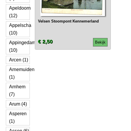
Apeldoorn
(12)
Velsen Stoompont Kennemerland
Appelscha
(10)
€ 2,50
Appingedam
Bekijk
(10)
Arcen (1)
Arnemuiden
(1)
Arnhem
(7)
Arum (4)
Asperen
(1)
Assen (6)