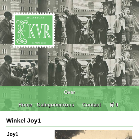
Over
Home
Categorieën
ons
Contact
🛒 0
Winkel Joy1
Joy1