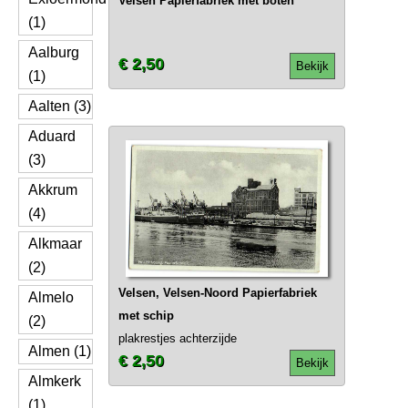
Velsen Papierfabriek met boten
(1)
Aalburg
€ 2,50
Bekijk
(1)
Aalten (3)
Aduard
(3)
Akkrum
(4)
Alkmaar
(2)
Velsen, Velsen-Noord Papierfabriek
Almelo
met schip
(2)
plakrestjes achterzijde
Almen (1)
€ 2,50
Bekijk
Almkerk
(1)