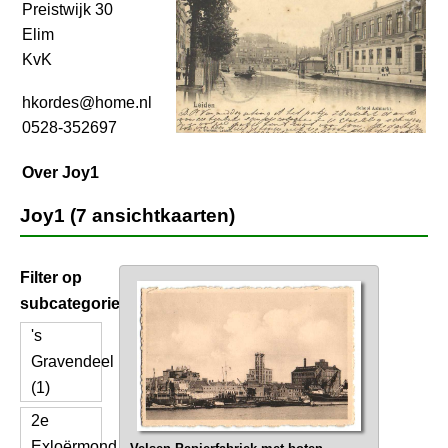
Preistwijk 30
Elim
KvK
hkordes@home.nl
0528-352697
Over Joy1
Joy1 (7 ansichtkaarten)
Filter op
subcategorie
's
Gravendeel
(1)
2e
Exloërmond