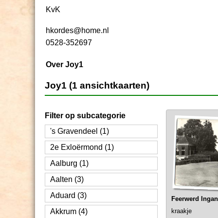
KvK
hkordes@home.nl
0528-352697
Over Joy1
Joy1 (1 ansichtkaarten)
Filter op subcategorie
's Gravendeel (1)
2e Exloërmond (1)
Aalburg (1)
Aalten (3)
Aduard (3)
Feerwerd Ingan
Akkrum (4)
kraakje