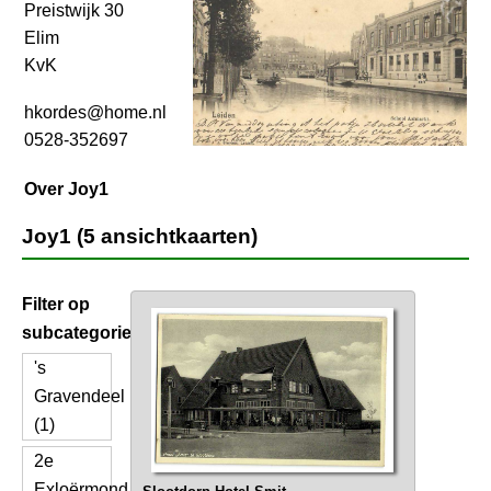
Preistwijk 30
Elim
KvK
hkordes@home.nl
0528-352697
Over Joy1
Joy1 (5 ansichtkaarten)
Filter op
subcategorie
's
Gravendeel
(1)
2e
Exloërmond