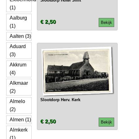
Slootdorp Hotel Smit
(1)
Aalburg
€ 2,50
Bekijk
(1)
Aalten (3)
Aduard
(3)
Akkrum
(4)
Alkmaar
(2)
Slootdorp Herv. Kerk
Almelo
(2)
Almen (1)
€ 2,50
Bekijk
Almkerk
(1)