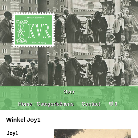
Over
Home
Categorieën
ons
Contact
🛒 0
Winkel Joy1
Joy1