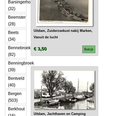
Barsingerhorn
(32)
Beemster
(28)
Uitdam, Zuiderzeekust nabij Marken,
Beets
Vanuit de lucht
(34)
Bennebroek
€ 3,50
Bekijk
(82)
Benningbroek
(39)
Bentveld
(40)
Bergen
(503)
Berkhout
Uitdam, Jachthaven en Camping
(16)