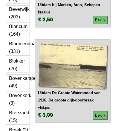
Uitdam bij Marken, Auto, Schepen
Beverwijk
kraakje
(203)
€ 2,50
Bekijk
Blaricum
(164)
Bloemendaal
(331)
Blokker
(26)
Bovenkarspel
(49)
Uitdam De Groote Watersnood van
Bovenkerk
1916, De groote dijk-doorbraak
(3)
vlekjes
Breezand
€ 3,00
Bekijk
(15)
Broek (2)