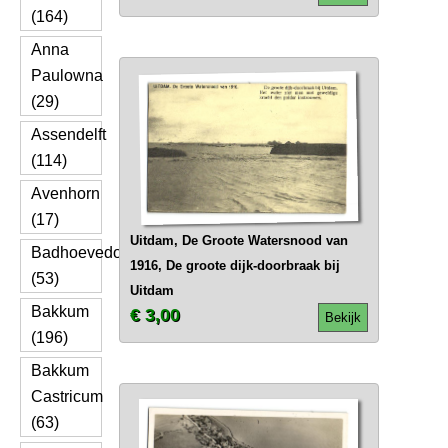
(164)
Anna
Paulowna
(29)
Assendelft
(114)
Avenhorn
(17)
Uitdam, De Groote Watersnood van
Badhoevedorp
1916, De groote dijk-doorbraak bij
(53)
Uitdam
Bakkum
€ 3,00
Bekijk
(196)
Bakkum
Castricum
(63)