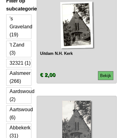
Filter op
subcategorie
's
Graveland
(19)
't Zand
(3)
Uitdam N.H. Kerk
32321 (1)
Aalsmeer
€ 2,00
Bekijk
(266)
Aardswoud
(2)
Aartswoud
(6)
Abbekerk
(31)