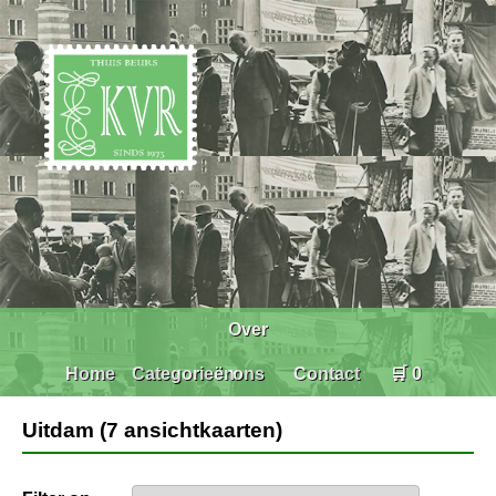
Over
Home
Categorieën
ons
Contact
🛒 0
Uitdam (7 ansichtkaarten)