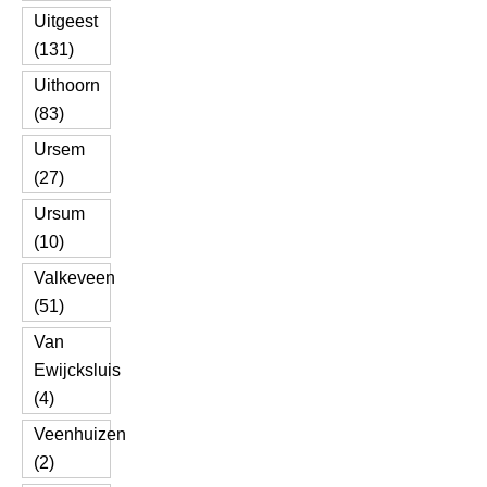
Uitgeest
(131)
Uithoorn
(83)
Ursem
(27)
Ursum
(10)
Valkeveen
(51)
Van
Ewijcksluis
(4)
Veenhuizen
(2)