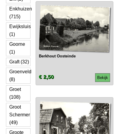
Enkhuizen
(715)
Ewijksluis
(1)
Goorne
(1)
Berkhout Oosteinde
Graft (32)
Groenveld
€ 2,50
Bekijk
(8)
Groet
(108)
Groot
Schermer
(49)
Groote