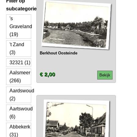
Filter op
subcategorie
's
Graveland
(19)
't Zand
(3)
Berkhout Oosteinde
32321 (1)
Aalsmeer
€ 2,00
Bekijk
(266)
Aardswoud
(2)
Aartswoud
(6)
Abbekerk
(31)