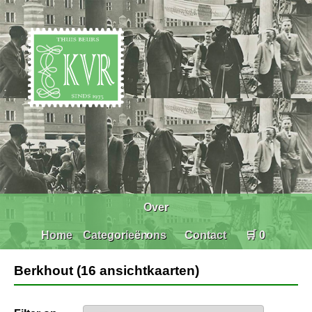
Over
Home
Categorieën
ons
Contact
🛒 0
Berkhout (16 ansichtkaarten)