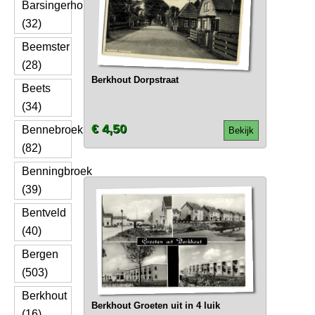
Barsingerhorn
(32)
Beemster
(28)
Berkhout Dorpstraat
Beets
(34)
€ 4,50
Bennebroek
Bekijk
(82)
Benningbroek
(39)
Bentveld
(40)
Bergen
(503)
Berkhout
Berkhout Groeten uit in 4 luik
(16)