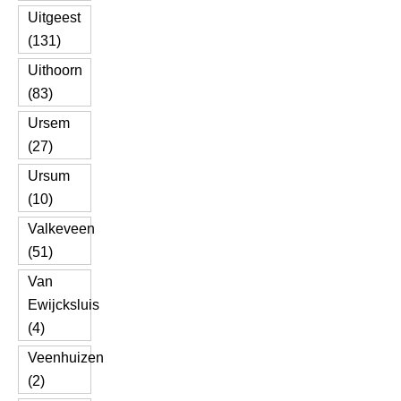
Uitgeest
(131)
Uithoorn
(83)
Ursem
(27)
Ursum
(10)
Valkeveen
(51)
Van
Ewijcksluis
(4)
Veenhuizen
(2)