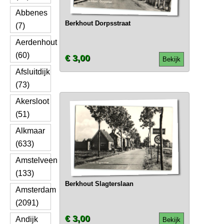
Abbenes
Berkhout Dorpsstraat
(7)
Aerdenhout
(60)
€ 3,00
Bekijk
Afsluitdijk
(73)
Akersloot
(51)
Alkmaar
(633)
Amstelveen
(133)
Berkhout Slagterslaan
Amsterdam
(2091)
€ 3,00
Andijk
Bekijk