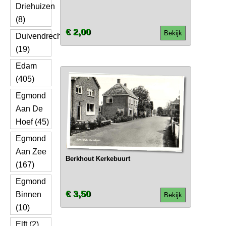
Driehuizen
(8)
€ 2,00
Bekijk
Duivendrecht
(19)
Edam
(405)
Egmond
Aan De
Hoef (45)
Egmond
Aan Zee
Berkhout Kerkebuurt
(167)
Egmond
€ 3,50
Binnen
Bekijk
(10)
Elft (2)