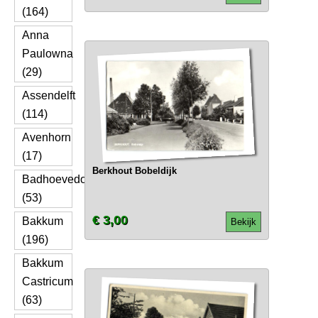
(164)
Anna
Paulowna
(29)
Assendelft
(114)
Avenhorn
(17)
Berkhout Bobeldijk
Badhoevedorp
(53)
€ 3,00
Bakkum
Bekijk
(196)
Bakkum
Castricum
(63)