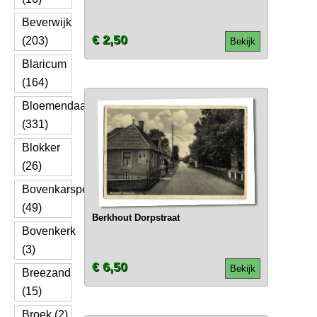
Beverwijk
€ 2,50
(203)
Bekijk
Blaricum
(164)
Bloemendaal
(331)
Blokker
(26)
Bovenkarspel
(49)
Berkhout Dorpstraat
Bovenkerk
(3)
€ 6,50
Bekijk
Breezand
(15)
Broek (2)