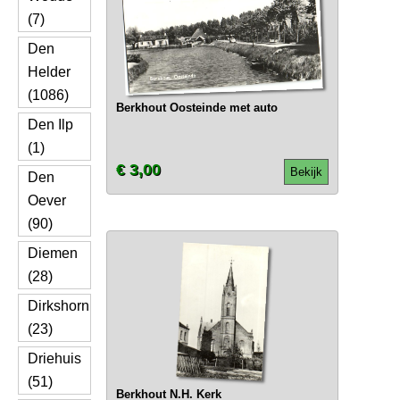
(7)
Den
Helder
(1086)
Berkhout Oosteinde met auto
Den Ilp
(1)
€ 3,00
Bekijk
Den
Oever
(90)
Diemen
(28)
Dirkshorn
(23)
Driehuis
(51)
Berkhout N.H. Kerk