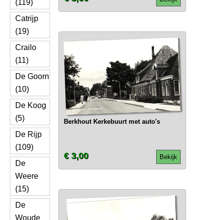
(119)
Catrijp
(19)
Crailo
(11)
De Goorn
(10)
De Koog
(5)
Berkhout Kerkebuurt met auto's
De Rijp
(109)
€ 3,00
Bekijk
De
Weere
(15)
De
Woude