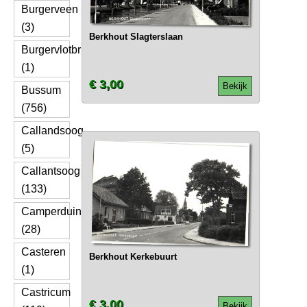
Burgerveen
(3)
Berkhout Slagterslaan
Burgervlotbrug
(1)
€ 3,00
Bekijk
Bussum
(756)
Callandsoog
(5)
Callantsoog
(133)
Camperduin
(28)
Casteren
Berkhout Kerkebuurt
(1)
Castricum
€ 3,00
Bekijk