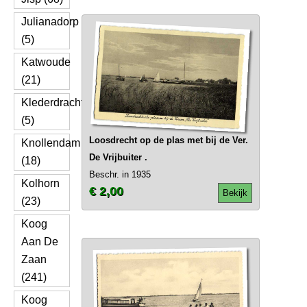
Julianadorp
(5)
Katwoude
(21)
Klederdracht
(5)
Loosdrecht op de plas met bij de Ver.
Knollendam
De Vrijbuiter .
(18)
Beschr. in 1935
Kolhorn
€ 2,00
Bekijk
(23)
Koog
Aan De
Zaan
(241)
Koog