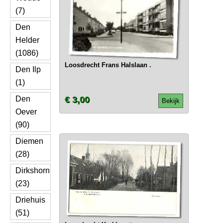
(7)
Den
Helder
(1086)
Loosdrecht Frans Halslaan .
Den Ilp
(1)
Den
€ 3,00
Bekijk
Oever
(90)
Diemen
(28)
Dirkshorn
(23)
Driehuis
(51)