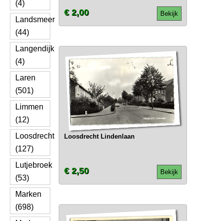
(4)
€ 2,00
Bekijk
Landsmeer
(44)
Langendijk
(4)
Laren
(501)
Limmen
(12)
Loosdrecht
Loosdrecht Lindenlaan
(127)
Lutjebroek
€ 2,50
Bekijk
(53)
Marken
(698)