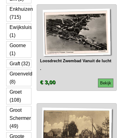
Enkhuizen
(715)
Ewijksluis
(1)
Goorne
(1)
Loosdrecht Zwembad Vanuit de lucht
Graft (32)
.
Groenveld
(8)
€ 3,00
Bekijk
Groet
(108)
Groot
Schermer
(49)
Groote