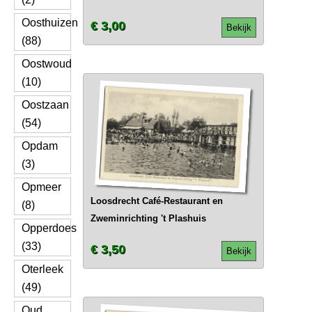
Oosthuizen
€ 3,00
Bekijk
(88)
Oostwoud
(10)
Oostzaan
(54)
Opdam
(3)
Opmeer
Loosdrecht Café-Restaurant en
(8)
Zweminrichting 't Plashuis
Opperdoes
(33)
€ 3,50
Bekijk
Oterleek
(49)
Oud