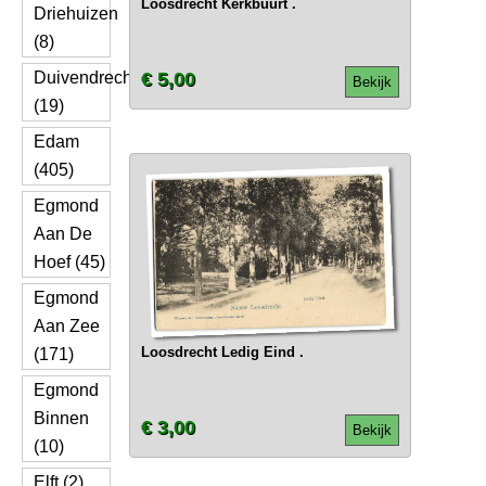
Loosdrecht Kerkbuurt .
Driehuizen
(8)
Duivendrecht
€ 5,00
Bekijk
(19)
Edam
(405)
Egmond
Aan De
Hoef (45)
Egmond
Aan Zee
Loosdrecht Ledig Eind .
(171)
Egmond
Binnen
€ 3,00
Bekijk
(10)
Elft (2)