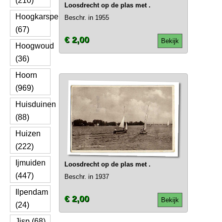
(210)
Loosdrecht op de plas met .
Hoogkarspel
Beschr. in 1955
(67)
€ 2,00
Bekijk
Hoogwoud
(36)
Hoorn
(969)
Huisduinen
(88)
Huizen
(222)
Ijmuiden
Loosdrecht op de plas met .
(447)
Beschr. in 1937
Ilpendam
€ 2,00
Bekijk
(24)
Jisp (68)