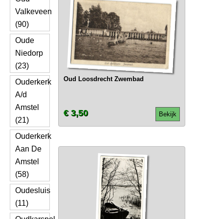
Valkeveen
(90)
Oude
Niedorp
(23)
Oud Loosdrecht Zwembad
Ouderkerk
A/d
Amstel
€ 3,50
Bekijk
(21)
Ouderkerk
Aan De
Amstel
(58)
Oudesluis
(11)