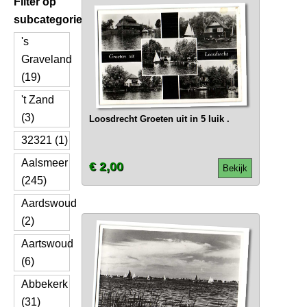
Filter op
subcategorie
's
Graveland
(19)
't Zand
(3)
Loosdrecht Groeten uit in 5 luik .
32321 (1)
Aalsmeer
€ 2,00
Bekijk
(245)
Aardswoud
(2)
Aartswoud
(6)
Abbekerk
(31)