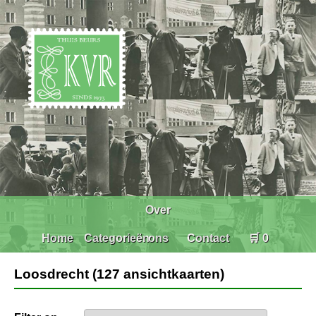
Over
Home
Categorieën
ons
Contact
🛒 0
Loosdrecht (127 ansichtkaarten)