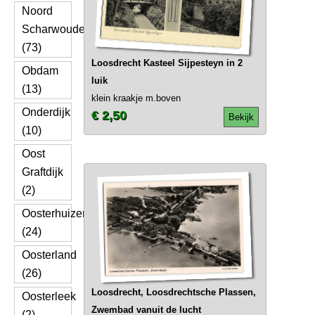
Noord
Scharwoude
(73)
Loosdrecht Kasteel Sijpesteyn in 2
Obdam
luik
(13)
klein kraakje m.boven
Onderdijk
€ 2,50
Bekijk
(10)
Oost
Graftdijk
(2)
Oosterhuizen
(24)
Oosterland
(26)
Loosdrecht, Loosdrechtsche Plassen,
Oosterleek
Zwembad vanuit de lucht
(2)