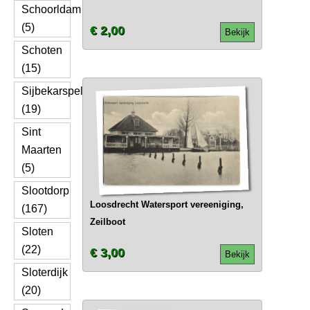
Schoorldam
(5)
€ 2,00
Bekijk
Schoten
(15)
Sijbekarspel
(19)
Sint
Maarten
(5)
Slootdorp
Loosdrecht Watersport vereeniging,
(167)
Zeilboot
Sloten
(22)
€ 3,00
Bekijk
Sloterdijk
(20)