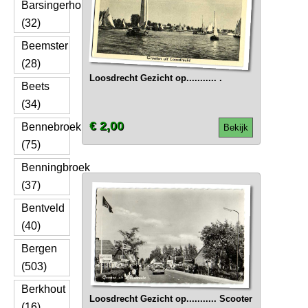
Barsingerhorn
(32)
Beemster
(28)
Loosdrecht Gezicht op........... .
Beets
(34)
€ 2,00
Bennebroek
Bekijk
(75)
Benningbroek
(37)
Bentveld
(40)
Bergen
(503)
Berkhout
Loosdrecht Gezicht op........... Scooter
(16)