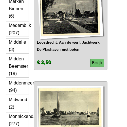
Marken
Binnen
(6)
Medemblik
(207)
Middelie
Loosdrecht, Aan de werf, Jachtwerk
(3)
De Plashaven met boten
Midden
€ 2,50
Bekijk
Beemster
(19)
Middenmeer
(94)
Midwoud
(2)
Monnickendam
(277)