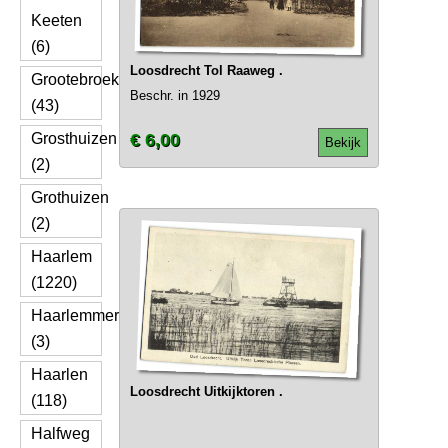
Keeten
(6)
Loosdrecht Tol Raaweg .
Grootebroek
Beschr. in 1929
(43)
Grosthuizen
€ 6,00
Bekijk
(2)
Grothuizen
(2)
Haarlem
(1220)
Haarlemmerliede
(3)
Haarlen
Loosdrecht Uitkijktoren .
(118)
Halfweg