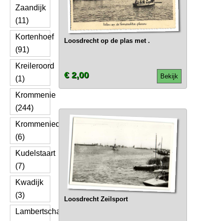
Zaandijk
(11)
Kortenhoef
Loosdrecht op de plas met .
(91)
Kreileroord
€ 2,00
Bekijk
(1)
Krommenie
(244)
Krommeniedijk
(6)
Kudelstaart
(7)
Kwadijk
(3)
Loosdrecht Zeilsport
Lambertschaag