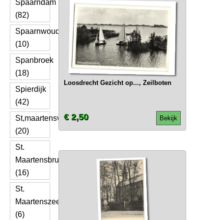
Spaarndam
(82)
Spaarnwoude
(10)
Spanbroek
(18)
Loosdrecht Gezicht op..., Zeilboten
Spierdijk
(42)
€ 2,50
St,maartensvlotbrug
Bekijk
(20)
St.
Maartensbrug
(16)
St.
Maartenszee
(6)