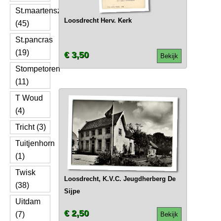
St.maartenszee
Loosdrecht Herv. Kerk
(45)
St.pancras
(19)
€ 3,50
Bekijk
Stompetoren
(11)
T Woud
(4)
Tricht (3)
Tuitjenhorn
(1)
Twisk
Loosdrecht, K.V.C. Jeugdherberg De
(38)
Sijpe
Uitdam
€ 2,50
(7)
Bekijk