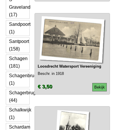
Graveland
(17)
Sandpoort
(1)
Santpoort
(158)
Schagen
(181)
Loosdrecht Watersport Vereeniging
Beschr. in 1918
Schagenbrug
(1)
€ 3,50
Bekijk
Schagerbrug
(44)
Schalkwijk
(1)
Schardam