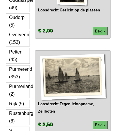
Oudkarspel
(49)
Loosdrecht Gezicht op de plassen
Oudorp
(5)
€ 2,00
Bekijk
Overveen
(153)
Petten
(45)
Purmerend
(353)
Purmerland
(2)
Rijk (9)
Loosdrecht Tegenlichtopname,
Zeilboten
Rustenburg
(6)
€ 2,50
Bekijk
S