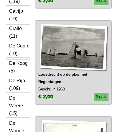
€ 2,00
(119)
Bekijk
Catrijp
(19)
Crailo
(11)
De Goorn
(10)
De Koog
(5)
Loosdrecht op de plas met
De Rijp
Regenbogen .
(109)
Beschr. in 1960
€ 2,00
Bekijk
De
Weere
(15)
De
Woude