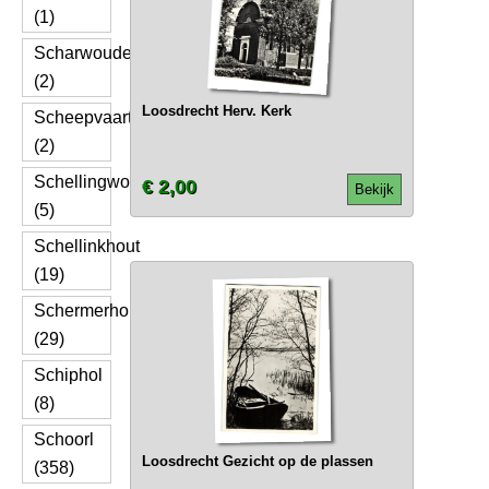
(1)
Scharwoude
(2)
Loosdrecht Herv. Kerk
Scheepvaart
(2)
Schellingwoude
€ 2,00
Bekijk
(5)
Schellinkhout
(19)
Schermerhorn
(29)
Schiphol
(8)
Schoorl
Loosdrecht Gezicht op de plassen
(358)