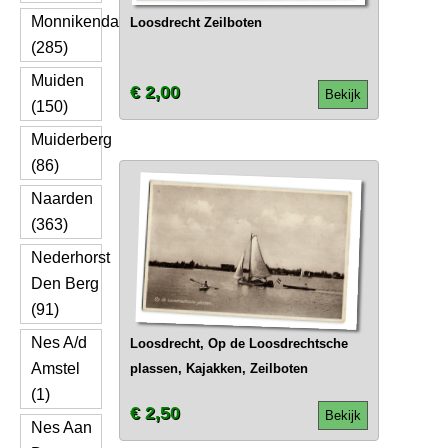
Monnikendam
Loosdrecht Zeilboten
(285)
Muiden
€ 2,00
Bekijk
(150)
Muiderberg
(86)
Naarden
(363)
Nederhorst
Den Berg
(91)
Nes A/d
Loosdrecht, Op de Loosdrechtsche
Amstel
plassen, Kajakken, Zeilboten
(1)
€ 2,50
Bekijk
Nes Aan