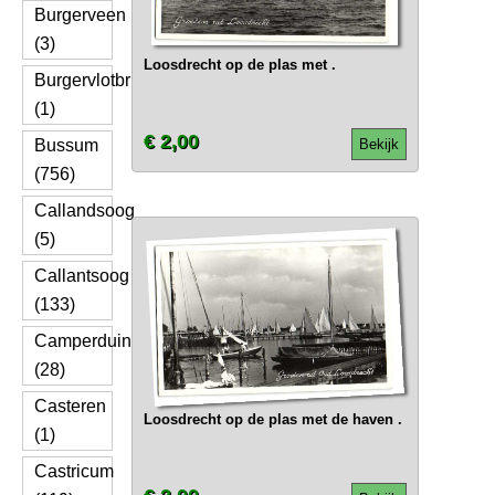
Burgerveen
(3)
Loosdrecht op de plas met .
Burgervlotbrug
(1)
€ 2,00
Bussum
Bekijk
(756)
Callandsoog
(5)
Callantsoog
(133)
Camperduin
(28)
Casteren
Loosdrecht op de plas met de haven .
(1)
Castricum