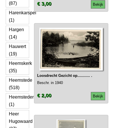
(87)
€ 3,00
Bekijk
Harenkarspel
(1)
Hargen
(14)
Hauwert
(19)
Heemskerk
(35)
Loosdrecht Gezicht op........... .
Heemstede
Beschr. in 1940
(518)
€ 2,00
Bekijk
Heemsteder
(1)
Heer
Hugowaard