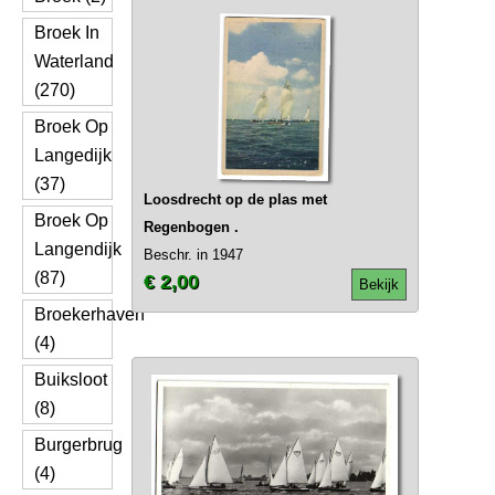
Broek In
Waterland
(270)
Broek Op
Langedijk
(37)
Loosdrecht op de plas met
Broek Op
Regenbogen .
Langendijk
Beschr. in 1947
(87)
€ 2,00
Bekijk
Broekerhaven
(4)
Buiksloot
(8)
Burgerbrug
(4)