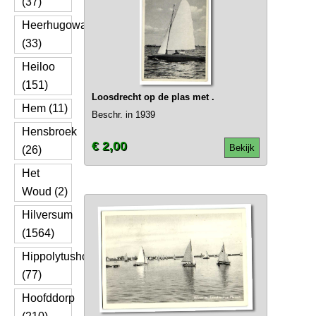
(37)
Heerhugowaard
(33)
Heiloo
(151)
Loosdrecht op de plas met .
Hem (11)
Beschr. in 1939
Hensbroek
€ 2,00
Bekijk
(26)
Het
Woud (2)
Hilversum
(1564)
Hippolytushoef
(77)
Hoofddorp