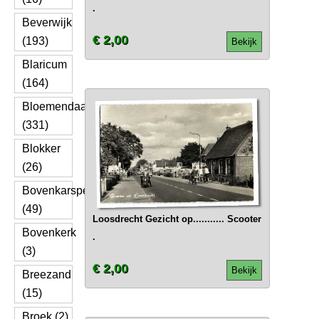
.
Beverwijk
€ 2,00
(193)
Bekijk
Blaricum
(164)
Bloemendaal
(331)
Blokker
(26)
Bovenkarspel
(49)
Loosdrecht Gezicht op........... Scooter
Bovenkerk
.
(3)
€ 2,00
Bekijk
Breezand
(15)
Broek (2)