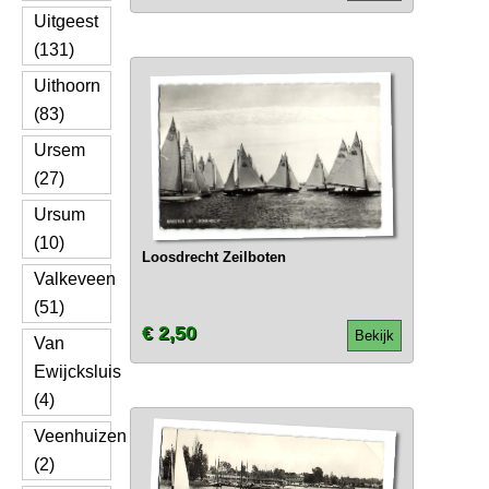
Uitgeest
(131)
Uithoorn
(83)
Ursem
(27)
Ursum
(10)
Loosdrecht Zeilboten
Valkeveen
(51)
€ 2,50
Bekijk
Van
Ewijcksluis
(4)
Veenhuizen
(2)