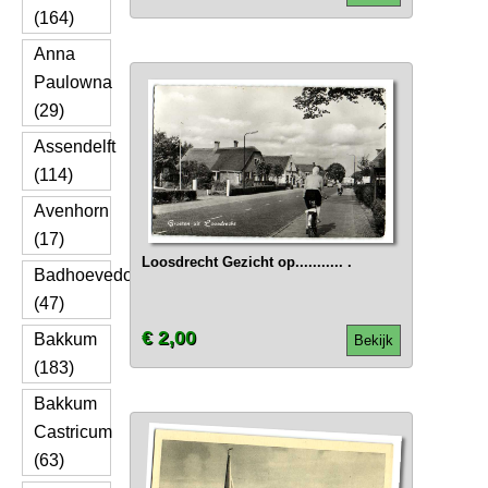
(164)
Anna
Paulowna
(29)
Assendelft
(114)
Avenhorn
(17)
Loosdrecht Gezicht op........... .
Badhoevedorp
(47)
€ 2,00
Bakkum
Bekijk
(183)
Bakkum
Castricum
(63)