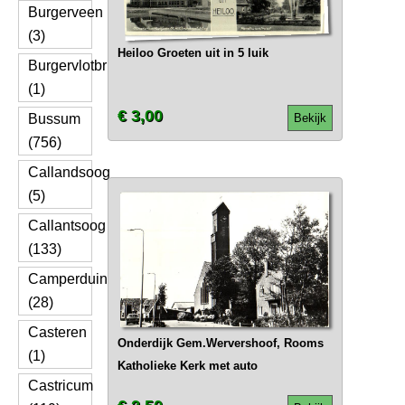
Burgerveen
(3)
Heiloo Groeten uit in 5 luik
Burgervlotbrug
(1)
€ 3,00
Bussum
Bekijk
(756)
Callandsoog
(5)
Callantsoog
(133)
Camperduin
(28)
Casteren
Onderdijk Gem.Wervershoof, Rooms
(1)
Katholieke Kerk met auto
Castricum