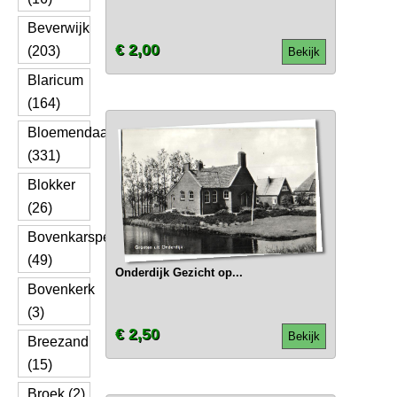
Beverwijk
€ 2,00
(203)
Bekijk
Blaricum
(164)
Bloemendaal
(331)
Blokker
(26)
Bovenkarspel
(49)
Onderdijk Gezicht op...
Bovenkerk
(3)
€ 2,50
Bekijk
Breezand
(15)
Broek (2)