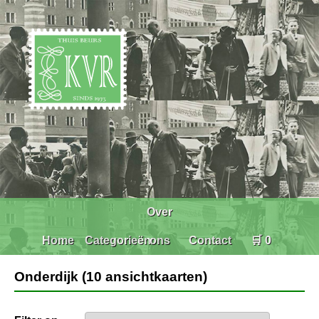
Over
Home
Categorieën
ons
Contact
🛒 0
Onderdijk (10 ansichtkaarten)