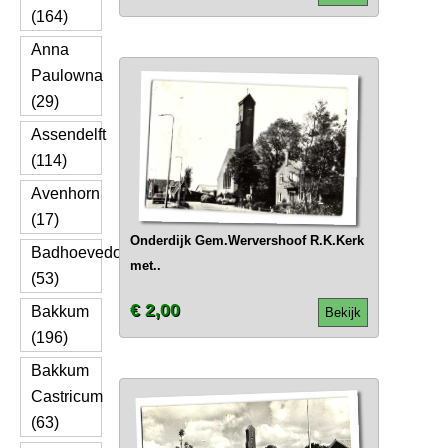
(164)
Anna
Paulowna
(29)
Assendelft
(114)
Avenhorn
(17)
Onderdijk Gem.Wervershoof R.K.Kerk
Badhoevedorp
met..
(53)
€ 2,00
Bakkum
Bekijk
(196)
Bakkum
Castricum
(63)