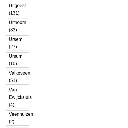
Uitgeest
(131)
Uithoorn
(83)
Ursem
(27)
Ursum
(10)
Valkeveen
(51)
Van
Ewijcksluis
(4)
Veenhuizen
(2)