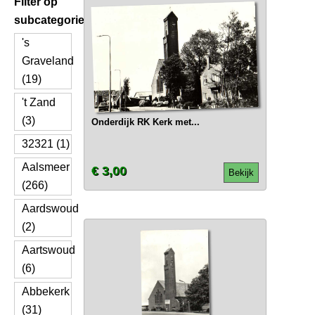
Filter op
subcategorie
's
Graveland
(19)
't Zand
(3)
Onderdijk RK Kerk met...
32321 (1)
Aalsmeer
€ 3,00
Bekijk
(266)
Aardswoud
(2)
Aartswoud
(6)
Abbekerk
(31)