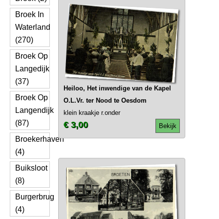
Broek In
Waterland
(270)
Broek Op
Langedijk
(37)
Heiloo, Het inwendige van de Kapel
Broek Op
O.L.Vr. ter Nood te Oesdom
Langendijk
klein kraakje r.onder
(87)
€ 3,00
Bekijk
Broekerhaven
(4)
Buiksloot
(8)
Burgerbrug
(4)