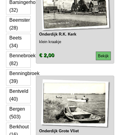
Barsingerhorn
(32)
Beemster
(28)
Onderdijk R.K. Kerk
Beets
klein kraakje
(34)
€ 2,00
Bennebroek
Bekijk
(82)
Benningbroek
(39)
Bentveld
(40)
Bergen
(503)
Berkhout
Onderdijk Grote Vliet
(16)