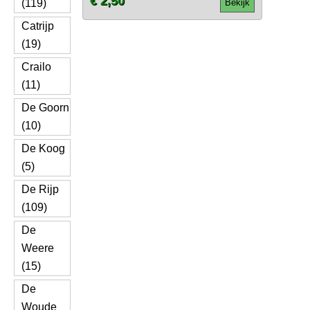
€ 2,50
(119)
Bekijk
Catrijp
(19)
Crailo
(11)
De Goorn
(10)
De Koog
(5)
De Rijp
(109)
De
Weere
(15)
De
Woude