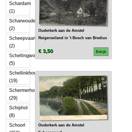
Schardam
(1)
Scharwoude
(2)
Ouderkerk aan de Amstel
Scheepvaart
Reigerseiland in 't Bosch van Bredius
(2)
€ 3,50
Bekijk
Schellingwoude
(5)
Schellinkhout
(19)
Schermerhorn
(29)
Schiphol
(8)
Schoorl
Ouderkerk aan de Amstel