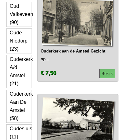
Oud
Valkeveen
(90)
Oude
Niedorp
(23)
Ouderkerk aan de Amstel Gezicht
Ouderkerk
op...
A/d
€ 7,50
Bekijk
Amstel
(21)
Ouderkerk
Aan De
Amstel
(58)
Oudesluis
(11)