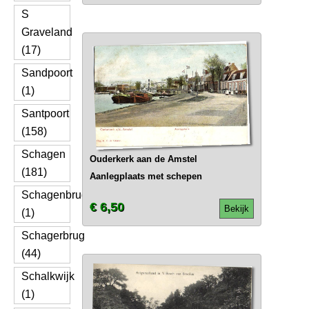
S
Graveland
(17)
Sandpoort
(1)
Santpoort
(158)
Schagen
Ouderkerk aan de Amstel
(181)
Aanlegplaats met schepen
Schagenbrug
€ 6,50
Bekijk
(1)
Schagerbrug
(44)
Schalkwijk
(1)