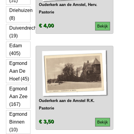
(51)
Ouderkerk aan de Amstel, Herv.
Driehuizen
Pastorie
(8)
€ 4,00
Bekijk
Duivendrecht
(19)
Edam
(405)
Egmond
Aan De
Hoef (45)
Egmond
Aan Zee
Ouderkerk aan de Amstel R.K.
(167)
Pastorie
Egmond
€ 3,50
Binnen
Bekijk
(10)