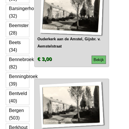
Barsingerhorn
(32)
Beemster
(28)
Ouderkerk aan de Amstel, Gijsbr. v.
Beets
Aemstelstraat
(34)
€ 3,00
Bennebroek
Bekijk
(82)
Benningbroek
(39)
Bentveld
(40)
Bergen
(503)
Berkhout