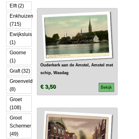
Elft (2)
Enkhuizen
(715)
Ewijksluis
(1)
Goorne
(1)
Ouderkerk aan de Amstel, Amstel met
Graft (32)
schip, Wasdag
Groenveld
€ 3,50
Bekijk
(8)
Groet
(108)
Groot
Schermer
(49)