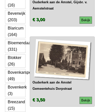
Ouderkerk aan de Amstel, Gijsbr. v.
(16)
Aemstelstraat
Beverwijk
€ 3,00
(203)
Bekijk
Blaricum
(164)
Bloemendaal
(331)
Blokker
(26)
Bovenkarspel
(49)
Ouderkerk aan de Amstel
Bovenkerk
Gemeentehuis Dorpstraat
(3)
€ 3,50
Bekijk
Breezand
(15)