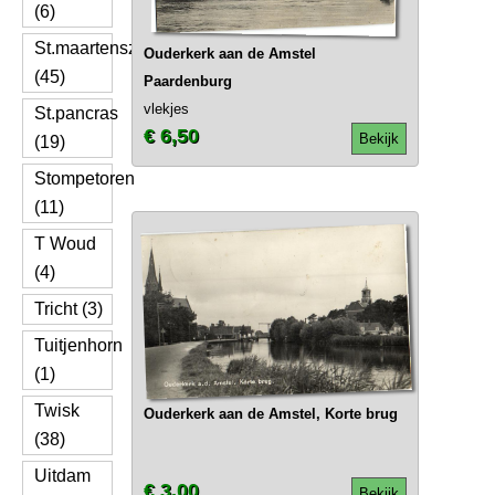
(6)
St.maartenszee
Ouderkerk aan de Amstel
(45)
Paardenburg
vlekjes
St.pancras
€ 6,50
Bekijk
(19)
Stompetoren
(11)
T Woud
(4)
Tricht (3)
Tuitjenhorn
(1)
Twisk
Ouderkerk aan de Amstel, Korte brug
(38)
Uitdam
€ 3,00
Bekijk