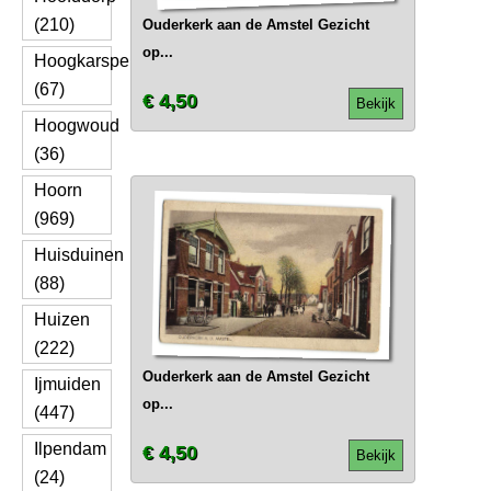
(210)
Ouderkerk aan de Amstel Gezicht
op...
Hoogkarspel
(67)
€ 4,50
Bekijk
Hoogwoud
(36)
Hoorn
(969)
Huisduinen
(88)
Huizen
(222)
Ouderkerk aan de Amstel Gezicht
Ijmuiden
op...
(447)
Ilpendam
€ 4,50
Bekijk
(24)