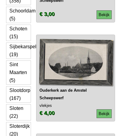
(358)
Scheepswerf
Schoorldam
€ 3,00
Bekijk
(5)
Schoten
(15)
Sijbekarspel
(19)
Sint
Maarten
(5)
Slootdorp
Ouderkerk aan de Amstel
(167)
Scheepswerf
vlekjes
Sloten
€ 4,00
Bekijk
(22)
Sloterdijk
(20)