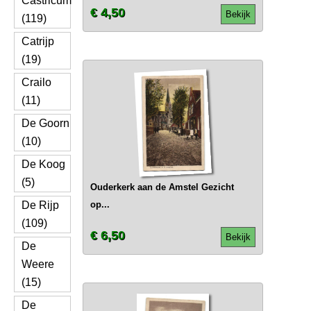
Castricum
€ 4,50
Bekijk
(119)
Catrijp
(19)
Crailo
(11)
De Goorn
(10)
De Koog
(5)
Ouderkerk aan de Amstel Gezicht
De Rijp
op...
(109)
€ 6,50
Bekijk
De
Weere
(15)
De