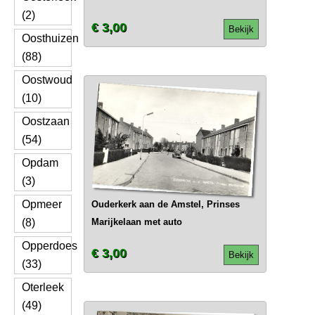
(2)
€ 3,00
Bekijk
Oosthuizen
(88)
Oostwoud
(10)
Oostzaan
(54)
Opdam
(3)
Opmeer
Ouderkerk aan de Amstel, Prinses
(8)
Marijkelaan met auto
Opperdoes
€ 3,00
Bekijk
(33)
Oterleek
(49)