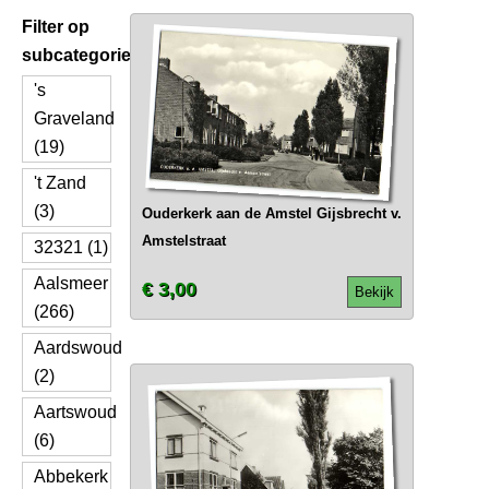
Filter op
subcategorie
's
Graveland
(19)
't Zand
(3)
Ouderkerk aan de Amstel Gijsbrecht v.
Amstelstraat
32321 (1)
Aalsmeer
€ 3,00
Bekijk
(266)
Aardswoud
(2)
Aartswoud
(6)
Abbekerk