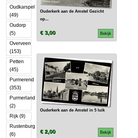
Oudkarspel
Ouderkerk aan de Amstel Gezicht
(49)
op...
Oudorp
€ 3,00
(5)
Bekijk
Overveen
(153)
Petten
(45)
Purmerend
(353)
Purmerland
(2)
Ouderkerk aan de Amstel in 5 luik
Rijk (9)
Rustenburg
€ 2,00
Bekijk
(6)