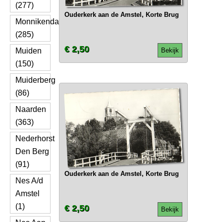
(277)
Ouderkerk aan de Amstel, Korte Brug
Monnikendam
(285)
€ 2,50
Muiden
Bekijk
(150)
Muiderberg
(86)
Naarden
(363)
Nederhorst
Den Berg
(91)
Ouderkerk aan de Amstel, Korte Brug
Nes A/d
Amstel
(1)
€ 2,50
Bekijk