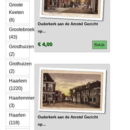
Groote
Keeten
(6)
Ouderkerk aan de Amstel Gezicht
Grootebroek
op...
(43)
€ 4,00
Bekijk
Grosthuizen
(2)
Grothuizen
(2)
Haarlem
(1220)
Haarlemmerliede
(3)
Haarlen
Ouderkerk aan de Amstel Gezicht
(118)
op...