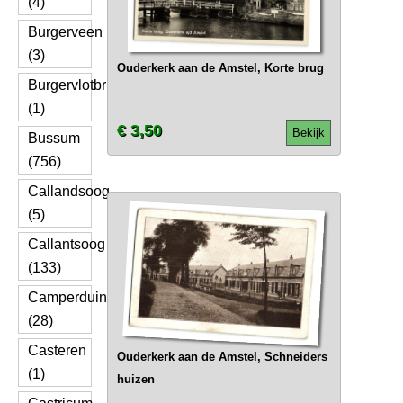
(4)
Burgerveen
(3)
Ouderkerk aan de Amstel, Korte brug
Burgervlotbrug
(1)
€ 3,50
Bekijk
Bussum
(756)
Callandsoog
(5)
Callantsoog
(133)
Camperduin
(28)
Casteren
Ouderkerk aan de Amstel, Schneiders
(1)
huizen