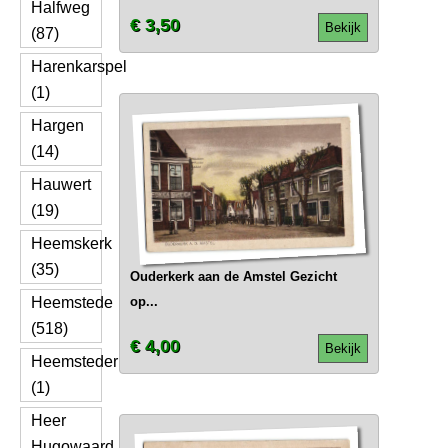
Halfweg
€ 3,50
Bekijk
(87)
Harenkarspel
(1)
Hargen
(14)
Hauwert
(19)
Heemskerk
(35)
Ouderkerk aan de Amstel Gezicht
Heemstede
op...
(518)
€ 4,00
Bekijk
Heemsteder
(1)
Heer
Hugowaard