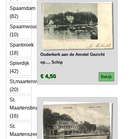
Spaarndam
(82)
Spaarnwoude
(10)
Spanbroek
(18)
Ouderkerk aan de Amstel Gezicht
op..., Schip
Spierdijk
(42)
€ 4,50
Bekijk
St,maartensvlotbrug
(20)
St.
Maartensbrug
(16)
St.
Maartenszee