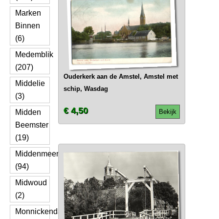
Marken
Binnen
(6)
Medemblik
(207)
Ouderkerk aan de Amstel, Amstel met
Middelie
schip, Wasdag
(3)
€ 4,50
Midden
Bekijk
Beemster
(19)
Middenmeer
(94)
Midwoud
(2)
Monnickendam