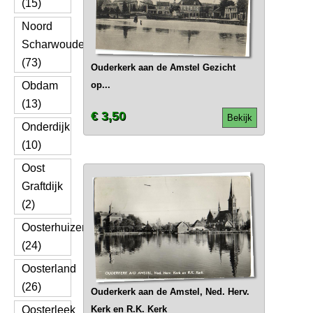
(15)
Noord
Scharwoude
(73)
Ouderkerk aan de Amstel Gezicht
Obdam
op...
(13)
€ 3,50
Bekijk
Onderdijk
(10)
Oost
Graftdijk
(2)
Oosterhuizen
(24)
Oosterland
(26)
Ouderkerk aan de Amstel, Ned. Herv.
Oosterleek
Kerk en R.K. Kerk