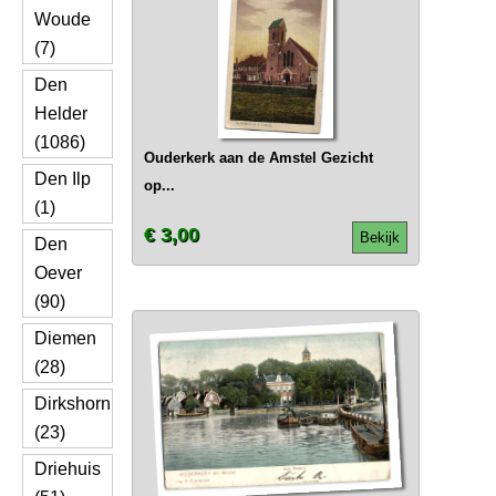
Woude
(7)
Den
Helder
(1086)
Ouderkerk aan de Amstel Gezicht
Den Ilp
op...
(1)
€ 3,00
Bekijk
Den
Oever
(90)
Diemen
(28)
Dirkshorn
(23)
Driehuis