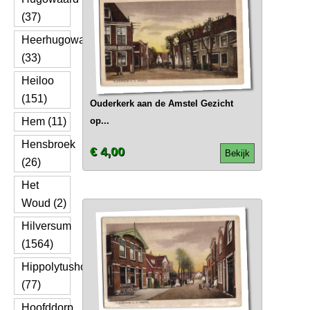
(37)
Heerhugowaard
(33)
Heiloo
(151)
Ouderkerk aan de Amstel Gezicht
Hem (11)
op...
Hensbroek
€ 4,00
Bekijk
(26)
Het
Woud (2)
Hilversum
(1564)
Hippolytushoef
(77)
Hoofddorp