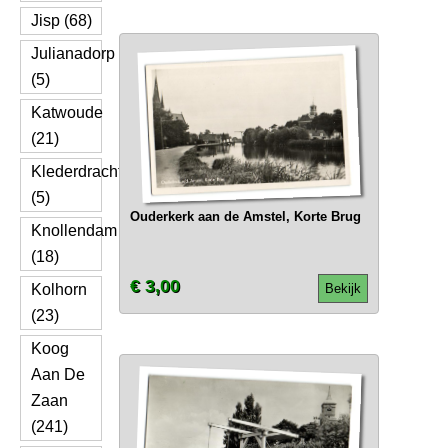
Jisp (68)
Julianadorp
(5)
Katwoude
(21)
Klederdracht
(5)
Ouderkerk aan de Amstel, Korte Brug
Knollendam
(18)
€ 3,00
Kolhorn
Bekijk
(23)
Koog
Aan De
Zaan
(241)