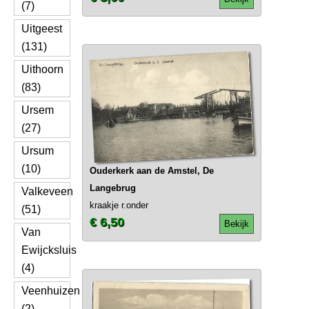
(7)
Uitgeest
(131)
Uithoorn
(83)
Ursem
(27)
Ursum
(10)
Ouderkerk aan de Amstel, De
Langebrug
Valkeveen
kraakje r.onder
(51)
€ 6,50
Bekijk
Van
Ewijcksluis
(4)
Veenhuizen
(2)