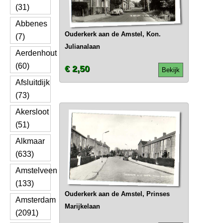
(31)
Abbenes
Ouderkerk aan de Amstel, Kon.
(7)
Julianalaan
Aerdenhout
(60)
€ 2,50
Bekijk
Afsluitdijk
(73)
Akersloot
(51)
Alkmaar
(633)
Amstelveen
(133)
Ouderkerk aan de Amstel, Prinses
Amsterdam
Marijkelaan
(2091)