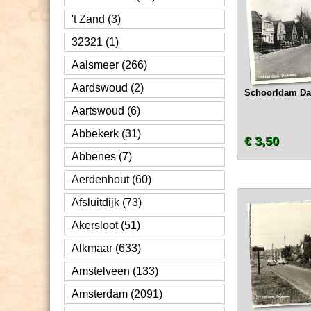
't Zand (3)
32321 (1)
Aalsmeer (266)
Aardswoud (2)
Schoorldam D
Aartswoud (6)
Abbekerk (31)
€ 3,50
Abbenes (7)
Aerdenhout (60)
Afsluitdijk (73)
Akersloot (51)
Alkmaar (633)
Amstelveen (133)
Amsterdam (2091)