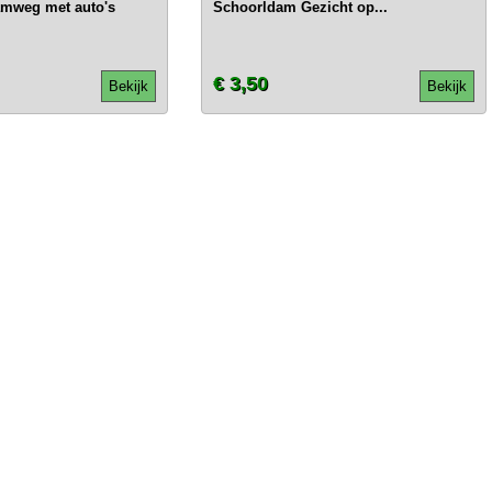
mweg met auto's
Schoorldam Gezicht op...
€ 3,50
Bekijk
Bekijk