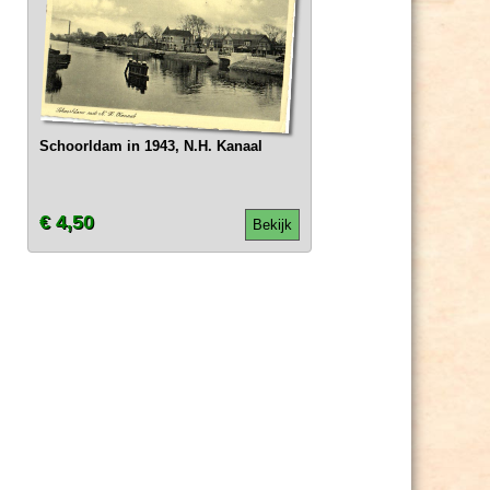
Schoorldam in 1943, N.H. Kanaal
€ 4,50
Bekijk