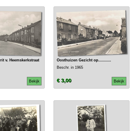
it v. Heemskerkstraat
Oosthuizen Gezicht op...........
Beschr. in 1965
€ 3,00
Bekijk
Bekijk