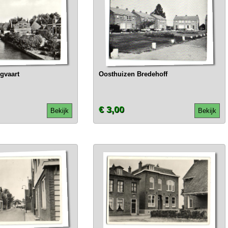
gvaart
Oosthuizen Bredehoff
€ 3,00
Bekijk
Bekijk