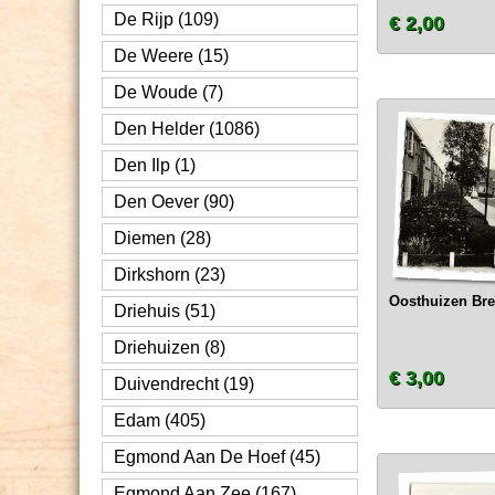
De Rijp (109)
€ 2,00
De Weere (15)
De Woude (7)
Den Helder (1086)
Den Ilp (1)
Den Oever (90)
Diemen (28)
Dirkshorn (23)
Oosthuizen Br
Driehuis (51)
Driehuizen (8)
€ 3,00
Duivendrecht (19)
Edam (405)
Egmond Aan De Hoef (45)
Egmond Aan Zee (167)