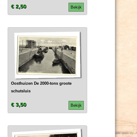
€ 2,50
Bekijk
Oosthuizen De 2000-tons groote
schutsluis
€ 3,50
Bekijk