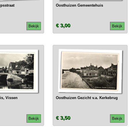
psstraat
Oosthuizen Gemeentehuis
€ 3,00
Bekijk
Bekijk
is, Vissen
Oosthuizen Gezicht v.a. Kerkebrug
€ 3,50
Bekijk
Bekijk