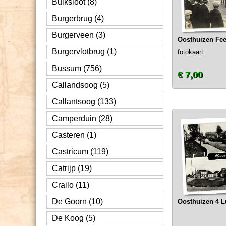
Buiksloot (8)
Burgerbrug (4)
Burgerveen (3)
Oosthuizen Fee
Burgervlotbrug (1)
fotokaart
Bussum (756)
€ 7,00
Callandsoog (5)
Callantsoog (133)
Camperduin (28)
Casteren (1)
Castricum (119)
Catrijp (19)
Crailo (11)
De Goorn (10)
Oosthuizen 4 L
De Koog (5)