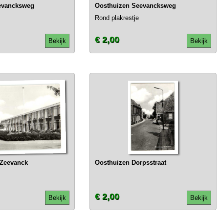
evancksweg
Oosthuizen Seevancksweg
Rond plakrestje
€ 2,00
Bekijk
Bekijk
 Zeevanck
Oosthuizen Dorpsstraat
€ 2,00
Bekijk
Bekijk