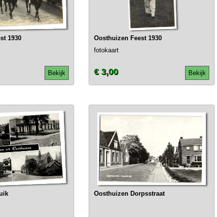
st 1930
Oosthuizen Feest 1930
fotokaart
€ 3,00
Bekijk
Bekijk
uik
Oosthuizen Dorpsstraat