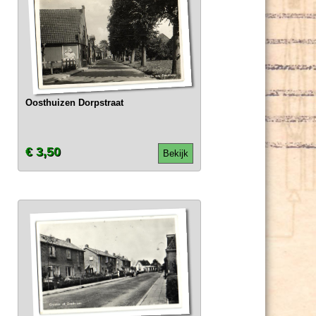
Oosthuizen Dorpstraat
€ 3,50
Bekijk