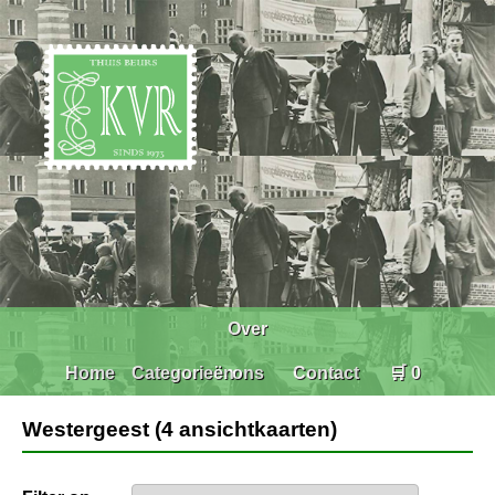
Over
Home
Categorieën
ons
Contact
🛒 0
Westergeest (4 ansichtkaarten)