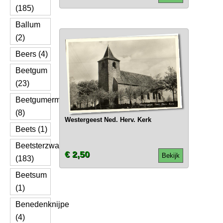
(185)
Ballum
(2)
Beers (4)
Beetgum
(23)
Beetgumermolen
(8)
Westergeest Ned. Herv. Kerk
Beets (1)
Beetsterzwaag
€ 2,50
Bekijk
(183)
Beetsum
(1)
Benedenknijpe
(4)