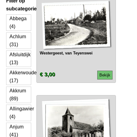
Filter op
subcategorie
Abbega
(4)
Achlum
(31)
Westergeest, van Teyenswei
Afsluitdijk
(13)
Akkerwoude
€ 3,00
Bekijk
(17)
Akkrum
(89)
Allingawier
(4)
Anjum
(41)