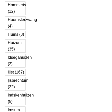
Hommerts
(12)
Hoornsterzwaag
(4)
Huins (3)
Huizum
(35)
Idsegahuizen
(2)
Ijlst (167)
Ijsbrechtum
(22)
Indskenhuizen
(5)
Irnsum