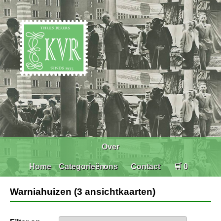
Over
Home
Categorieën
ons
Contact
🛒 0
Warniahuizen (3 ansichtkaarten)