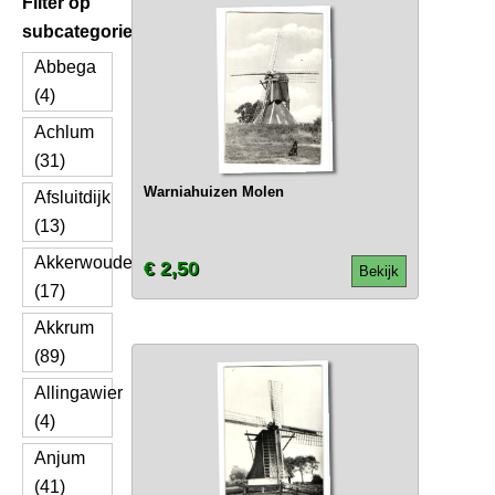
Filter op
subcategorie
Abbega
(4)
Achlum
(31)
Warniahuizen Molen
Afsluitdijk
(13)
Akkerwoude
€ 2,50
Bekijk
(17)
Akkrum
(89)
Allingawier
(4)
Anjum
(41)