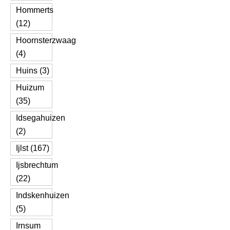
Hommerts
(12)
Hoornsterzwaag
(4)
Huins (3)
Huizum
(35)
Idsegahuizen
(2)
Ijlst (167)
Ijsbrechtum
(22)
Indskenhuizen
(5)
Irnsum