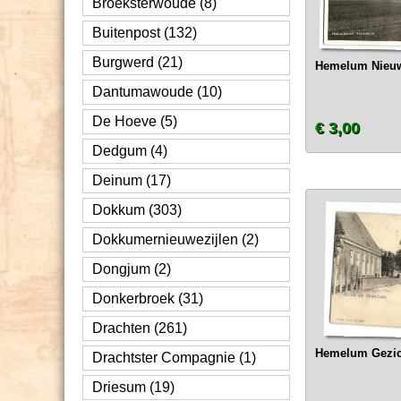
Broeksterwoude (8)
Buitenpost (132)
Burgwerd (21)
Hemelum Nieu
Dantumawoude (10)
De Hoeve (5)
€ 3,00
Dedgum (4)
Deinum (17)
Dokkum (303)
Dokkumernieuwezijlen (2)
Dongjum (2)
Donkerbroek (31)
Drachten (261)
Hemelum Gezich
Drachtster Compagnie (1)
Driesum (19)