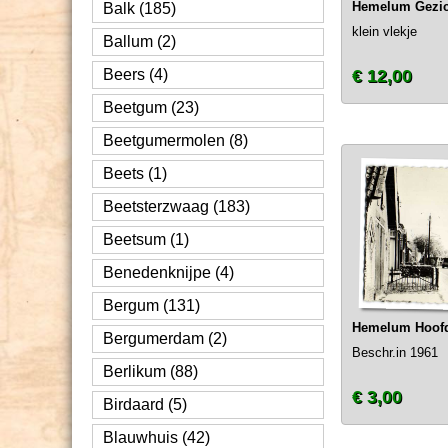
Hemelum Gezicht 
Balk (185)
klein vlekje
Ballum (2)
Beers (4)
€ 12,00
Beetgum (23)
Beetgumermolen (8)
Beets (1)
Beetsterzwaag (183)
Beetsum (1)
Benedenknijpe (4)
Bergum (131)
Hemelum Hoofd
Bergumerdam (2)
Beschr.in 1961
Berlikum (88)
€ 3,00
Birdaard (5)
Blauwhuis (42)