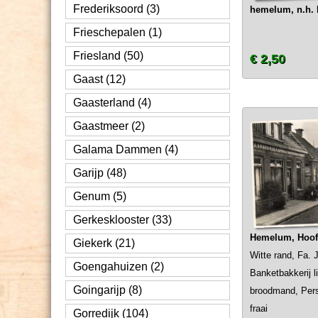
Frederiksoord (3)
hemelum, n.h. 
Frieschepalen (1)
Friesland (50)
€ 2,50
Gaast (12)
Gaasterland (4)
Gaastmeer (2)
Galama Dammen (4)
Garijp (48)
Genum (5)
Gerkesklooster (33)
Hemelum, Hoo
Giekerk (21)
Witte rand, Fa. 
Goengahuizen (2)
Banketbakkerij l
Goingarijp (8)
broodmand, Persi
fraai
Gorredijk (104)