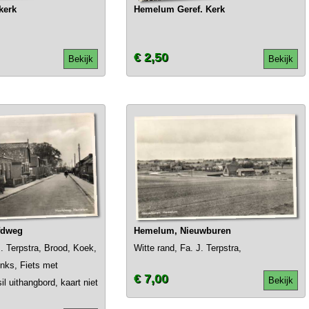
kerk
Hemelum Geref. Kerk
€ 2,50
Bekijk
Bekijk
fdweg
Hemelum, Nieuwburen
J. Terpstra, Brood, Koek,
Witte rand, Fa. J. Terpstra,
inks, Fiets met
€ 7,00
Bekijk
l uithangbord, kaart niet