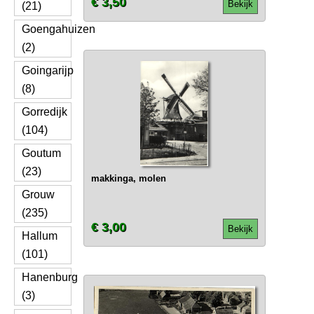
€ 3,50
Bekijk
(21)
Goengahuizen
(2)
Goingarijp
(8)
Gorredijk
(104)
Goutum
(23)
makkinga, molen
Grouw
(235)
€ 3,00
Bekijk
Hallum
(101)
Hanenburg
(3)