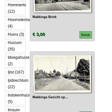
Hommerts
(12)
Makkinga Brink
Hoornsterzwaag
(4)
€ 3,00
Huins (3)
Bekijk
Huizum
(35)
Idsegahuizen
(2)
Ijlst (167)
Ijsbrechtum
(22)
Indskenhuizen
Makkinga Gezicht op...
(5)
Irnsum