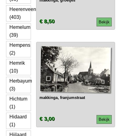
makkinga, groetjes
Heerenveen
(403)
€ 8,50
Bekijk
Hemelum
(39)
Hempens
(2)
Hemrik
(10)
Herbayum
(3)
makkinga, franjumstraat
Hichtum
(1)
Hidaard
€ 3,00
Bekijk
(1)
Hijlaard