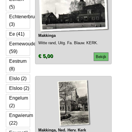
(5)
Echtenerbrug
(3)
Ee (41)
Makkinga
Witte rand, Uitg. Fa. Blauw. KERK.
Eernewoude
(59)
€ 5,00
Bekijk
Eestrum
(8)
Elslo (2)
Elsloo (2)
Engelum
(2)
Engwierum
(22)
Makkinga, Ned. Herv. Kerk