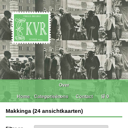
Over
Home
Categorieën
ons
Contact
🛒 0
Makkinga (24 ansichtkaarten)