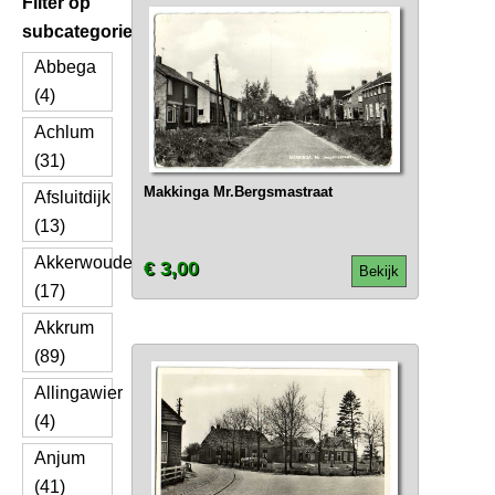
Filter op
subcategorie
Abbega
(4)
Achlum
(31)
Makkinga Mr.Bergsmastraat
Afsluitdijk
(13)
Akkerwoude
€ 3,00
Bekijk
(17)
Akkrum
(89)
Allingawier
(4)
Anjum
(41)