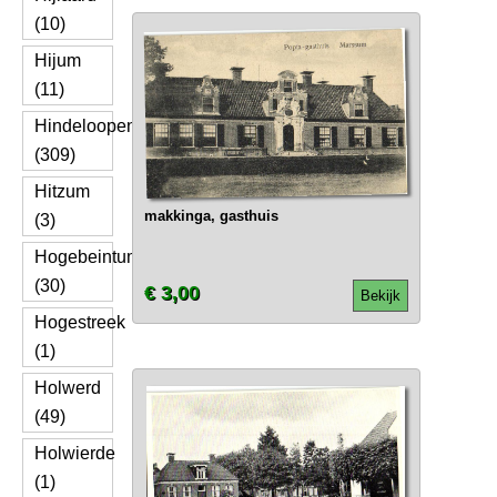
(10)
Hijum
(11)
Hindeloopen
(309)
Hitzum
makkinga, gasthuis
(3)
Hogebeintum
(30)
€ 3,00
Bekijk
Hogestreek
(1)
Holwerd
(49)
Holwierde
(1)