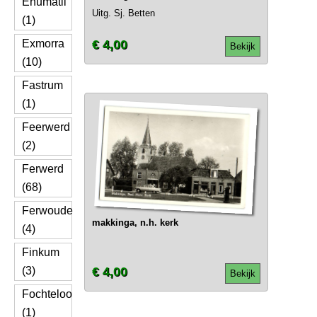
Enumatil
Uitg. Sj. Betten
(1)
Exmorra
€ 4,00
Bekijk
(10)
Fastrum
(1)
Feerwerd
(2)
Ferwerd
(68)
Ferwoude
makkinga, n.h. kerk
(4)
Finkum
(3)
€ 4,00
Bekijk
Fochteloo
(1)