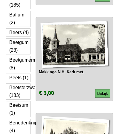
(185)
Ballum
(2)
Beers (4)
Beetgum
(23)
Beetgumermolen
(8)
Makkinga N.H. Kerk met.
Beets (1)
Beetsterzwaag
€ 3,00
Bekijk
(183)
Beetsum
(1)
Benedenknijpe
(4)