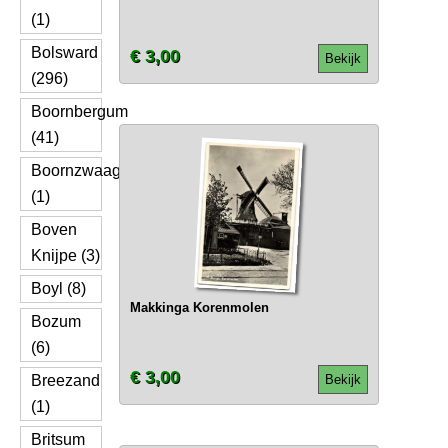
(1)
Bolsward
€ 3,00
Bekijk
(296)
Boornbergum
(41)
Boornzwaag
(1)
Boven
Knijpe (3)
Boyl (8)
Makkinga Korenmolen
Bozum
(6)
€ 3,00
Breezand
Bekijk
(1)
Britsum