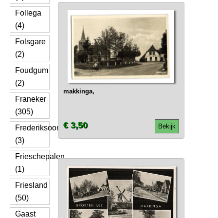
Follega
(4)
Folsgare
(2)
Foudgum
(2)
makkinga,
Franeker
(305)
€ 3,50
Bekijk
Frederiksoord
(3)
Frieschepalen
(1)
Friesland
(50)
Gaast