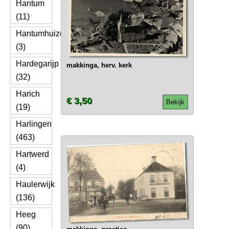
Hantum
(11)
Hantumhuizen
(3)
Hardegarijp
makkinga, herv. kerk
(32)
Harich
€ 3,50
Bekijk
(19)
Harlingen
(463)
Hartwerd
(4)
Haulerwijk
(136)
Heeg
(90)