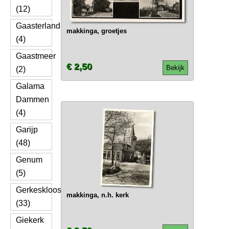
(12)
Gaasterland
makkinga, groetjes
(4)
Gaastmeer
€ 2,50
Bekijk
(2)
Galama
Dammen
(4)
Garijp
(48)
Genum
(5)
Gerkesklooster
makkinga, n.h. kerk
(33)
Giekerk