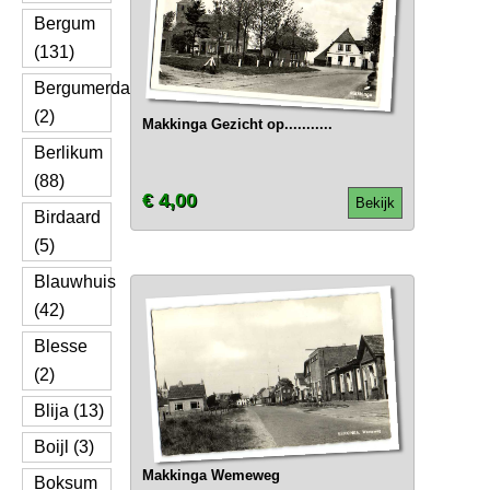
Bergum
(131)
Bergumerdam
(2)
Makkinga Gezicht op...........
Berlikum
(88)
€ 4,00
Bekijk
Birdaard
(5)
Blauwhuis
(42)
Blesse
(2)
Blija (13)
Boijl (3)
Makkinga Wemeweg
Boksum