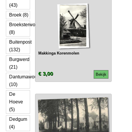
(43)
Broek (8)
Broeksterwoude
(8)
Buitenpost
(132)
Makkinga Korenmolen
Burgwerd
(21)
€ 3,00
Bekijk
Dantumawoude
(10)
De
Hoeve
(5)
Dedgum
(4)