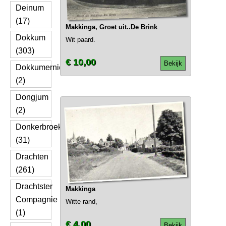
Deinum
(17)
Makkinga, Groet uit..De Brink
Dokkum
Wit paard.
(303)
€ 10,00
Bekijk
Dokkumernieuwezijlen
(2)
Dongjum
(2)
Donkerbroek
(31)
Drachten
(261)
Drachtster
Makkinga
Compagnie
Witte rand,
(1)
€ 4,00
Bekijk