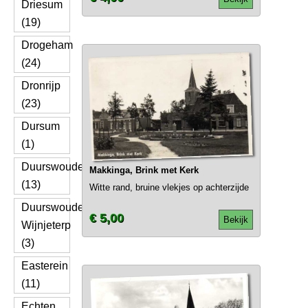
Driesum
(19)
Drogeham
(24)
Dronrijp
(23)
Dursum
(1)
Duurswoude
Makkinga, Brink met Kerk
(13)
Witte rand, bruine vlekjes op achterzijde
Duurswoude
€ 5,00
Bekijk
Wijnjeterp
(3)
Easterein
(11)
Echten