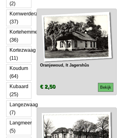
(2)
Kornwerderzand
(37)
Kortehemmen
(36)
Kortezwaag
(11)
Oranjewoud, It Jagershûs
Koudum
(64)
€ 2,50
Kubaard
Bekijk
(25)
Langezwaag
(7)
Langmeer
(5)