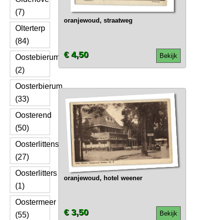
(7)
oranjewoud, straatweg
Olterterp
(84)
€ 4,50
Bekijk
Oostebierum
(2)
Oosterbierum
(33)
Oosterend
(50)
Oosterlittens
(27)
Oosterlitters
oranjewoud, hotel weener
(1)
Oostermeer
€ 3,50
Bekijk
(55)