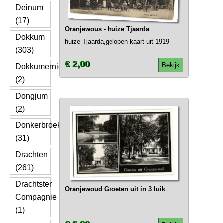
Deinum
(17)
Oranjewous - huize Tjaarda
Dokkum
huize Tjaarda,gelopen kaart uit 1919
(303)
€ 2,00
Bekijk
Dokkumernieuwezijlen
(2)
Dongjum
(2)
Donkerbroek
(31)
Drachten
(261)
Drachtster
Oranjewoud Groeten uit in 3 luik
Compagnie
(1)