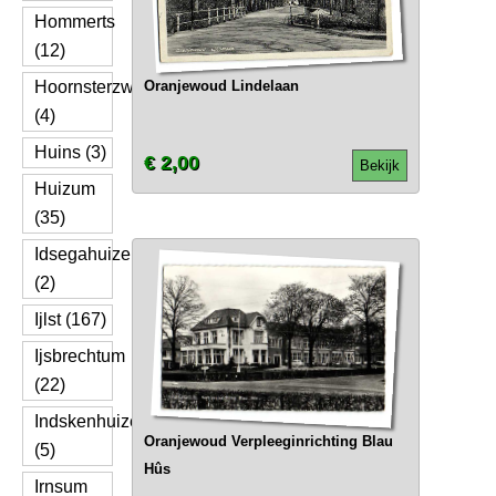
Hommerts
(12)
Hoornsterzwaag
Oranjewoud Lindelaan
(4)
Huins (3)
€ 2,00
Bekijk
Huizum
(35)
Idsegahuizen
(2)
Ijlst (167)
Ijsbrechtum
(22)
Indskenhuizen
Oranjewoud Verpleeginrichting Blau
(5)
Hûs
Irnsum