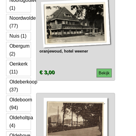
Noordgouwe
(1)
Noordwolde
(77)
Nuis (1)
Obergum
oranjewoud, hotel weener
(2)
Oenkerk
(11)
€ 3,00
Bekijk
Oldeberkoop
(37)
Oldeboorn
(94)
Oldeholtpa
(4)
Oldehove