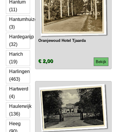
Hantum
(11)
Hantumhuizen
(3)
Hardegarijp
Oranjewoud Hotel Tjaarda
(32)
Harich
€ 2,00
(19)
Bekijk
Harlingen
(463)
Hartwerd
(4)
Haulerwijk
(136)
Heeg
(90)