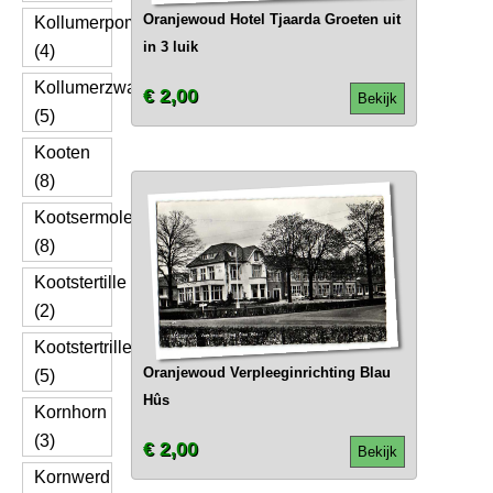
Oranjewoud Hotel Tjaarda Groeten uit
Kollumerpomp
in 3 luik
(4)
Kollumerzwaag
€ 2,00
Bekijk
(5)
Kooten
(8)
Kootsermolen
(8)
Kootstertille
(2)
Kootstertrille
Oranjewoud Verpleeginrichting Blau
(5)
Hûs
Kornhorn
(3)
€ 2,00
Bekijk
Kornwerd