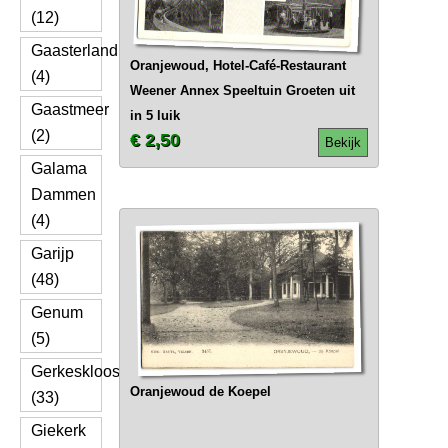
(12)
Gaasterland
Oranjewoud, Hotel-Café-Restaurant
(4)
Weener Annex Speeltuin Groeten uit
Gaastmeer
in 5 luik
(2)
€ 2,50
Bekijk
Galama
Dammen
(4)
Garijp
(48)
Genum
(5)
Gerkesklooster
Oranjewoud de Koepel
(33)
Giekerk