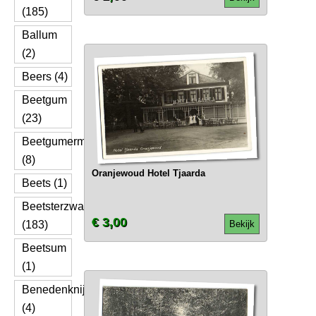
(185)
Ballum
(2)
Beers (4)
Beetgum
(23)
Beetgumermolen
(8)
Oranjewoud Hotel Tjaarda
Beets (1)
Beetsterzwaag
€ 3,00
(183)
Bekijk
Beetsum
(1)
Benedenknijpe
(4)