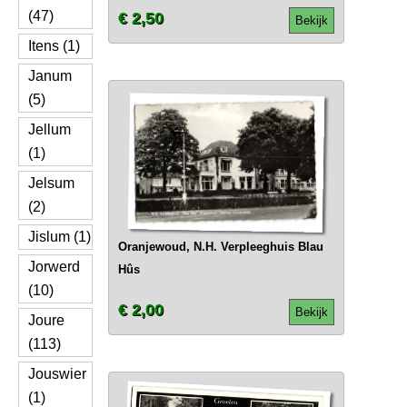
(47)
€ 2,50
Bekijk
Itens (1)
Janum
(5)
Jellum
(1)
Jelsum
(2)
Jislum (1)
Oranjewoud, N.H. Verpleeghuis Blau
Jorwerd
Hûs
(10)
€ 2,00
Bekijk
Joure
(113)
Jouswier
(1)