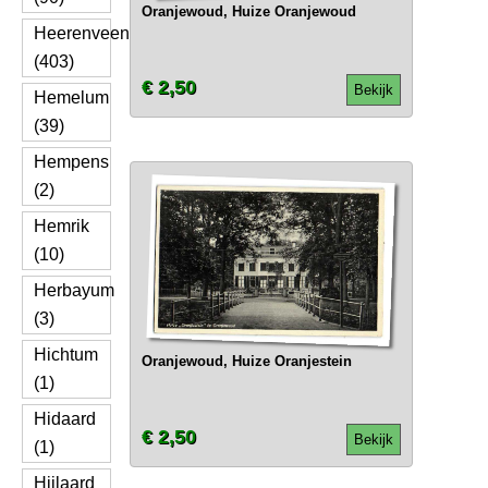
Oranjewoud, Huize Oranjewoud
Heerenveen
(403)
€ 2,50
Bekijk
Hemelum
(39)
Hempens
(2)
Hemrik
(10)
Herbayum
(3)
Hichtum
Oranjewoud, Huize Oranjestein
(1)
Hidaard
€ 2,50
Bekijk
(1)
Hijlaard