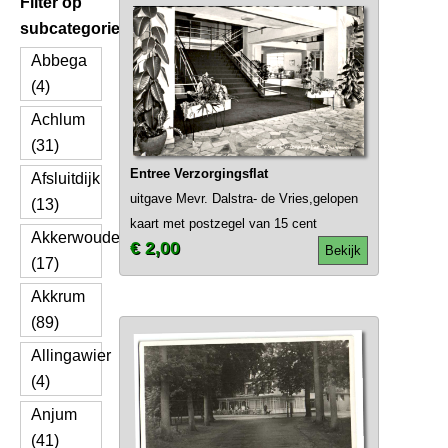
Filter op
subcategorie
Abbega
(4)
Achlum
(31)
Entree Verzorgingsflat
Afsluitdijk
uitgave Mevr. Dalstra- de Vries,gelopen
(13)
kaart met postzegel van 15 cent
Akkerwoude
€ 2,00
Bekijk
(17)
Akkrum
(89)
Allingawier
(4)
Anjum
(41)