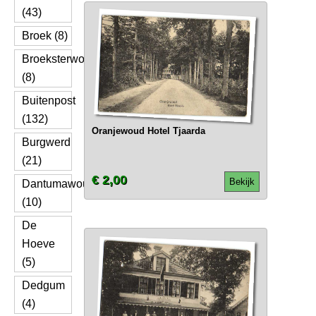
(43)
Broek (8)
Broeksterwoude
(8)
Buitenpost
(132)
Oranjewoud Hotel Tjaarda
Burgwerd
(21)
€ 2,00
Bekijk
Dantumawoude
(10)
De
Hoeve
(5)
Dedgum
(4)