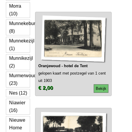
Morra
(10)
Munnekeburen
(8)
Munnekezijl
(1)
Munnikezijl
(2)
Oranjewoud - hotel de Tent
gelopen kaart met postzegel van 1 cent
Murmerwoude
uit 1903
(23)
€ 2,00
Bekijk
Nes (12)
Niawier
(16)
Nieuwe
Horne