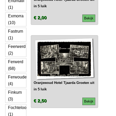
Enumatil
in 5 luik
(1)
Exmorra
€ 2,00
Bekijk
(10)
Fastrum
(1)
Feerwerd
(2)
Ferwerd
(68)
Ferwoude
Oranjewoud Hotel Tjaarda Groeten uit
(4)
in 5 luik
Finkum
(3)
€ 2,50
Bekijk
Fochteloo
(1)