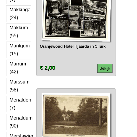
Makkinga
(24)
Makkum
(55)
Mantgum
Oranjewoud Hotel Tjaarda in 5 luik
(15)
Marrum
€ 2,00
Bekijk
(42)
Marssum
(58)
Menalden
(7)
Menaldum
(90)
Merslawier