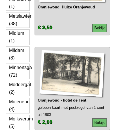
(1)
Oranjewoud, Huize Oranjewoud
Metslawier
(38)
€ 2,50
Bekijk
Midlum
(1)
Mildam
(8)
Minnertsga
(72)
Moddergat
(2)
Oranjewoud - hotel de Tent
Molenend
gelopen kaart met postzegel van 1 cent
(4)
uit 1903
Molkwerum
€ 2,00
Bekijk
(5)