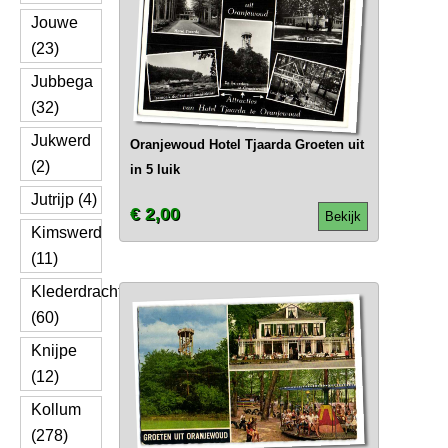
Jouwe
(23)
Jubbega
(32)
Jukwerd
Oranjewoud Hotel Tjaarda Groeten uit
(2)
in 5 luik
Jutrijp (4)
€ 2,00
Bekijk
Kimswerd
(11)
Klederdracht
(60)
Knijpe
(12)
Kollum
(278)