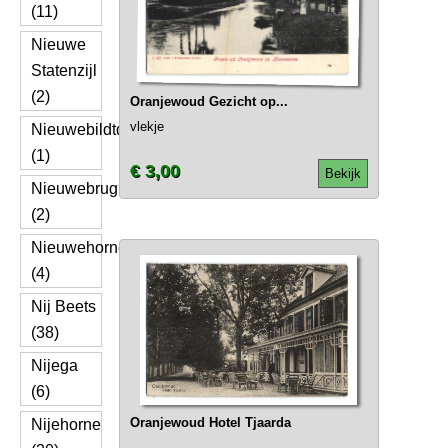
(11)
Nieuwe
Statenzijl
(2)
Oranjewoud Gezicht op...
vlekje
Nieuwebildtdijk
(1)
€ 3,00
Bekijk
Nieuwebrug
(2)
Nieuwehorne
(4)
Nij Beets
(38)
Nijega
(6)
Oranjewoud Hotel Tjaarda
Nijehorne