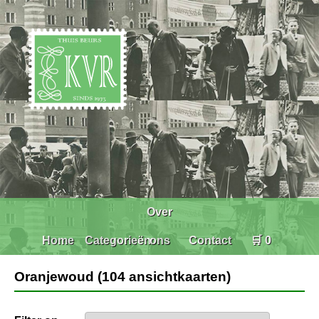
Over
Home
Categorieën
ons
Contact
🛒 0
Oranjewoud (104 ansichtkaarten)