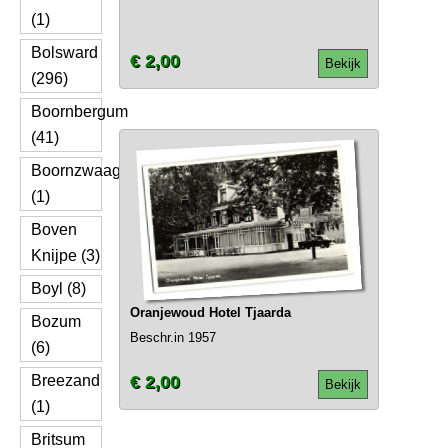
(1)
Bolsward
€ 2,00
Bekijk
(296)
Boornbergum
(41)
Boornzwaag
(1)
Boven
Knijpe (3)
Boyl (8)
Oranjewoud Hotel Tjaarda
Bozum
Beschr.in 1957
(6)
Breezand
€ 2,00
Bekijk
(1)
Britsum