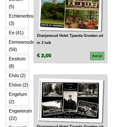
(5)
Echtenerbrug
(3)
Ee (41)
Oranjewoud Hotel Tjaarda Groeten uit
Eernewoude
in 3 luik
(59)
€ 2,00
Bekijk
Eestrum
(8)
Elslo (2)
Elsloo (2)
Engelum
(2)
Engwierum
(22)
Oranjewoud Hotel Tjaarda Groeten uit