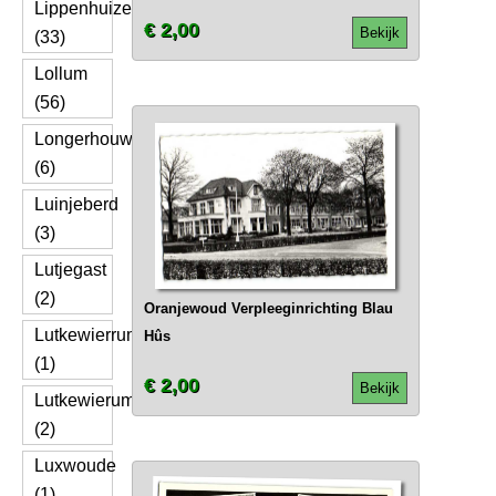
Lippenhuizen
€ 2,00
Bekijk
(33)
Lollum
(56)
Longerhouw
(6)
Luinjeberd
(3)
Lutjegast
(2)
Oranjewoud Verpleeginrichting Blau
Lutkewierrum
Hûs
(1)
€ 2,00
Bekijk
Lutkewierum
(2)
Luxwoude
(1)