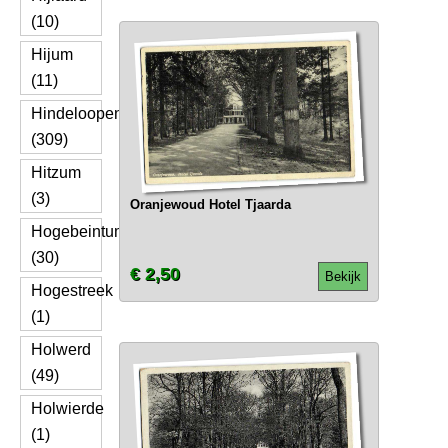
(10)
Hijum
(11)
Hindeloopen
(309)
Hitzum
(3)
Oranjewoud Hotel Tjaarda
Hogebeintum
(30)
€ 2,50
Bekijk
Hogestreek
(1)
Holwerd
(49)
Holwierde
(1)