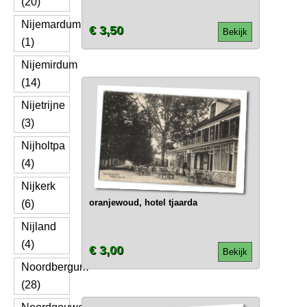
(20)
Nijemardum
€ 3,50
Bekijk
(1)
Nijemirdum
(14)
Nijetrijne
(3)
Nijholtpa
(4)
Nijkerk
oranjewoud, hotel tjaarda
(6)
Nijland
(4)
€ 3,00
Bekijk
Noordbergum
(28)