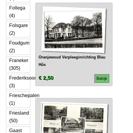
Follega
(4)
Folsgare
(2)
Foudgum
(2)
Oranjewoud Verpleeginrichting Blau
Franeker
Hûs
(305)
€ 2,50
Frederiksoord
Bekijk
(3)
Frieschepalen
(1)
Friesland
(50)
Gaast