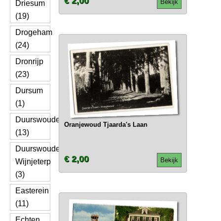
€ 2,00
Bekijk
Driesum
(19)
Drogeham
(24)
Dronrijp
(23)
Dursum
(1)
Duurswoude
Oranjewoud Tjaarda's Laan
(13)
Duurswoude
€ 2,00
Bekijk
Wijnjeterp
(3)
Easterein
(11)
Echten