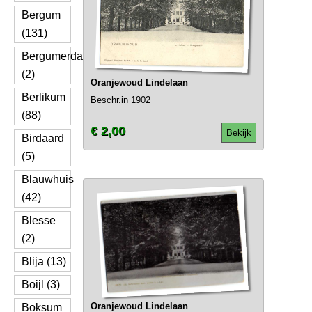
Bergum
(131)
Bergumerdam
(2)
Oranjewoud Lindelaan
Berlikum
Beschr.in 1902
(88)
€ 2,00
Bekijk
Birdaard
(5)
Blauwhuis
(42)
Blesse
(2)
Blija (13)
Boijl (3)
Oranjewoud Lindelaan
Boksum