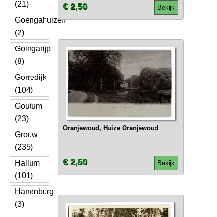
(21)
€ 2,50
Bekijk
Goengahuizen
(2)
Goingarijp
(8)
Gorredijk
(104)
Goutum
(23)
Oranjewoud, Huize Oranjewoud
Grouw
(235)
€ 2,50
Hallum
Bekijk
(101)
Hanenburg
(3)