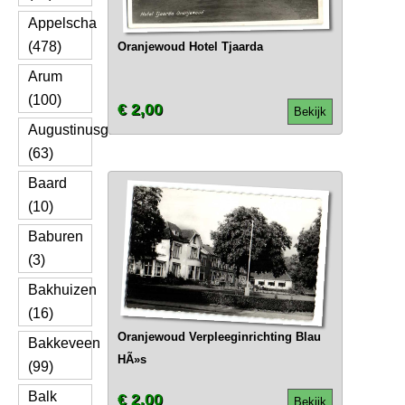
Appelscha
(478)
Oranjewoud Hotel Tjaarda
Arum
(100)
€ 2,00
Bekijk
Augustinusga
(63)
Baard
(10)
Baburen
(3)
Bakhuizen
(16)
Oranjewoud Verpleeginrichting Blau
Bakkeveen
HÃ»s
(99)
Balk
€ 2,00
Bekijk