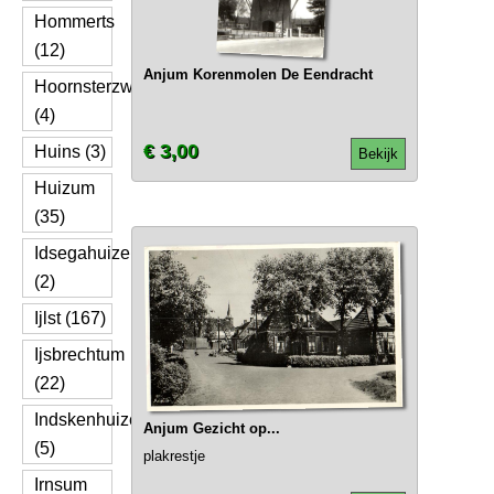
Hommerts
(12)
Anjum Korenmolen De Eendracht
Hoornsterzwaag
(4)
€ 3,00
Huins (3)
Bekijk
Huizum
(35)
Idsegahuizen
(2)
Ijlst (167)
Ijsbrechtum
(22)
Indskenhuizen
Anjum Gezicht op...
(5)
plakrestje
Irnsum