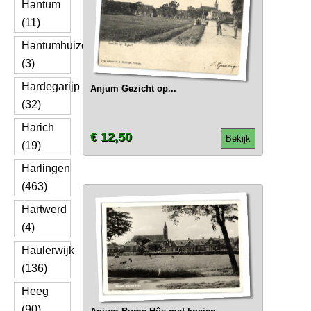
Hantum
(11)
Hantumhuizen
(3)
Hardegarijp
Anjum Gezicht op...
(32)
Harich
€ 12,50
Bekijk
(19)
Harlingen
(463)
Hartwerd
(4)
Haulerwijk
(136)
Heeg
(90)