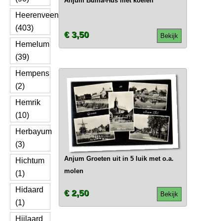
Anjum Buma-Hûs met koeien
Heerenveen
(403)
€ 3,50
Bekijk
Hemelum
(39)
Hempens
(2)
Hemrik
(10)
Herbayum
(3)
Anjum Groeten uit in 5 luik met o.a.
Hichtum
molen
(1)
Hidaard
€ 2,50
Bekijk
(1)
Hijlaard