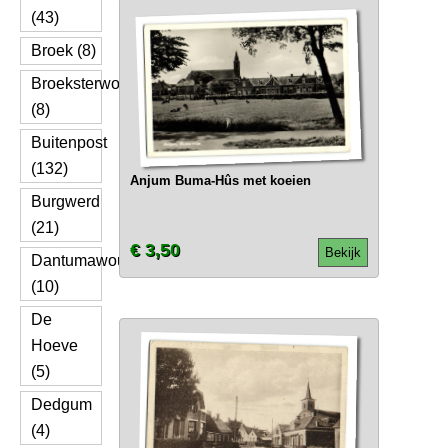
(43)
Broek (8)
Broeksterwoude
(8)
Buitenpost
(132)
Anjum Buma-Hûs met koeien
Burgwerd
(21)
€ 3,50
Bekijk
Dantumawoude
(10)
De
Hoeve
(5)
Dedgum
(4)