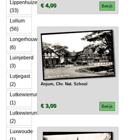
Lippenhuizen
€ 4,00
Bekijk
(33)
Lollum
(56)
Longerhouw
(6)
Luinjeberd
(3)
Lutjegast
(2)
Anjum, Chr. Nat. School
Lutkewierrum
(1)
€ 3,00
Bekijk
Lutkewierum
(2)
Luxwoude
(1)