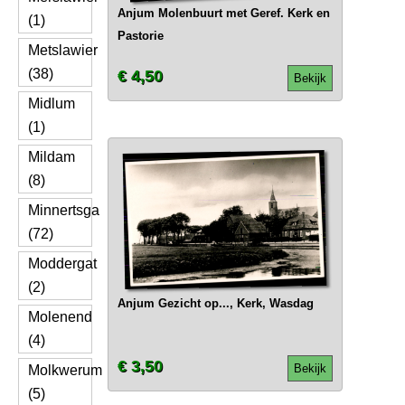
Anjum Molenbuurt met Geref. Kerk en
(1)
Pastorie
Metslawier
(38)
€ 4,50
Bekijk
Midlum
(1)
Mildam
(8)
Minnertsga
(72)
Moddergat
(2)
Anjum Gezicht op..., Kerk, Wasdag
Molenend
(4)
€ 3,50
Bekijk
Molkwerum
(5)