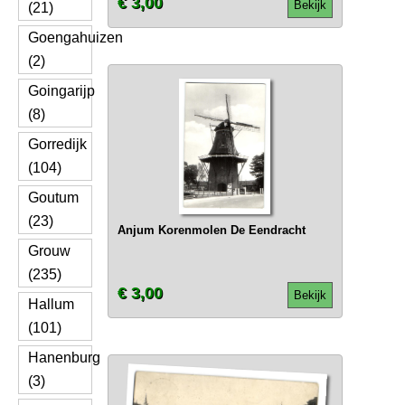
€ 3,00
Bekijk
(21)
Goengahuizen
(2)
Goingarijp
(8)
Gorredijk
(104)
Goutum
(23)
Anjum Korenmolen De Eendracht
Grouw
(235)
€ 3,00
Bekijk
Hallum
(101)
Hanenburg
(3)