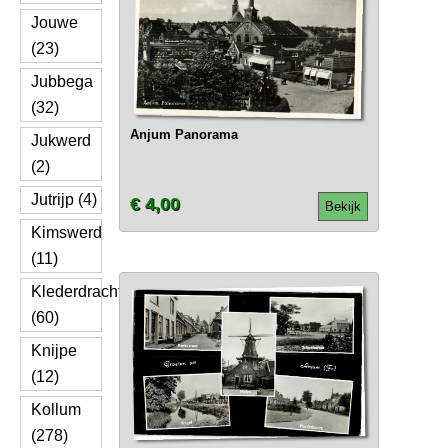
Jouwe
(23)
Jubbega
(32)
Anjum Panorama
Jukwerd
(2)
Jutrijp (4)
€ 4,00
Bekijk
Kimswerd
(11)
Klederdracht
(60)
Knijpe
(12)
Kollum
(278)