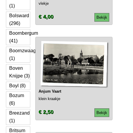
vlekje
(1)
Bolsward
€ 4,00
Bekijk
(296)
Boornbergum
(41)
Boornzwaag
(1)
Boven
Knijpe (3)
Boyl (8)
Anjum Vaart
Bozum
klein kraakje
(6)
€ 2,50
Breezand
Bekijk
(1)
Britsum