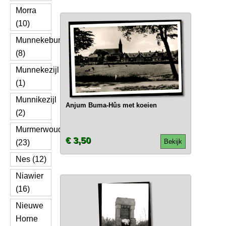
Morra
(10)
Munnekeburen
(8)
Munnekezijl
(1)
Munnikezijl
Anjum Buma-Hûs met koeien
(2)
Murmerwoude
€ 3,50
Bekijk
(23)
Nes (12)
Niawier
(16)
Nieuwe
Horne