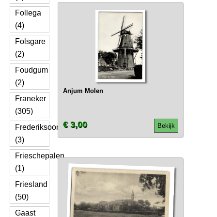
Follega
(4)
Folsgare
(2)
Foudgum
(2)
Anjum Molen
Franeker
(305)
€ 3,00
Bekijk
Frederiksoord
(3)
Frieschepalen
(1)
Friesland
(50)
Gaast