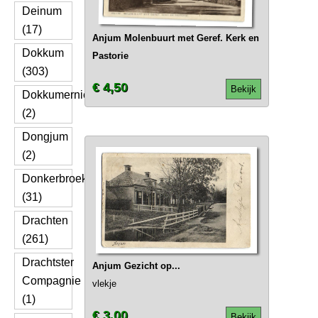
Deinum
(17)
Anjum Molenbuurt met Geref. Kerk en
Dokkum
Pastorie
(303)
€ 4,50
Bekijk
Dokkumernieuwezijlen
(2)
Dongjum
(2)
Donkerbroek
(31)
Drachten
(261)
Drachtster
Anjum Gezicht op...
Compagnie
vlekje
(1)
€ 3,00
Bekijk