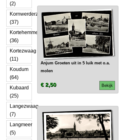
(2)
Kornwerderzand
(37)
Kortehemmen
(36)
Kortezwaag
(11)
Anjum Groeten uit in 5 luik met o.a.
Koudum
molen
(64)
€ 2,50
Bekijk
Kubaard
(25)
Langezwaag
(7)
Langmeer
(5)