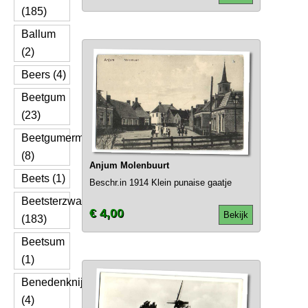
(185)
Ballum
(2)
Beers (4)
Beetgum
(23)
Beetgumermolen
(8)
Anjum Molenbuurt
Beets (1)
Beschr.in 1914 Klein punaise gaatje
Beetsterzwaag
€ 4,00
Bekijk
(183)
Beetsum
(1)
Benedenknijpe
(4)