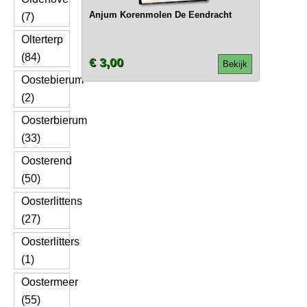
Anjum Korenmolen De Eendracht
(7)
Olterterp
(84)
€ 3,00
Bekijk
Oostebierum
(2)
Oosterbierum
(33)
Oosterend
(50)
Oosterlittens
(27)
Oosterlitters
(1)
Oostermeer
(55)