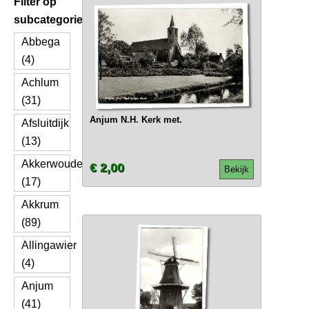
Filter op
subcategorie
Abbega
(4)
Achlum
(31)
Anjum N.H. Kerk met.
Afsluitdijk
(13)
Akkerwoude
€ 2,00
Bekijk
(17)
Akkrum
(89)
Allingawier
(4)
Anjum
(41)