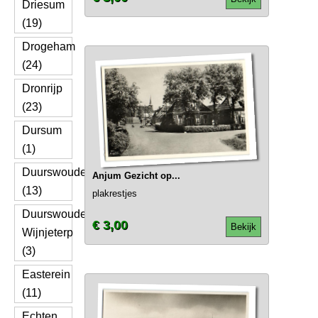
Driesum
(19)
Drogeham
(24)
Dronrijp
(23)
Dursum
(1)
Duurswoude
Anjum Gezicht op...
(13)
plakrestjes
Duurswoude
€ 3,00
Bekijk
Wijnjeterp
(3)
Easterein
(11)
Echten