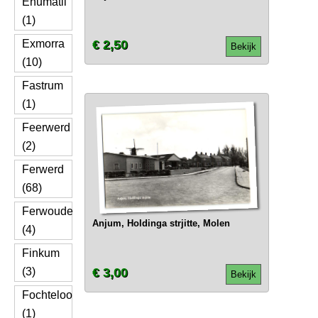
Enumatil
(1)
Exmorra
€ 2,50
Bekijk
(10)
Fastrum
(1)
Feerwerd
(2)
Ferwerd
(68)
Ferwoude
Anjum, Holdinga strjitte, Molen
(4)
Finkum
(3)
€ 3,00
Bekijk
Fochteloo
(1)