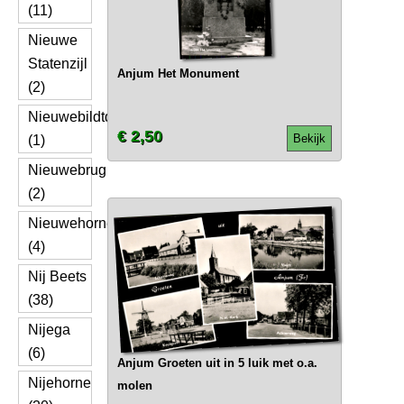
(11)
Nieuwe
Statenzijl
Anjum Het Monument
(2)
Nieuwebildtdijk
€ 2,50
Bekijk
(1)
Nieuwebrug
(2)
Nieuwehorne
(4)
Nij Beets
(38)
Nijega
(6)
Anjum Groeten uit in 5 luik met o.a.
Nijehorne
molen