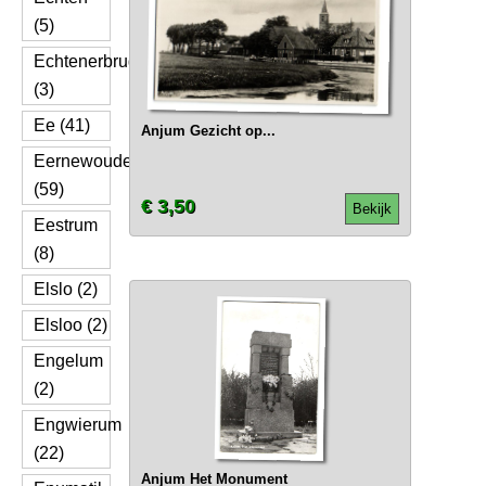
(5)
Echtenerbrug
(3)
Ee (41)
Anjum Gezicht op...
Eernewoude
(59)
€ 3,50
Bekijk
Eestrum
(8)
Elslo (2)
Elsloo (2)
Engelum
(2)
Engwierum
(22)
Anjum Het Monument