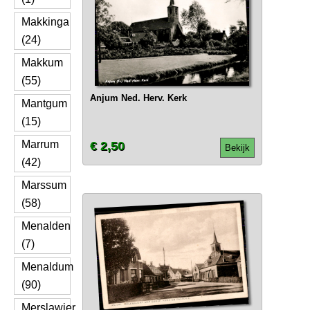
Makkinga
(24)
Makkum
(55)
Anjum Ned. Herv. Kerk
Mantgum
(15)
Marrum
€ 2,50
Bekijk
(42)
Marssum
(58)
Menalden
(7)
Menaldum
(90)
Merslawier