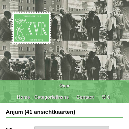
Over
Home
Categorieën
ons
Contact
🛒 0
Anjum (41 ansichtkaarten)