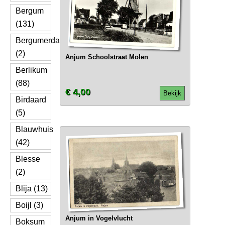
Bergum
(131)
Bergumerdam
(2)
Anjum Schoolstraat Molen
Berlikum
(88)
€ 4,00
Bekijk
Birdaard
(5)
Blauwhuis
(42)
Blesse
(2)
Blija (13)
Boijl (3)
Anjum in Vogelvlucht
Boksum