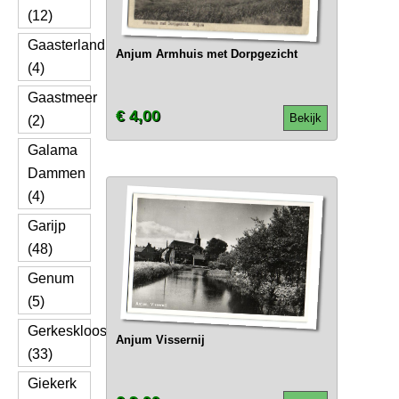
(12)
Gaasterland
Anjum Armhuis met Dorpgezicht
(4)
Gaastmeer
€ 4,00
Bekijk
(2)
Galama
Dammen
(4)
Garijp
(48)
Genum
(5)
Gerkesklooster
Anjum Vissernij
(33)
Giekerk