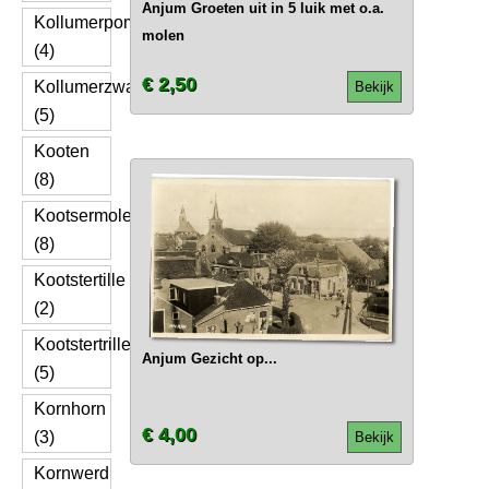
Anjum Groeten uit in 5 luik met o.a.
Kollumerpomp
molen
(4)
€ 2,50
Kollumerzwaag
Bekijk
(5)
Kooten
(8)
Kootsermolen
(8)
Kootstertille
(2)
Kootstertrille
Anjum Gezicht op...
(5)
Kornhorn
€ 4,00
(3)
Bekijk
Kornwerd