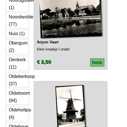
Noordgouwe
(1)
Noordwolde
(77)
Nuis (1)
Anjum Vaart
Obergum
klein kraakje l.onder
(2)
Oenkerk
€ 2,50
Bekijk
(11)
Oldeberkoop
(37)
Oldeboorn
(94)
Oldeholtpa
(4)
Oldehove