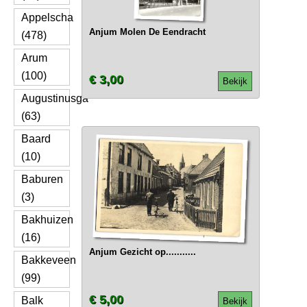
Appelscha
Anjum Molen De Eendracht
(478)
Arum
(100)
€ 3,00
Bekijk
Augustinusga
(63)
Baard
(10)
Baburen
(3)
Bakhuizen
(16)
Anjum Gezicht op...........
Bakkeveen
(99)
€ 5,00
Balk
Bekijk