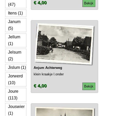
€ 4,00
Bekijk
(47)
Itens (1)
Janum
(5)
Jellum
(1)
Jelsum
(2)
Jislum (1)
Anjum Achterweg
klein kraakje l.onder
Jorwerd
(10)
€ 4,00
Bekijk
Joure
(113)
Jouswier
(1)