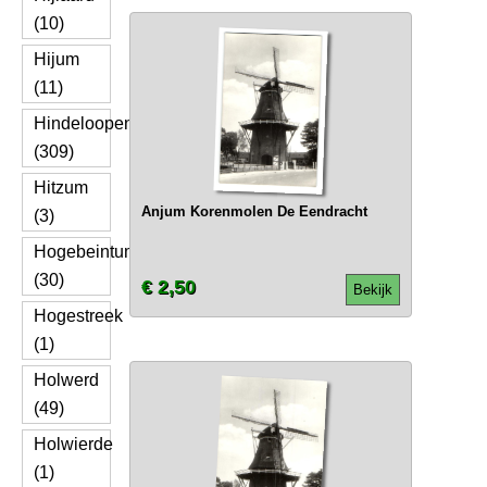
(10)
Hijum
(11)
Hindeloopen
(309)
Hitzum
Anjum Korenmolen De Eendracht
(3)
Hogebeintum
(30)
€ 2,50
Bekijk
Hogestreek
(1)
Holwerd
(49)
Holwierde
(1)