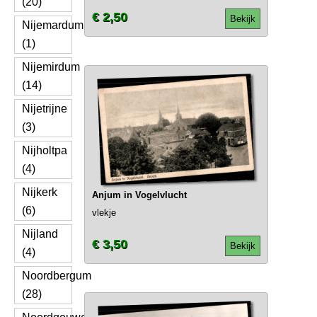
(20)
€ 2,50
Bekijk
Nijemardum
(1)
Nijemirdum
(14)
Nijetrijne
(3)
Nijholtpa
(4)
Nijkerk
Anjum in Vogelvlucht
(6)
vlekje
Nijland
€ 3,50
Bekijk
(4)
Noordbergum
(28)