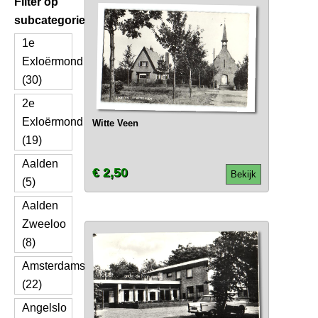
Filter op
subcategorie
1e
Exloërmond
(30)
2e
Exloërmond
Witte Veen
(19)
Aalden
€ 2,50
Bekijk
(5)
Aalden
Zweeloo
(8)
Amsterdamscheveld
(22)
Angelslo