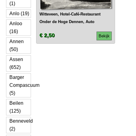
(1)
Anlo (19)
Witteveen, Hotel-Café-Restaurant
Onder de Hoge Dennen, Auto
Anloo
(16)
€ 2,50
Bekijk
Annen
(50)
Assen
(652)
Barger
Compascuum
(5)
Beilen
(125)
Benneveld
(2)