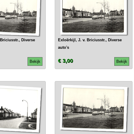
 Briciusstr., Diverse
Exloërkijl, J. v. Briciusstr., Diverse
auto's
€ 3,00
Bekijk
Bekijk