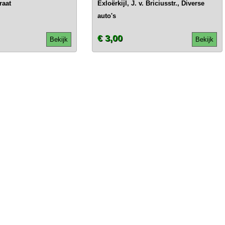
raat
Exloërkijl, J. v. Briciusstr., Diverse
auto's
€ 3,00
Bekijk
Bekijk