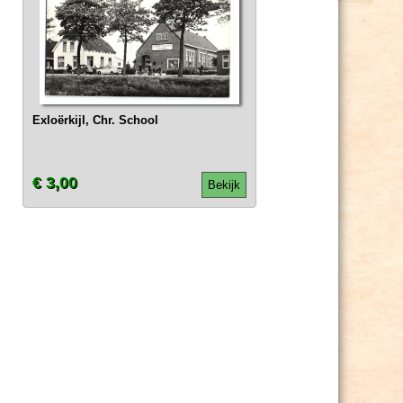
Exloërkijl, Chr. School
€ 3,00
Bekijk