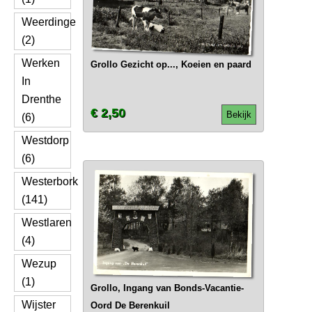
Weerdinge
(2)
Werken
Grollo Gezicht op..., Koeien en paard
In
Drenthe
€ 2,50
Bekijk
(6)
Westdorp
(6)
Westerbork
(141)
Westlaren
(4)
Wezup
(1)
Grollo, Ingang van Bonds-Vacantie-
Wijster
Oord De Berenkuil