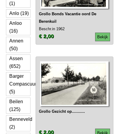
(1)
Anlo (19)
Grollo Bonds Vacantie oord De
Berenkuil
Anloo
Beschr.in 1962
(16)
€ 2,00
Bekijk
Annen
(50)
Assen
(652)
Barger
Compascuum
(5)
Beilen
(125)
Grollo Gezicht op...........
Benneveld
(2)
€ 2,00
Bekijk