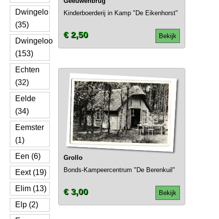
Geeuwenbrug
Dwingelo
Kinderboerderij in Kamp "De Eikenhorst"
(35)
€ 2,50
Bekijk
Dwingeloo
(153)
Echten
(32)
Eelde
(34)
Eemster
(1)
Een (6)
Grollo
Bonds-Kampeercentrum "De Berenkuil"
Eext (19)
Elim (13)
€ 3,00
Bekijk
Elp (2)