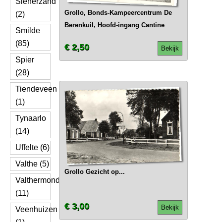
Slenerzand
Grollo, Bonds-Kampeercentrum De
(2)
Berenkuil, Hoofd-ingang Cantine
Smilde
(85)
€ 2,50
Bekijk
Spier
(28)
Tiendeveen
(1)
Tynaarlo
(14)
Uffelte (6)
Valthe (5)
Grollo Gezicht op...
Valthermond
(11)
€ 3,00
Bekijk
Veenhuizen