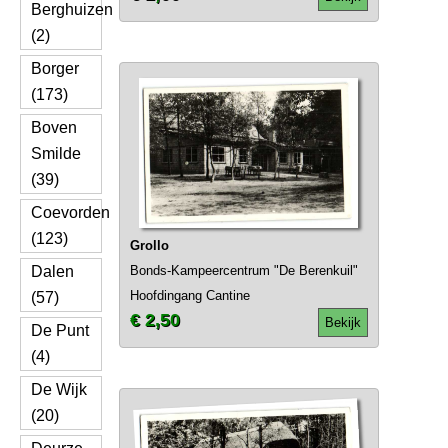
Berghuizen
(2)
Borger
(173)
Boven
Smilde
(39)
Coevorden
(123)
Grollo
Dalen
Bonds-Kampeercentrum "De Berenkuil"
Hoofdingang Cantine
(57)
€ 2,50
Bekijk
De Punt
(4)
De Wijk
(20)