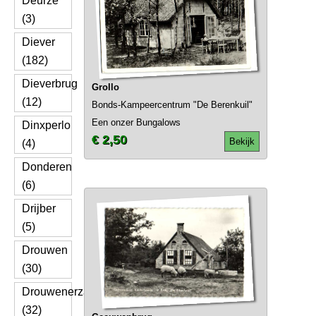
Deurze
(3)
Diever
(182)
Dieverbrug
Grollo
(12)
Bonds-Kampeercentrum "De Berenkuil"
Een onzer Bungalows
Dinxperlo
€ 2,50
Bekijk
(4)
Donderen
(6)
Drijber
(5)
Drouwen
(30)
Drouwenerzand
(32)