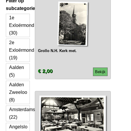
Filter op
subcategorie
1e
Exloërmond
(30)
2e
Exloërmond
Grollo N.H. Kerk met.
(19)
Aalden
€ 2,00
Bekijk
(5)
Aalden
Zweeloo
(8)
Amsterdamscheveld
(22)
Angelslo