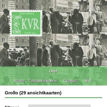
Over
Home
Categorieën
ons
Contact
🛒 0
Grollo (29 ansichtkaarten)