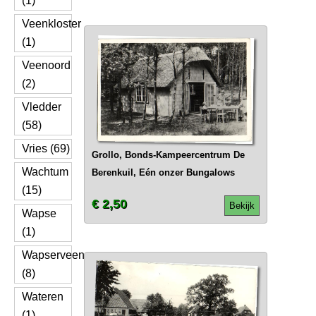
(1)
Veenkloster
(1)
Veenoord
(2)
Vledder
(58)
Vries (69)
Grollo, Bonds-Kampeercentrum De
Wachtum
Berenkuil, Eén onzer Bungalows
(15)
€ 2,50
Bekijk
Wapse
(1)
Wapserveen
(8)
Wateren
(1)