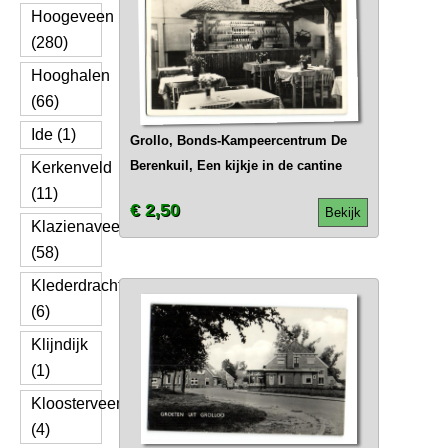
Hoogeveen
(280)
Hooghalen
(66)
Ide (1)
Grollo, Bonds-Kampeercentrum De
Berenkuil, Een kijkje in de cantine
Kerkenveld
(11)
€ 2,50
Bekijk
Klazienaveen
(58)
Klederdracht
(6)
Klijndijk
(1)
Kloosterveen
(4)