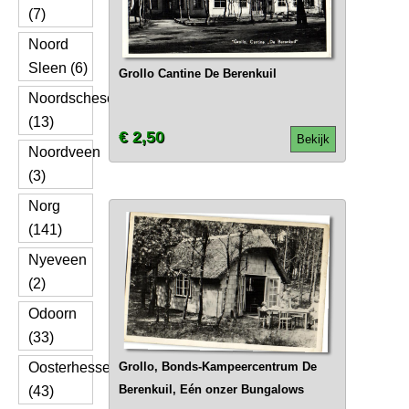
(7)
Noord
Sleen (6)
Grollo Cantine De Berenkuil
Noordscheschut
(13)
€ 2,50
Bekijk
Noordveen
(3)
Norg
(141)
Nyeveen
(2)
Odoorn
(33)
Oosterhesselen
Grollo, Bonds-Kampeercentrum De
Berenkuil, Eén onzer Bungalows
(43)