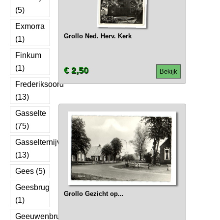
(5)
Exmorra
Grollo Ned. Herv. Kerk
(1)
Finkum
(1)
€ 2,50
Bekijk
Frederiksoord
(13)
Gasselte
(75)
Gasselternijveen
(13)
Gees (5)
Geesbrug
Grollo Gezicht op...
(1)
Geeuwenbrug