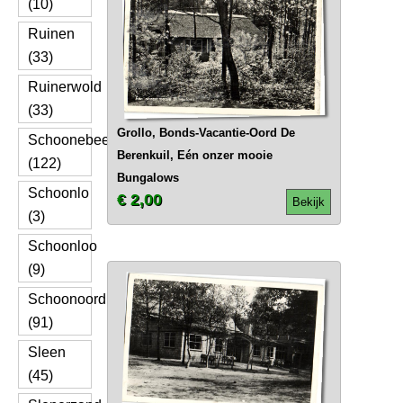
(10)
Ruinen
(33)
Ruinerwold
(33)
Grollo, Bonds-Vacantie-Oord De
Schoonebeek
Berenkuil, Eén onzer mooie
(122)
Bungalows
Schoonlo
€ 2,00
Bekijk
(3)
Schoonloo
(9)
Schoonoord
(91)
Sleen
(45)