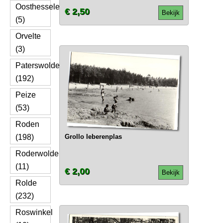
Oosthesselen
€ 2,50
Bekijk
(5)
Orvelte
(3)
Paterswolde
(192)
Peize
(53)
Roden
(198)
Grollo Ieberenplas
Roderwolde
(11)
€ 2,00
Bekijk
Rolde
(232)
Roswinkel