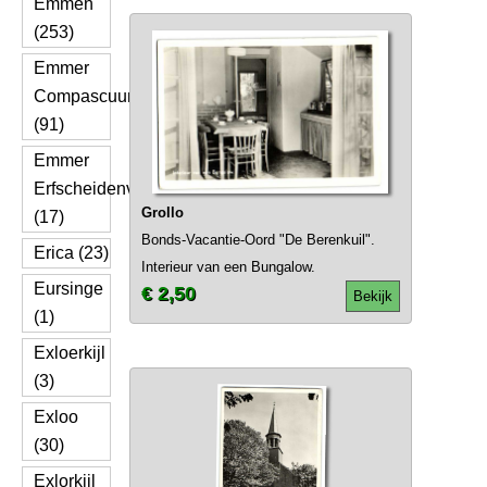
Emmen
(253)
Emmer
Compascuum
(91)
Emmer
Erfscheidenveen
Grollo
(17)
Bonds-Vacantie-Oord "De Berenkuil".
Erica (23)
Interieur van een Bungalow.
Eursinge
€ 2,50
Bekijk
(1)
Exloerkijl
(3)
Exloo
(30)
Exlorkijl