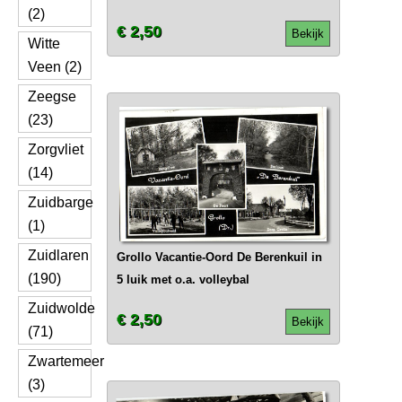
(2)
€ 2,50
Bekijk
Witte
Veen (2)
Zeegse
(23)
Zorgvliet
(14)
Zuidbarge
(1)
Zuidlaren
Grollo Vacantie-Oord De Berenkuil in
(190)
5 luik met o.a. volleybal
Zuidwolde
€ 2,50
Bekijk
(71)
Zwartemeer
(3)