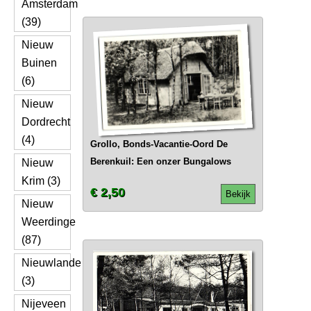
Amsterdam
(39)
Nieuw
Buinen
(6)
Nieuw
Dordrecht
(4)
Grollo, Bonds-Vacantie-Oord De
Berenkuil: Een onzer Bungalows
Nieuw
Krim (3)
€ 2,50
Bekijk
Nieuw
Weerdinge
(87)
Nieuwlande
(3)
Nijeveen