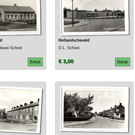
ld
Hollandscheveld
nbouw School
O.L. School
€ 3,00
Bekijk
Bekijk