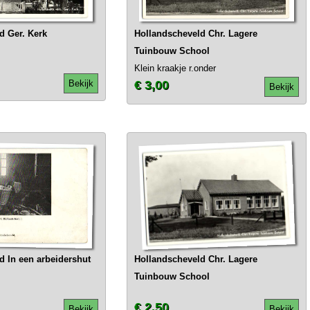
d Ger. Kerk
Hollandscheveld Chr. Lagere
Tuinbouw School
Klein kraakje r.onder
Bekijk
€ 3,00
Bekijk
d In een arbeidershut
Hollandscheveld Chr. Lagere
Tuinbouw School
€ 2,50
Bekijk
Bekijk