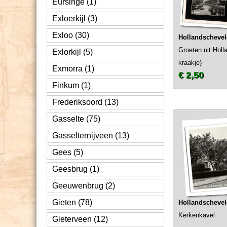
Eursinge (1)
Exloerkijl (3)
Exloo (30)
Hollandscheve
Groeten uit Holl
Exlorkijl (5)
kraakje)
Exmorra (1)
€ 2,50
Finkum (1)
Frederiksoord (13)
Gasselte (75)
Gasselternijveen (13)
Gees (5)
Geesbrug (1)
Geeuwenbrug (2)
Gieten (78)
Hollandscheve
Kerkenkavel
Gieterveen (12)