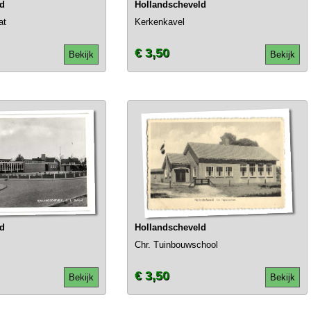
ld
Hollandscheveld
at
Kerkenkavel
€ 3,50
Bekijk
Bekijk
ld
Hollandscheveld
Chr. Tuinbouwschool
€ 3,50
Bekijk
Bekijk