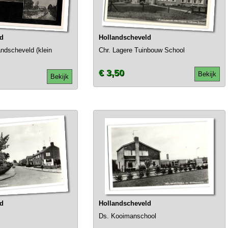
ld
Hollandscheveld
andscheveld (klein
Chr. Lagere Tuinbouw School
€ 3,50
Bekijk
Bekijk
ld
Hollandscheveld
Ds. Kooimanschool