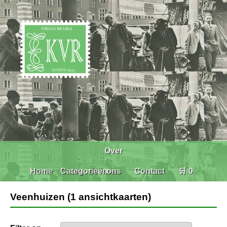
Over
Home
Categorieën
ons
Contact
🛒 0
Veenhuizen (1 ansichtkaarten)