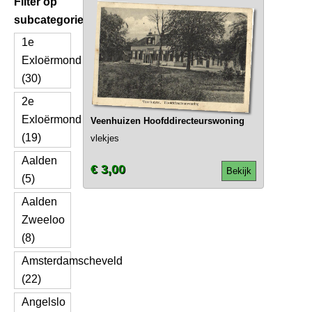
Filter op
subcategorie
1e
Exloërmond
(30)
2e
Exloërmond
Veenhuizen Hoofddirecteurswoning
(19)
vlekjes
Aalden
€ 3,00
Bekijk
(5)
Aalden
Zweeloo
(8)
Amsterdamscheveld
(22)
Angelslo