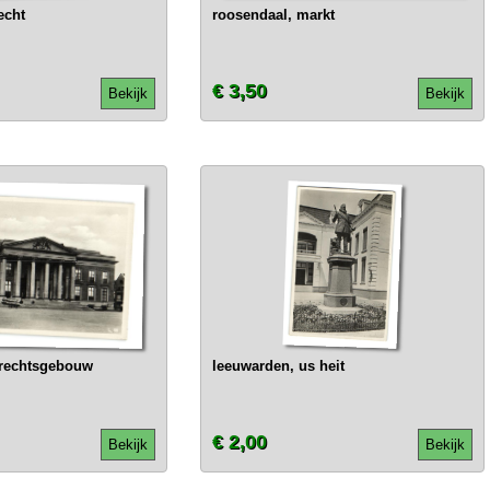
echt
roosendaal, markt
€ 3,50
Bekijk
Bekijk
erechtsgebouw
leeuwarden, us heit
€ 2,00
Bekijk
Bekijk