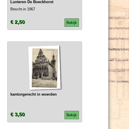
Lunteren De Boeckhorst
Beschr.in 1967
€ 2,50
Bekijk
kantongerecht in woerden
€ 3,50
Bekijk