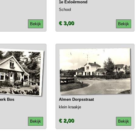
1e Exloërmond
School
€ 3,00
Bekijk
Bekijk
lerk Bos
Almen Dorpsstraat
klein kraakje
€ 2,00
Bekijk
Bekijk