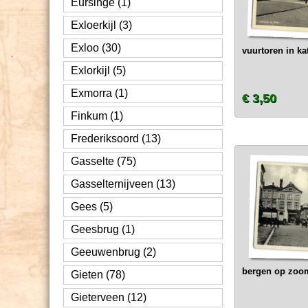
Eursinge (1)
Exloerkijl (3)
Exloo (30)
vuurtoren in ka
Exlorkijl (5)
Exmorra (1)
€ 3,50
Finkum (1)
Frederiksoord (13)
Gasselte (75)
Gasselternijveen (13)
Gees (5)
Geesbrug (1)
Geeuwenbrug (2)
bergen op zoom
Gieten (78)
Gieterveen (12)