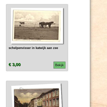
schelpenvisser in katwijk aan zee
€ 3,00
Bekijk